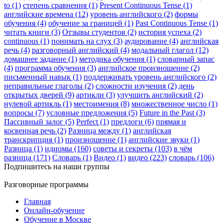
to (1)
степень сравнения (1)
Present Continuous Tense (1)
английские времена (12)
уровень английского (2)
формы
обучения (4)
обучение за границей (1)
Past Continuous Tense (1)
читать книги (3)
Отзывы студентов (2)
история успеха (2)
continuous (1)
понимать на слух (3)
аудирование (4)
английская
речь (4)
разговорный английский (4)
модальный глагол (12)
домашнее задание (1)
методика обучения (1)
словарный запас
(4)
программа обучения (3)
английское произношение (2)
письменный навык (1)
поддерживать уровень английского (2)
неправильные глаголы (2)
сложности изучения (2)
день
открытых дверей (9)
артикли (3)
улучшить английский (2)
нулевой артикль (1)
местоимения (8)
множественное число (1)
вопросы (7)
условные предложения (5)
Future in the Past (3)
Пассивный залог (5)
Perfect (1)
предлоги (6)
прямая и
косвенная речь (2)
Разница между (1)
английская
транскрипция (1)
произношение (1)
английские звуки (1)
Разница (1)
идиомы (160)
советы и секреты (103)
в чём
разница (171)
Словарь (1)
Видео (1)
видео (223)
словарь (106)
Подпишитесь на наши группы
Разговорные программы
Главная
Онлайн-обучение
Обучение в Москве