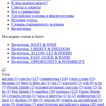
В чем разница между?
Советы и секреты
Все о грамматике
Английские идиомы и фразеологизмы
Истории успеха
Словарь современного человека
Видеоуроки
Последние статьи в блоге
Видеоурок. WANT & WISH
Видеоурок. LIBERTY & FREEDOM
Видеоурок. ALLOW, LET & PERMIT
Видеоурок. FAST, QUICK & RAPID
Видеоурок. OPPORTUNITY & POSSIBILITY
Тэги
англия (1)
советы (127)
грамматика (116)
учить слова (15)
фильмы (2)
there is there are (1)
not (7)
was/were (3)
will (6)
to be
(7)
Present Simple (2)
вспомогательные глаголы (5)
is/are (2)
To
be (1)
Past Simple (3)
ошибки (18)
разница (153)
Future Simple
(4)
слушать песни (1)
часы и минуты (1)
to (2)
инфинитив (2)
have (1)
do/does (3)
did (3)
лекция (6)
думать на английском (5)
цели (3)
практика (7)
конструкции английского языка (20)
used