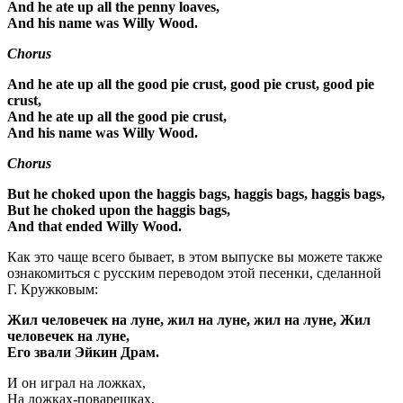
And he ate up all the penny loaves,
And his name was Willy Wood.
Chorus
And he ate up all the good pie crust, good pie crust, good pie
crust,
And he ate up all the good pie crust,
And his name was Willy Wood.
Chorus
But he choked upon the haggis bags, haggis bags, haggis bags,
But he choked upon the haggis bags,
And that ended Willy Wood.
Как это чаще всего бывает, в этом выпуске вы можете также
ознакомиться с русским переводом этой песенки, сделанной
Г. Кружковым:
Жил человечек на луне, жил на луне, жил на луне, Жил
человечек на луне,
Его звали Эйкин Драм.
И он играл на ложках,
На ложках-поварешках,