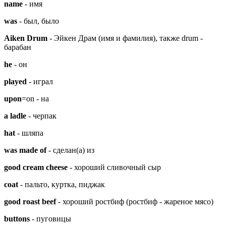
name
- имя
was
- был, было
Aiken Drum
- Эйкен Драм (имя и фамилия), также drum -
барабан
he
- он
played
- играл
upon
=on - на
a ladle
- черпак
hat
- шляпа
was made of
- сделан(а) из
good cream cheese
- хороший сливочный сыр
coat
- пальто, куртка, пиджак
good roast beef
- хороший ростбиф (ростбиф - жареное мясо)
buttons
- пуговицы