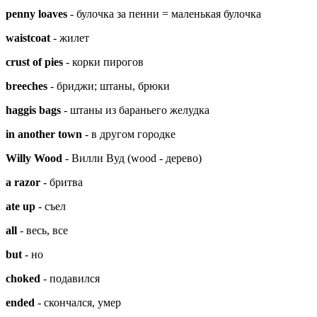
penny loaves
- булочка за пенни = маленькая булочка
waistcoat
- жилет
crust of pies
- корки пирогов
breeches
- бриджи; штаны, брюки
haggis bags
- штаны из бараньего желудка
in another town
- в другом городке
Willy Wood
- Вилли Вуд (wood - дерево)
a razor
- бритва
ate up
- съел
all
- весь, все
but
- но
choked
- подавился
ended
- скончался, умер