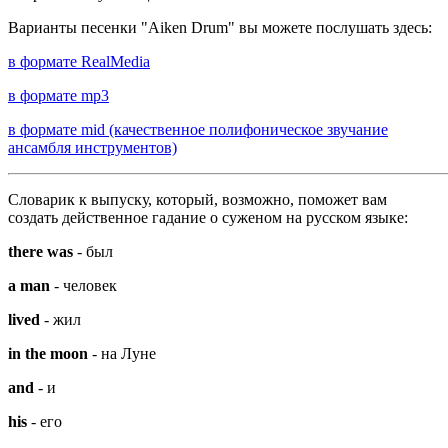
Варианты песенки "Aiken Drum" вы можете послушать здесь:
в формате RealMedia
в формате mp3
в формате mid (качественное полифоническое звучание
ансамбля инструментов)
Словарик к выпуску, который, возможно, поможет вам
создать действенное гадание о суженом на русском языке:
there was
- был
a man
- человек
lived
- жил
in the moon
- на Луне
and
- и
his
- его