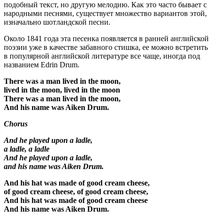
подобный текст, но другую мелодию. Как это часто бывает с
народными песнями, существует множество вариантов этой,
изначально шотландской песни.
Около 1841 года эта песенка появляется в ранней английской
поэзии уже в качестве забавного стишка, ее можно встретить
в популярной английской литературе все чаще, иногда под
названием Edrin Drum.
There was a man lived in the moon,
lived in the moon, lived in the moon
There was a man lived in the moon,
And his name was Aiken Drum.
Chorus
And he played upon a ladle,
a ladle, a ladle
And he played upon a ladle,
and his name was Aiken Drum.
And his hat was made of good cream cheese,
of good cream cheese, of good cream cheese,
And his hat was made of good cream cheese
And his name was Aiken Drum.