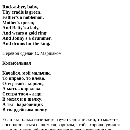
Rock-a-bye, baby,
Thy cradle is green,
Father's a nobleman,
Mother's queen;
And Betty's a lady,
And wears a gold ring;
And Jonny's a drummer,
And drums for the king.
Перевод сделан С. Маршаком.
Колыбельная
Качайся, мой мальчик,
То вправо, то влево.
Отец твой - король,
А мать - королева.
Сестра твоя - леди
В мехах и в шелку.
А ты - барабанщик
В гвардейском полку.
Если вы только начинаете изучать английский, то можете
воспользоваться нашим словариком, чтобы хорошо увидеть
разницу между обоими вариантами стихотворения или