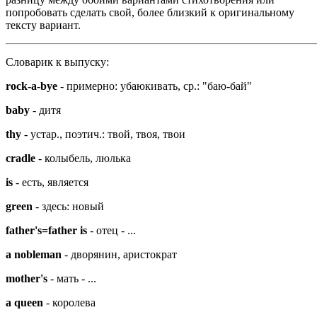
попробовать сделать свой, более близкий к оригинальному
тексту вариант.
Словарик к выпуску:
rock-a-bye
- примерно: убаюкивать, ср.: "баю-бай"
baby
- дитя
thy
- устар., поэтич.: твой, твоя, твои
cradle
- колыбель, люлька
is
- есть, является
green
- здесь: новый
father's=father is
- отец - ...
a nobleman
- дворянин, аристократ
mother's
- мать - ...
a queen
- королева