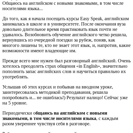
Общаюсь на английском с новыми знакомыми, в том числе
носителями языка...
До того, как я начала посещать курсы Easy Speak, английским
занималась в школе и в университете. После окончания вуза
довольно длительное время практиковать язык почти не
удавалось. Возобновить обучение английского четко решила,
вернувшись из очередной поездки за рубеж, поняв, как
многого лишены те, кто не знает этот язык, и, напротив, какие
возможности имеют владеющие им.
Прежде всего мне нужен был разговорный английский. Очень
хотелось преодолеть страх общения «in English», значительно
пополнить запас английских слов и научиться правильно их
употреблять.
Услышав об этих курсах и побывав на вводном уроке,
заинтересовалась методикой преподавания, решила
попробовать и... не ошиблась!) Результат налицо! Сейчас уже
на 5 уровне.
Периодически о
бщаюсь на английском с новыми
знакомыми, в том числе носителями языка
, с каждым
разом увереннее чувствуя себя в разговоре.