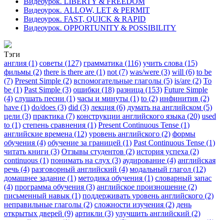
Видеоурок. LIBERTY & FREEDOM
Видеоурок. ALLOW, LET & PERMIT
Видеоурок. FAST, QUICK & RAPID
Видеоурок. OPPORTUNITY & POSSIBILITY
Тэги
англия (1)
советы (127)
грамматика (116)
учить слова (15)
фильмы (2)
there is there are (1)
not (7)
was/were (3)
will (6)
to be
(7)
Present Simple (2)
вспомогательные глаголы (5)
is/are (2)
To
be (1)
Past Simple (3)
ошибки (18)
разница (153)
Future Simple
(4)
слушать песни (1)
часы и минуты (1)
to (2)
инфинитив (2)
have (1)
do/does (3)
did (3)
лекция (6)
думать на английском (5)
цели (3)
практика (7)
конструкции английского языка (20)
used
to (1)
степень сравнения (1)
Present Continuous Tense (1)
английские времена (12)
уровень английского (2)
формы
обучения (4)
обучение за границей (1)
Past Continuous Tense (1)
читать книги (3)
Отзывы студентов (2)
история успеха (2)
continuous (1)
понимать на слух (3)
аудирование (4)
английская
речь (4)
разговорный английский (4)
модальный глагол (12)
домашнее задание (1)
методика обучения (1)
словарный запас
(4)
программа обучения (3)
английское произношение (2)
письменный навык (1)
поддерживать уровень английского (2)
неправильные глаголы (2)
сложности изучения (2)
день
открытых дверей (9)
артикли (3)
улучшить английский (2)