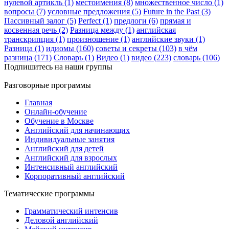
нулевой артикль (1)
местоимения (8)
множественное число (1)
вопросы (7)
условные предложения (5)
Future in the Past (3)
Пассивный залог (5)
Perfect (1)
предлоги (6)
прямая и
косвенная речь (2)
Разница между (1)
английская
транскрипция (1)
произношение (1)
английские звуки (1)
Разница (1)
идиомы (160)
советы и секреты (103)
в чём
разница (171)
Словарь (1)
Видео (1)
видео (223)
словарь (106)
Подпишитесь на наши группы
Разговорные программы
Главная
Онлайн-обучение
Обучение в Москве
Английский для начинающих
Индивидуальные занятия
Английский для детей
Английский для взрослых
Интенсивный английский
Корпоративный английский
Тематические программы
Грамматический интенсив
Деловой английский