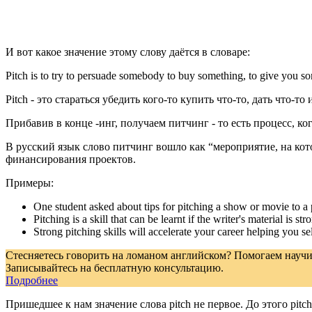
И вот какое значение этому слову даётся в словаре:
Pitch is ​to try to persuade somebody to buy something, to give you s
Pitch - это стараться убедить кого-то купить что-то, дать что-т
Прибавив в конце -инг, получаем питчинг - то есть процесс, ко
В русский язык слово питчинг вошло как “мероприятие, на кот
финансирования проектов.
Примеры:
One student asked about tips for pitching a show or movie 
P
itching
is a skill that can be learnt if the writer's materi
Strong pitching skills will accelerate your career helping 
Стесняетесь говорить на ломаном английском? Помогаем научит
Записывайтесь на бесплатную консультацию.
Подробнее
Пришедшее к нам значение слова pitch не первое. До этого pitch