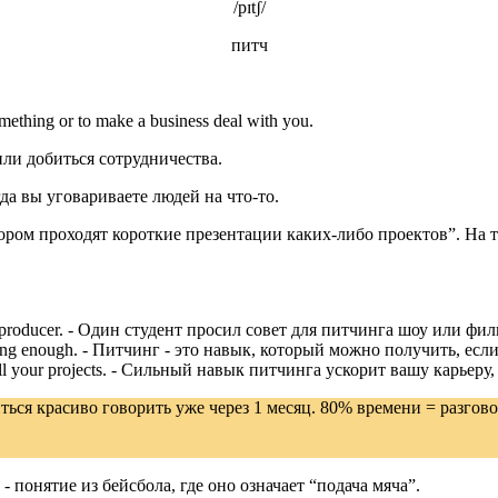
/
pɪtʃ
/
питч
omething or to make a business deal with you.
о или добиться сотрудничества.
гда вы уговариваете людей на что-то.
ором проходят короткие презентации каких-либо проектов”. На 
to a producer. - Один студент просил совет для питчинга шоу или ф
al is strong enough. - Питчинг - это навык, который можно получить, 
you sell your projects. - Сильный навык питчинга ускорит вашу карье
ься красиво говорить уже через 1 месяц. 80% времени = разгово
 - понятие из бейсбола, где оно означает “подача мяча”.