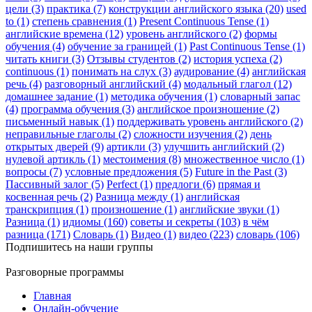
цели (3)
практика (7)
конструкции английского языка (20)
used
to (1)
степень сравнения (1)
Present Continuous Tense (1)
английские времена (12)
уровень английского (2)
формы
обучения (4)
обучение за границей (1)
Past Continuous Tense (1)
читать книги (3)
Отзывы студентов (2)
история успеха (2)
continuous (1)
понимать на слух (3)
аудирование (4)
английская
речь (4)
разговорный английский (4)
модальный глагол (12)
домашнее задание (1)
методика обучения (1)
словарный запас
(4)
программа обучения (3)
английское произношение (2)
письменный навык (1)
поддерживать уровень английского (2)
неправильные глаголы (2)
сложности изучения (2)
день
открытых дверей (9)
артикли (3)
улучшить английский (2)
нулевой артикль (1)
местоимения (8)
множественное число (1)
вопросы (7)
условные предложения (5)
Future in the Past (3)
Пассивный залог (5)
Perfect (1)
предлоги (6)
прямая и
косвенная речь (2)
Разница между (1)
английская
транскрипция (1)
произношение (1)
английские звуки (1)
Разница (1)
идиомы (160)
советы и секреты (103)
в чём
разница (171)
Словарь (1)
Видео (1)
видео (223)
словарь (106)
Подпишитесь на наши группы
Разговорные программы
Главная
Онлайн-обучение