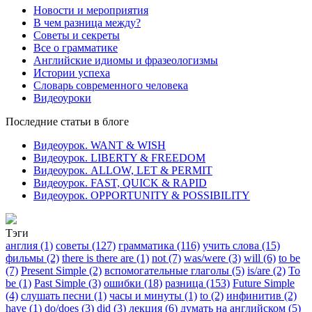
Новости и мероприятия
В чем разница между?
Советы и секреты
Все о грамматике
Английские идиомы и фразеологизмы
Истории успеха
Словарь современного человека
Видеоуроки
Последние статьи в блоге
Видеоурок. WANT & WISH
Видеоурок. LIBERTY & FREEDOM
Видеоурок. ALLOW, LET & PERMIT
Видеоурок. FAST, QUICK & RAPID
Видеоурок. OPPORTUNITY & POSSIBILITY
Тэги
англия (1)
советы (127)
грамматика (116)
учить слова (15)
фильмы (2)
there is there are (1)
not (7)
was/were (3)
will (6)
to be
(7)
Present Simple (2)
вспомогательные глаголы (5)
is/are (2)
To
be (1)
Past Simple (3)
ошибки (18)
разница (153)
Future Simple
(4)
слушать песни (1)
часы и минуты (1)
to (2)
инфинитив (2)
have (1)
do/does (3)
did (3)
лекция (6)
думать на английском (5)