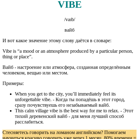
VIBE
/vaɪb/
вайб
И вот какое значение этому слову даётся в словаре:
Vibe is “a mood or an atmosphere produced by a particular person,
thing or place”.
Вайб - настроение или атмосфера, созданная определённым
человеком, вещью или местом.
Примеры:
When you get to the city, you’ll immediately feel its
unforgettable vibe. - Когда ты попадёшь в этот город,
сразу почувствуешь его незабываемый вайб.
This calm village vibe is the best way for me to relax. - Этот
тихий деревенский вайб - для меня лучший способ
расслабиться.
Стесняетесь говорить на ломаном английском? Помогаем
научиться красиво говорить уже через 1 месяц. 80% времени =