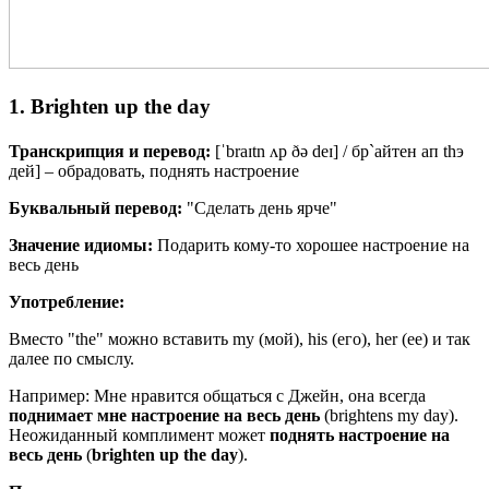
1. Brighten up the day
Транскрипция и перевод:
[
ˈbraɪtn ʌp ðə deɪ
] / бр`айтен ап thэ
дей] – обрадовать, поднять настроение
Буквальный перевод:
"Сделать день ярче"
Значение идиомы:
Подарить кому-то хорошее настроение на
весь день
Употребление:
Вместо "the" можно вставить my (мой), his (его), her (ее) и так
далее по смыслу.
Например: Мне нравится общаться с Джейн, она всегда
поднимает
мне
настроение
на
весь
день
(brightens my day).
Неожиданный комплимент может
поднять
настроение
на
весь
день
(
brighten
up
the
day
).