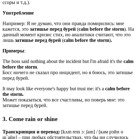
ссоры и т.д.).
Употребление
Например: Я не думаю, что они правда помирились: мне
кажется, это
затишье
перед
бурей
(
calm
before
the
storm
). На
данный момент кризис стих, но аналитики считают, что это
лишь
затишье
перед бурей
(
calm before the storm
)
.
Примеры
:
The boss said nothing about the incident but I'm afraid it's the
calm
before
the
storm
.
Босс ничего не сказал про инцидент, но я боюсь, это затишье
перед бурей.
It may look like everyone's happy but trust me: it's a
calm before
the storm.
Может показаться, что все счастливы, но поверь мне: это
затишье перед бурей.
3. Come rain or shine
Транскрипция и перевод:
[
kʌm
reɪn
ɔː
ʃaɪn
] / [кам рэйн о
ш`айн] – при любых обстоятельствах, что бы ни случилось