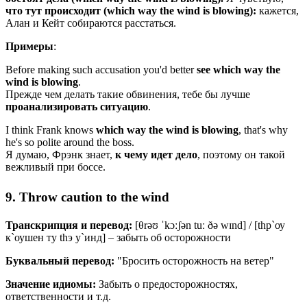
что
тут
происходит (which way the wind is blowing):
кажется,
Алан и Кейт собираются расстаться.
Примеры
:
Before making such accusation you'd better
see which way the
wind is blowing
.
Прежде чем делать такие обвинения, тебе бы лучше
проанализировать ситуацию
.
I think Frank knows
which
way
the
wind
is
blowing
, that's why
he's so polite around the boss.
Я думаю, Фрэнк знает,
к чему идет дело
, поэтому он такой
вежливый при боссе.
9. Throw caution to the wind
Транскрипция и перевод:
[θrəʊ ˈkɔːʃən tuː ðə wɪnd] / [thр`оу
к`оушен ту thэ у`инд] – забыть об осторожности
Буквальный перевод:
"Бросить осторожность на ветер"
Значение идиомы:
Забыть о предосторожностях,
ответственности и т.д.