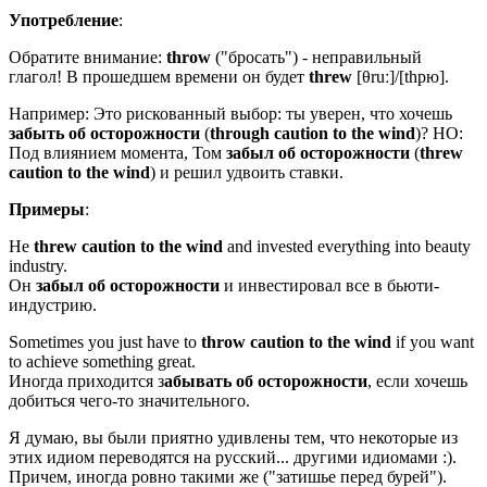
Употребление
:
Обратите внимание:
throw
("бросать") - неправильный
глагол! В прошедшем времени он будет
threw
[
θruː
]/[thрю].
Например: Это рискованный выбор: ты уверен, что хочешь
забыть об осторожности
(
through
caution
to
the
wind
)? НО:
Под влиянием момента, Том
забыл
об
осторожности
(
threw
caution
to
the
wind
) и решил удвоить ставки.
Примеры
:
He
threw caution to the wind
and invested everything into beauty
industry.
Он
забыл об осторожности
и инвестировал все в бьюти-
индустрию.
Sometimes you just have to
throw
caution
to the wind
if you want
to achieve something great.
Иногда приходится з
абывать об осторожности
, если хочешь
добиться чего-то значительного.
Я думаю, вы были приятно удивлены тем, что некоторые из
этих идиом переводятся на русский... другими идиомами :).
Причем, иногда ровно такими же ("затишье перед бурей").