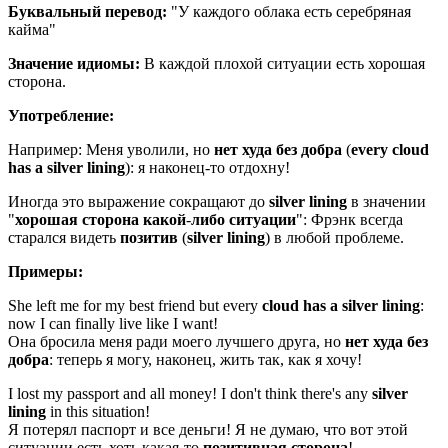
Буквальный перевод:
"У каждого облака есть серебряная
кайма"
Значение идиомы:
В каждой плохой ситуации есть хорошая
сторона.
Употребление:
Например: Меня уволили, но
нет
худа
без
добра
(
every
cloud
has
a
silver
lining
): я наконец-то отдохну!
Иногда это выражение сокращают до
silver
lining
в значении
"
хорошая
сторона
какой
-
либо
ситуации
": Фрэнк всегда
старался видеть
позитив
(
silver
lining
) в любой проблеме.
Примеры:
She left me for my best friend but every
cloud has
a silver
lining
:
now I can finally live like I want!
Она бросила меня ради моего лучшего друга, но
нет
худа
без
добра
: теперь я могу, наконец, жить так, как я хочу!
I lost my passport and all money! I don't think there's any
silver
lining
in this situation!
Я потерял паспорт и все деньги! Я не думаю, что вот этой
ситуации есть хоть какая-то
позитивная
сторона
!