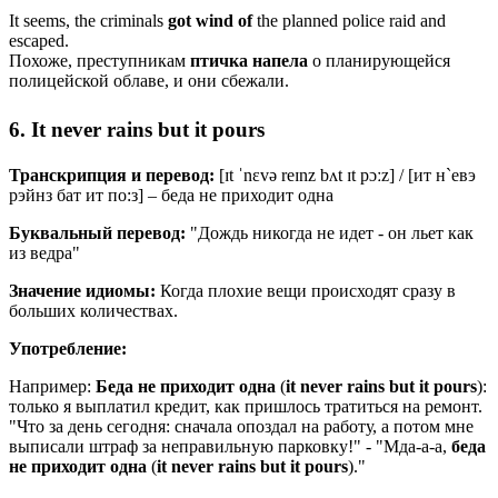
It seems, the criminals
got
wind
of
the planned police raid and
escaped.
Похоже, преступникам
птичка
напела
о планирующейся
полицейской облаве, и они сбежали.
6. It never rains but it pours
Транскрипция и перевод:
[
ɪt
ˈnɛvə
reɪnz
bʌt
ɪt
pɔːz
] / [ит н`евэ
рэйнз бат ит по:з] – беда не приходит одна
Буквальный перевод:
"Дождь никогда не идет - он льет как
из ведра"
Значение идиомы:
Когда плохие вещи происходят сразу в
больших количествах.
Употребление:
Например:
Беда не приходит одна
(
it never rains but it pours
):
только я выплатил кредит, как пришлось тратиться на ремонт.
"Что за день сегодня: сначала опоздал на работу, а потом мне
выписали штраф за неправильную парковку!" - "Мда-а-а,
беда
не приходит одна
(
it never rains but it pours
)."