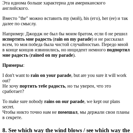
Эта идиома больше характерна для американского
английского.
Вместо "the" можно вставить my (мой), his (его), her (ее) и так
далее по смыслу.
Например: Джордж не был бы моим братом, если б не решил
испортить мне радость
(
rain on my parade
) и не рассказал
всем, то моя победа была чистой случайностью. Передо мной
в конце концов извинились, но инцидент немного
подпортил
мне
радость
(
rained on my parade
).
Примеры
:
I don't want to
rain on your parade
, but are you sure it will work
out?
Не хочу
портить тебе радость
, но ты уверен, что это
сработает?
To make sure nobody
rains on our parade
, we kept our plans
secret.
Чтобы никто точно нам не
помешал
, мы держали свои планы
в секрете.
8. See which way the wind blows / see which way the