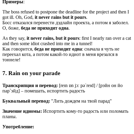
Примеры
:
The boss refused to postpone the deadline for the project and then I
got ill. Oh, God,
it never rains but it pours
.
Босс отказался перенести дэдлайн проекта, а потом я заболел.
О, боже,
беда не приходит одна
.
As they say,
it never rains, but it pours
: first I nearly ran over a cat
and then some idiot crashed into me in a tunnel!
Как говорится,
беда не приходит одна
: сначала я чуть не
переехал кота, а потом какой-то идиот в меня врезался в
тоннеле!
7. Rain on your parade
Транскрипция и перевод:
[
reɪn
ɒn
jɔː
pəˈreɪd
] / [рэйн он йо
пар`эйд] – помешать, испортить радость
Буквальный перевод:
"Лить дождем на твой парад"
Значение идиомы:
Испортить кому-то радость или поломать
планы.
Употребление: