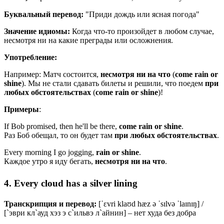
Буквальный перевод:
"Приди дождь или ясная погода"
Значение идиомы:
Когда что-то произойдет в любом случае,
несмотря ни на какие преграды или осложнения.
Употребление:
Например: Матч состоится,
несмотря ни на что
(
come rain or
shine
). Мы не стали сдавать билеты и решили, что поедем
при
любых обстоятельствах
(
come rain or shine
)!
Примеры
:
If Bob promised, then he'll be there,
come
rain
or
shine
.
Раз Боб обещал, то он будет там
при
любых
обстоятельствах
.
Every morning I go jogging,
rain
or
shine
.
Каждое утро я иду бегать,
несмотря
ни
на
что
.
4. Every cloud has a silver lining
Транскрипция и перевод:
[
ˈɛvri
klaʊd
hæz
ə
ˈsɪlvə
ˈlaɪnɪŋ
] /
[`эври кл`ауд хэз э с`ильвэ л`айнин] – нет худа без добра