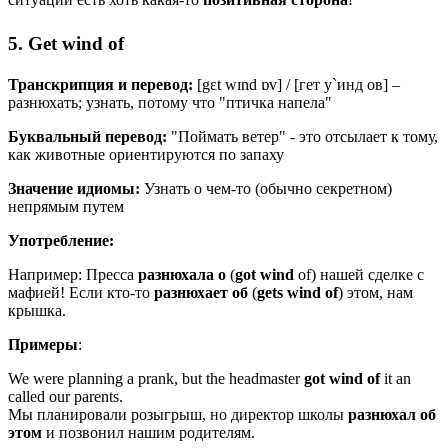
5. Get wind of
Транскрипция и перевод:
[
gɛt wɪnd ɒv
] / [гет у`инд ов] –
разнюхать; узнать, потому что "птичка напела"
Буквальный перевод:
"Поймать ветер" - это отсылает к тому,
как животные ориентируются по запаху
Значение идиомы:
Узнать о чем-то (обычно секретном)
непрямым путем
Употребление:
Например: Пресса
разнюхала
о
(
got
wind
of) нашей сделке с
мафией! Если кто-то
разнюхает
об
(
gets
wind
of
) этом, нам
крышка.
Примеры
:
We were planning a prank, but the headmaster
got
wind
of
it an
called our parents.
Мы планировали розыгрыш, но директор школы
разнюхал
об
этом
и позвонил нашим родителям.