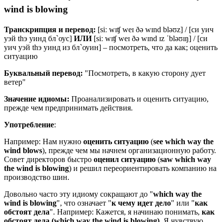
wind is blowing
Транскрипция и перевод:
[siː wɪʧ weɪ ðə wɪnd bləʊz] / [си уич
уэй thэ уинд бл`оус]
ИЛИ
[siː wɪʧ weɪ ðə wɪnd ɪz ˈbləʊɪŋ] / [си
уич уэй thэ уинд из бл`оуин] – посмотреть, что да как; оценить
ситуацию
Буквальный перевод:
"Посмотреть, в какую сторону дует
ветер"
Значение идиомы:
Проанализировать и оценить ситуацию,
прежде чем предпринимать действия.
Употребление
:
Например: Нам нужно
оценить ситуацию
(
see which way the
wind blows
), прежде чем мы начнем организационную работу.
Совет директоров быстро
оценил ситуацию
(
saw which way
the wind is blowing
) и решил переориентировать компанию на
производство шин.
Довольно часто эту идиому сокращают до "
which way
the
wind
is
blowing
", что означает "
к
чему
идет
дело
" или "
как
обстоят
дела
". Например: Кажется, я начинаю понимать,
как
обстоят
дела (which way the wind is blowing).
Я чувствую,