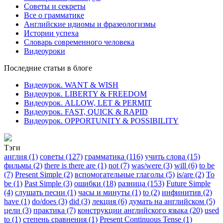
Советы и секреты
Все о грамматике
Английские идиомы и фразеологизмы
Истории успеха
Словарь современного человека
Видеоуроки
Последние статьи в блоге
Видеоурок. WANT & WISH
Видеоурок. LIBERTY & FREEDOM
Видеоурок. ALLOW, LET & PERMIT
Видеоурок. FAST, QUICK & RAPID
Видеоурок. OPPORTUNITY & POSSIBILITY
Тэги
англия (1)
советы (127)
грамматика (116)
учить слова (15)
фильмы (2)
there is there are (1)
not (7)
was/were (3)
will (6)
to be
(7)
Present Simple (2)
вспомогательные глаголы (5)
is/are (2)
To
be (1)
Past Simple (3)
ошибки (18)
разница (153)
Future Simple
(4)
слушать песни (1)
часы и минуты (1)
to (2)
инфинитив (2)
have (1)
do/does (3)
did (3)
лекция (6)
думать на английском (5)
цели (3)
практика (7)
конструкции английского языка (20)
used
to (1)
степень сравнения (1)
Present Continuous Tense (1)