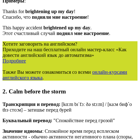
Примеры
:
Thanks for
brightening
up
my day
!
Спасибо, что
подняли
мне
настроение
!
This happy accident
brightened
up
my
day
.
Этот счастливый случай
поднял
мне
настроение
.
Хотите заговорить на английском?
Приходите на наш бесплатный онлайн мастер-класс «Как
довести английский язык до автоматизма»
Подробнее
Также Вы можете ознакомиться со всеми
онлайн-курсами
английского языка
.
2. Calm before the storm
Транскрипция и перевод:
[
kɑːm
bɪˈfɔː
ðə
stɔːm
] / [ка:м биф`о
thэ сто:м] – затишье перед бурей
Буквальный перевод:
"Спокойствие перед грозой"
Значение
идиомы
: Спокойное время перед всплеском
активности - обычно активности негативного плана (споры,