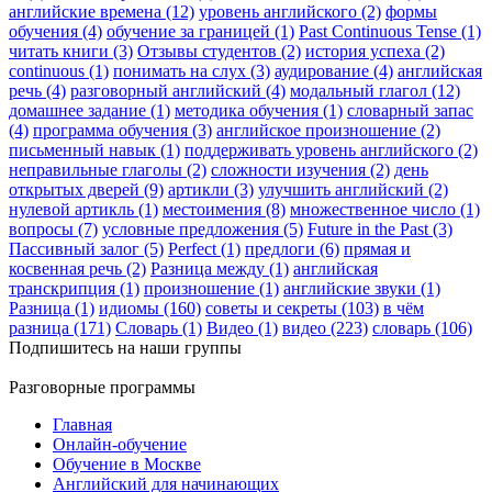
английские времена (12)
уровень английского (2)
формы
обучения (4)
обучение за границей (1)
Past Continuous Tense (1)
читать книги (3)
Отзывы студентов (2)
история успеха (2)
continuous (1)
понимать на слух (3)
аудирование (4)
английская
речь (4)
разговорный английский (4)
модальный глагол (12)
домашнее задание (1)
методика обучения (1)
словарный запас
(4)
программа обучения (3)
английское произношение (2)
письменный навык (1)
поддерживать уровень английского (2)
неправильные глаголы (2)
сложности изучения (2)
день
открытых дверей (9)
артикли (3)
улучшить английский (2)
нулевой артикль (1)
местоимения (8)
множественное число (1)
вопросы (7)
условные предложения (5)
Future in the Past (3)
Пассивный залог (5)
Perfect (1)
предлоги (6)
прямая и
косвенная речь (2)
Разница между (1)
английская
транскрипция (1)
произношение (1)
английские звуки (1)
Разница (1)
идиомы (160)
советы и секреты (103)
в чём
разница (171)
Словарь (1)
Видео (1)
видео (223)
словарь (106)
Подпишитесь на наши группы
Разговорные программы
Главная
Онлайн-обучение
Обучение в Москве
Английский для начинающих