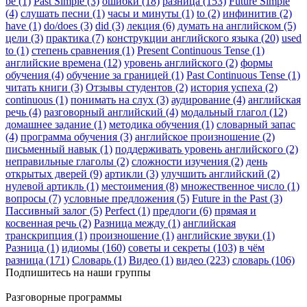
be (1)
Past Simple (3)
ошибки (18)
разница (153)
Future Simple
(4)
слушать песни (1)
часы и минуты (1)
to (2)
инфинитив (2)
have (1)
do/does (3)
did (3)
лекция (6)
думать на английском (5)
цели (3)
практика (7)
конструкции английского языка (20)
used
to (1)
степень сравнения (1)
Present Continuous Tense (1)
английские времена (12)
уровень английского (2)
формы
обучения (4)
обучение за границей (1)
Past Continuous Tense (1)
читать книги (3)
Отзывы студентов (2)
история успеха (2)
continuous (1)
понимать на слух (3)
аудирование (4)
английская
речь (4)
разговорный английский (4)
модальный глагол (12)
домашнее задание (1)
методика обучения (1)
словарный запас
(4)
программа обучения (3)
английское произношение (2)
письменный навык (1)
поддерживать уровень английского (2)
неправильные глаголы (2)
сложности изучения (2)
день
открытых дверей (9)
артикли (3)
улучшить английский (2)
нулевой артикль (1)
местоимения (8)
множественное число (1)
вопросы (7)
условные предложения (5)
Future in the Past (3)
Пассивный залог (5)
Perfect (1)
предлоги (6)
прямая и
косвенная речь (2)
Разница между (1)
английская
транскрипция (1)
произношение (1)
английские звуки (1)
Разница (1)
идиомы (160)
советы и секреты (103)
в чём
разница (171)
Словарь (1)
Видео (1)
видео (223)
словарь (106)
Подпишитесь на наши группы
Разговорные программы