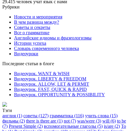
29.415
человек учат язык с нами
Рубрики
Новости и мероприятия
В чем разница между?
Советы и секреты
Все о грамматике
Английские идиомы и фразеологизмы
Истории успеха
Словарь современного человека
Видеоуроки
Последние статьи в блоге
Видеоурок. WANT & WISH
Видеоурок. LIBERTY & FREEDOM
Видеоурок. ALLOW, LET & PERMIT
Видеоурок. FAST, QUICK & RAPID
Видеоурок. OPPORTUNITY & POSSIBILITY
Тэги
англия (1)
советы (127)
грамматика (116)
учить слова (15)
фильмы (2)
there is there are (1)
not (7)
was/were (3)
will (6)
to be
(7)
Present Simple (2)
вспомогательные глаголы (5)
is/are (2)
To