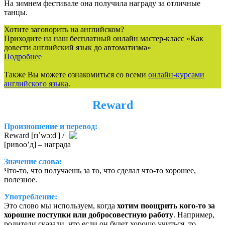
На зимнем фестивале она получила награду за отличные
танцы.
Хотите заговорить на английском?
Приходите на наш бесплатный онлайн мастер-класс «Как
довести английский язык до автоматизма»
Подробнее
Также Вы можете ознакомиться со всеми
онлайн-курсами
английского языка
.
Reward
Произношение
и перевод:
Reward [rɪˈwɔːd|] /
[ривоо’д] – награда
Значение слова:
Что-то, что получаешь за то, что сделал что-то хорошее,
полезное.
Употребление:
Это слово мы используем, когда
хотим поощрить кого-то за
хорошие поступки или добросовестную работу
. Например,
родители сказали, что если он будет хорошо учиться, то