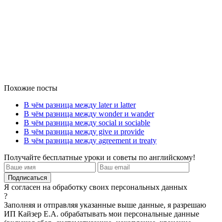
Похожие посты
В чём разница между later и latter
В чём разница между wonder и wander
В чём разница между social и sociable
В чём разница между give и provide
В чём разница между agreement и treaty
Получайте бесплатные уроки и советы по английскому!
Я согласен на обработку своих персональных данных
?
Заполняя и отправляя указанные выше данные, я разрешаю
ИП Кайзер Е.А. обрабатывать мои персональные данные