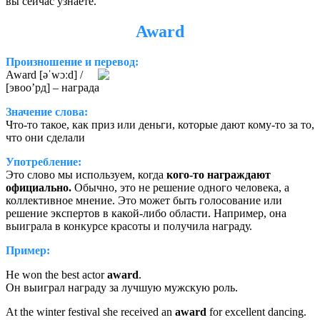
вы сейчас узнаете.
Award
Произношение и перевод:
Award [əˈwɔːd] /
[эвоо’рд] – награда
Значение слова:
Что-то такое, как приз или деньги, которые дают кому-то за то,
что они сделали
Употребление:
Это слово мы используем, когда
кого-то награждают
официально.
Обычно, это не решение одного человека, а
коллективное мнение. Это может быть голосование или
решение экспертов в какой-либо области. Например, она
выиграла в конкурсе красоты и получила награду.
Пример:
He won the best actor
award
.
Он выиграл награду за лучшую мужскую роль.
At the winter festival she received an
award
for excellent dancing.