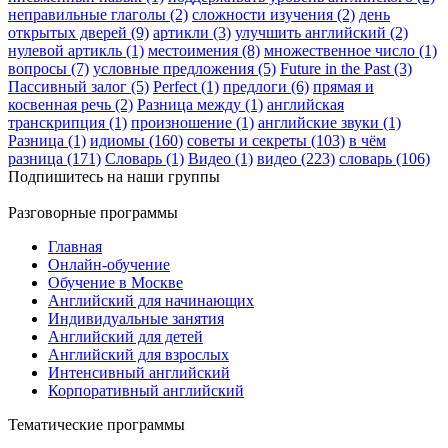
неправильные глаголы (2)
сложности изучения (2)
день
открытых дверей (9)
артикли (3)
улучшить английский (2)
нулевой артикль (1)
местоимения (8)
множественное число (1)
вопросы (7)
условные предложения (5)
Future in the Past (3)
Пассивный залог (5)
Perfect (1)
предлоги (6)
прямая и
косвенная речь (2)
Разница между (1)
английская
транскрипция (1)
произношение (1)
английские звуки (1)
Разница (1)
идиомы (160)
советы и секреты (103)
в чём
разница (171)
Словарь (1)
Видео (1)
видео (223)
словарь (106)
Подпишитесь на наши группы
Разговорные программы
Главная
Онлайн-обучение
Обучение в Москве
Английский для начинающих
Индивидуальные занятия
Английский для детей
Английский для взрослых
Интенсивный английский
Корпоративный английский
Тематические программы