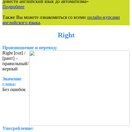
довести английский язык до автоматизма»
Подробнее
Также Вы можете ознакомиться со всеми
онлайн-курсами
английского языка
.
Right
Произношение и перевод:
Right [rʌɪt] /
[раит] –
правильный/
верный
Значение
слова:
Без ошибок
Употребление: