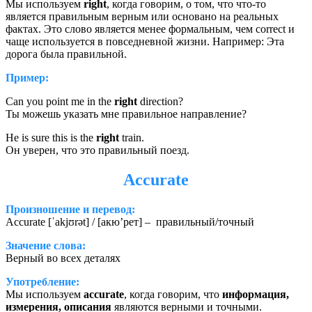
Мы используем
right
, когда говорим, о том, что что-то
является правильным верным или основано на реальных
фактах. Это слово является менее формальным, чем correct и
чаще используется в повседневной жизни. Например: Эта
дорога была правильной.
Пример:
Can you point me in the
right
direction?
Ты можешь указать мне правильное направление?
He is sure this is the
right
train.
Он уверен, что это правильный поезд.
Accurate
Произношение и перевод:
Accurate [ˈakjʊrət] / [акю’рет] – правильный/точный
Значение слова:
Верный во всех деталях
Употребление:
Мы используем
accurate
, когда говорим, что
информация,
измерения, описания
являются верными и точными.