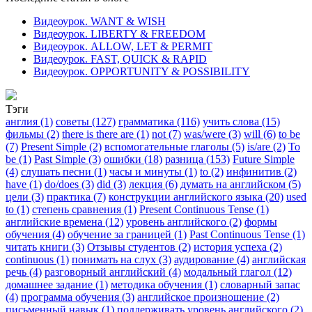
Видеоурок. WANT & WISH
Видеоурок. LIBERTY & FREEDOM
Видеоурок. ALLOW, LET & PERMIT
Видеоурок. FAST, QUICK & RAPID
Видеоурок. OPPORTUNITY & POSSIBILITY
Тэги
англия (1)
советы (127)
грамматика (116)
учить слова (15)
фильмы (2)
there is there are (1)
not (7)
was/were (3)
will (6)
to be
(7)
Present Simple (2)
вспомогательные глаголы (5)
is/are (2)
To
be (1)
Past Simple (3)
ошибки (18)
разница (153)
Future Simple
(4)
слушать песни (1)
часы и минуты (1)
to (2)
инфинитив (2)
have (1)
do/does (3)
did (3)
лекция (6)
думать на английском (5)
цели (3)
практика (7)
конструкции английского языка (20)
used
to (1)
степень сравнения (1)
Present Continuous Tense (1)
английские времена (12)
уровень английского (2)
формы
обучения (4)
обучение за границей (1)
Past Continuous Tense (1)
читать книги (3)
Отзывы студентов (2)
история успеха (2)
continuous (1)
понимать на слух (3)
аудирование (4)
английская
речь (4)
разговорный английский (4)
модальный глагол (12)
домашнее задание (1)
методика обучения (1)
словарный запас
(4)
программа обучения (3)
английское произношение (2)
письменный навык (1)
поддерживать уровень английского (2)