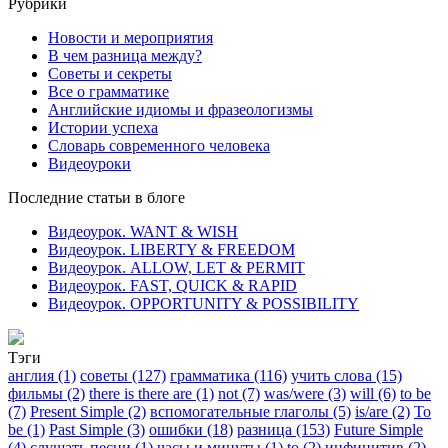
Рубрики
Новости и мероприятия
В чем разница между?
Советы и секреты
Все о грамматике
Английские идиомы и фразеологизмы
Истории успеха
Словарь современного человека
Видеоуроки
Последние статьи в блоге
Видеоурок. WANT & WISH
Видеоурок. LIBERTY & FREEDOM
Видеоурок. ALLOW, LET & PERMIT
Видеоурок. FAST, QUICK & RAPID
Видеоурок. OPPORTUNITY & POSSIBILITY
Тэги
англия (1)
советы (127)
грамматика (116)
учить слова (15)
фильмы (2)
there is there are (1)
not (7)
was/were (3)
will (6)
to be
(7)
Present Simple (2)
вспомогательные глаголы (5)
is/are (2)
To
be (1)
Past Simple (3)
ошибки (18)
разница (153)
Future Simple
(4)
слушать песни (1)
часы и минуты (1)
to (2)
инфинитив (2)