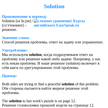
Solution
Произношение и перевод:
Solution [səˈluːʃən] /
[со'л'ююшен] –
решение.
Значение слова:
Способ решения проблемы, ответ на задачу или упражнение.
Употребление:
Мы используем
solution
, когда подразумеваем ответ на
проблему или решение какой-либо задачи. Например, у нас
есть некая проблема. И наше решение (solution) включает в
себя шаги по урегулированию этой проблемы.
Пример:
Both sides are trying to find a peaceful
solution
of this problem.
Обе стороны пытаются найти мирное решение этой
проблемы.
The
solution
to last week's puzzle is on page 12.
Решение головоломки прошлой недели на странице 12.