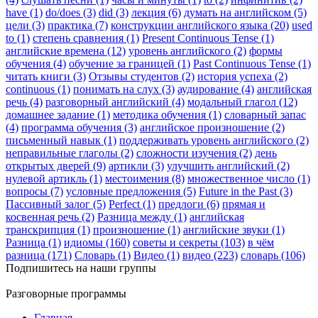
have (1)
do/does (3)
did (3)
лекция (6)
думать на английском (5)
цели (3)
практика (7)
конструкции английского языка (20)
used
to (1)
степень сравнения (1)
Present Continuous Tense (1)
английские времена (12)
уровень английского (2)
формы
обучения (4)
обучение за границей (1)
Past Continuous Tense (1)
читать книги (3)
Отзывы студентов (2)
история успеха (2)
continuous (1)
понимать на слух (3)
аудирование (4)
английская
речь (4)
разговорный английский (4)
модальный глагол (12)
домашнее задание (1)
методика обучения (1)
словарный запас
(4)
программа обучения (3)
английское произношение (2)
письменный навык (1)
поддерживать уровень английского (2)
неправильные глаголы (2)
сложности изучения (2)
день
открытых дверей (9)
артикли (3)
улучшить английский (2)
нулевой артикль (1)
местоимения (8)
множественное число (1)
вопросы (7)
условные предложения (5)
Future in the Past (3)
Пассивный залог (5)
Perfect (1)
предлоги (6)
прямая и
косвенная речь (2)
Разница между (1)
английская
транскрипция (1)
произношение (1)
английские звуки (1)
Разница (1)
идиомы (160)
советы и секреты (103)
в чём
разница (171)
Словарь (1)
Видео (1)
видео (223)
словарь (106)
Подпишитесь на наши группы
Разговорные программы
Главная