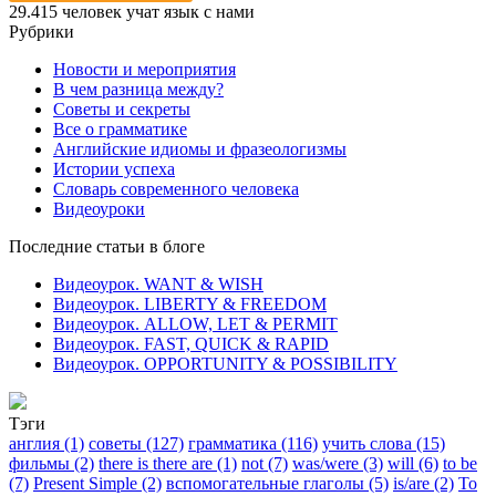
29.415
человек учат язык с нами
Рубрики
Новости и мероприятия
В чем разница между?
Советы и секреты
Все о грамматике
Английские идиомы и фразеологизмы
Истории успеха
Словарь современного человека
Видеоуроки
Последние статьи в блоге
Видеоурок. WANT & WISH
Видеоурок. LIBERTY & FREEDOM
Видеоурок. ALLOW, LET & PERMIT
Видеоурок. FAST, QUICK & RAPID
Видеоурок. OPPORTUNITY & POSSIBILITY
Тэги
англия (1)
советы (127)
грамматика (116)
учить слова (15)
фильмы (2)
there is there are (1)
not (7)
was/were (3)
will (6)
to be
(7)
Present Simple (2)
вспомогательные глаголы (5)
is/are (2)
To