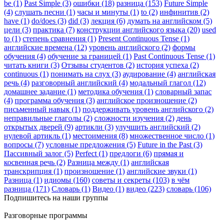
be (1)
Past Simple (3)
ошибки (18)
разница (153)
Future Simple
(4)
слушать песни (1)
часы и минуты (1)
to (2)
инфинитив (2)
have (1)
do/does (3)
did (3)
лекция (6)
думать на английском (5)
цели (3)
практика (7)
конструкции английского языка (20)
used
to (1)
степень сравнения (1)
Present Continuous Tense (1)
английские времена (12)
уровень английского (2)
формы
обучения (4)
обучение за границей (1)
Past Continuous Tense (1)
читать книги (3)
Отзывы студентов (2)
история успеха (2)
continuous (1)
понимать на слух (3)
аудирование (4)
английская
речь (4)
разговорный английский (4)
модальный глагол (12)
домашнее задание (1)
методика обучения (1)
словарный запас
(4)
программа обучения (3)
английское произношение (2)
письменный навык (1)
поддерживать уровень английского (2)
неправильные глаголы (2)
сложности изучения (2)
день
открытых дверей (9)
артикли (3)
улучшить английский (2)
нулевой артикль (1)
местоимения (8)
множественное число (1)
вопросы (7)
условные предложения (5)
Future in the Past (3)
Пассивный залог (5)
Perfect (1)
предлоги (6)
прямая и
косвенная речь (2)
Разница между (1)
английская
транскрипция (1)
произношение (1)
английские звуки (1)
Разница (1)
идиомы (160)
советы и секреты (103)
в чём
разница (171)
Словарь (1)
Видео (1)
видео (223)
словарь (106)
Подпишитесь на наши группы
Разговорные программы