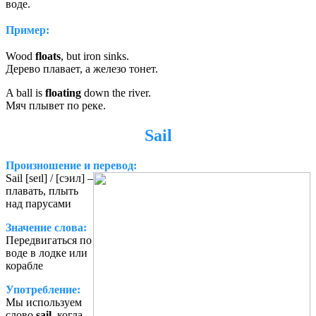
воде.
Пример:
Wood
floats
, but iron sinks.
Дерево плавает, а железо тонет.
A ball is
floating
down the river.
Мяч плывет по реке.
Sail
Произношение и перевод:
Sail [seɪl] / [сэил] –
плавать, плыть
над парусами
Значение слова:
Передвигаться по
воде в лодке или
корабле
Употребление:
Мы используем
слово
sail
, когда