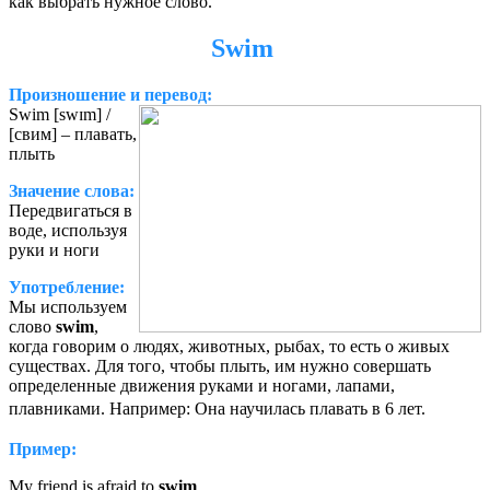
как выбрать нужное слово.
Swim
Произношение и перевод:
Swim [swɪm] /
[свим] – плавать,
плыть
Значение слова:
Передвигаться в
воде, используя
руки и ноги
Употребление:
Мы используем
слово
swim
,
когда говорим о людях, животных, рыбах, то есть о живых
существах. Для того, чтобы плыть, им нужно совершать
определенные движения руками и ногами, лапами,
плавниками. Например: Она научилась плавать в 6 лет.
Пример:
My friend is afraid to
swim
.