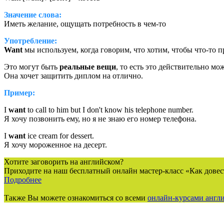
Значение слова:
Иметь желание, ощущать потребность в чем-то
Употребление:
Want
мы используем, когда говорим, что хотим, чтобы что-то 
Это могут быть
реальные вещи
, то есть это действительно м
Она хочет защитить диплом на отлично.
Пример:
I
want
to call to him but I don't know his telephone number.
Я хочу позвонить ему, но я не знаю его номер телефона.
I
want
ice cream for dessert.
Я хочу мороженное на десерт.
Хотите заговорить на английском?
Приходите на наш бесплатный онлайн мастер-класс «Как довес
Подробнее
Также Вы можете ознакомиться со всеми
онлайн-курсами англи