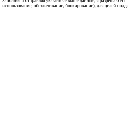
Заполняя и отправляя указанные выше данные, я разрешаю ИП 
использование, обезличивание, блокирование), для целей подде