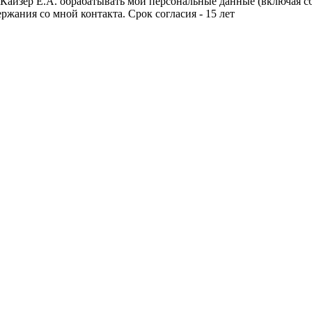
Кайзер Е.А. обрабатывать мои персональные данные (включая сб
ржания со мной контакта. Срок согласия - 15 лет