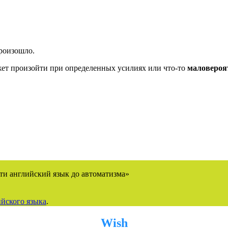
произошло.
ожет произойти при определенных усилиях или что-то
маловероя
ти английский язык до автоматизма»
йского языка
.
Wish