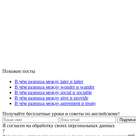
Похожие посты
В чём разница между later и latter
В чём разница между wonder и wander
В чём разница между social и sociable
В чём разница между give и provide
В чём разница между agreement и treaty
Получайте бесплатные уроки и советы по английскому!
Я согласен на обработку своих персональных данных
?