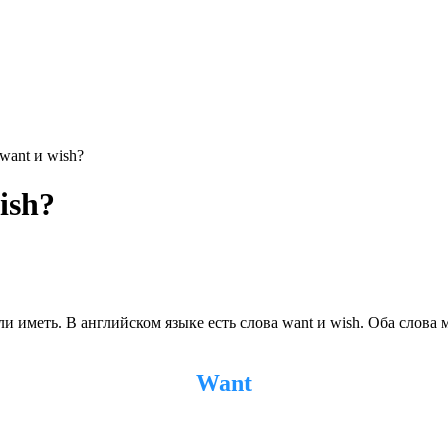
want и wish?
ish?
 или иметь. В английском языке есть слова want и wish. Оба слов
Want