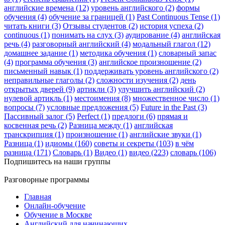
английские времена (12)
уровень английского (2)
формы
обучения (4)
обучение за границей (1)
Past Continuous Tense (1)
читать книги (3)
Отзывы студентов (2)
история успеха (2)
continuous (1)
понимать на слух (3)
аудирование (4)
английская
речь (4)
разговорный английский (4)
модальный глагол (12)
домашнее задание (1)
методика обучения (1)
словарный запас
(4)
программа обучения (3)
английское произношение (2)
письменный навык (1)
поддерживать уровень английского (2)
неправильные глаголы (2)
сложности изучения (2)
день
открытых дверей (9)
артикли (3)
улучшить английский (2)
нулевой артикль (1)
местоимения (8)
множественное число (1)
вопросы (7)
условные предложения (5)
Future in the Past (3)
Пассивный залог (5)
Perfect (1)
предлоги (6)
прямая и
косвенная речь (2)
Разница между (1)
английская
транскрипция (1)
произношение (1)
английские звуки (1)
Разница (1)
идиомы (160)
советы и секреты (103)
в чём
разница (171)
Словарь (1)
Видео (1)
видео (223)
словарь (106)
Подпишитесь на наши группы
Разговорные программы
Главная
Онлайн-обучение
Обучение в Москве
Английский для начинающих