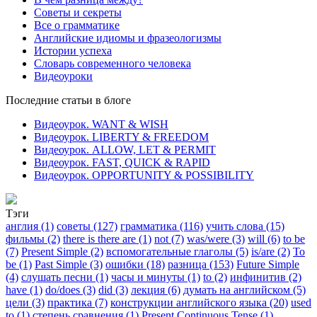
Советы и секреты
Все о грамматике
Английские идиомы и фразеологизмы
Истории успеха
Словарь современного человека
Видеоуроки
Последние статьи в блоге
Видеоурок. WANT & WISH
Видеоурок. LIBERTY & FREEDOM
Видеоурок. ALLOW, LET & PERMIT
Видеоурок. FAST, QUICK & RAPID
Видеоурок. OPPORTUNITY & POSSIBILITY
Тэги
англия (1)
советы (127)
грамматика (116)
учить слова (15)
фильмы (2)
there is there are (1)
not (7)
was/were (3)
will (6)
to be
(7)
Present Simple (2)
вспомогательные глаголы (5)
is/are (2)
To
be (1)
Past Simple (3)
ошибки (18)
разница (153)
Future Simple
(4)
слушать песни (1)
часы и минуты (1)
to (2)
инфинитив (2)
have (1)
do/does (3)
did (3)
лекция (6)
думать на английском (5)
цели (3)
практика (7)
конструкции английского языка (20)
used
to (1)
степень сравнения (1)
Present Continuous Tense (1)