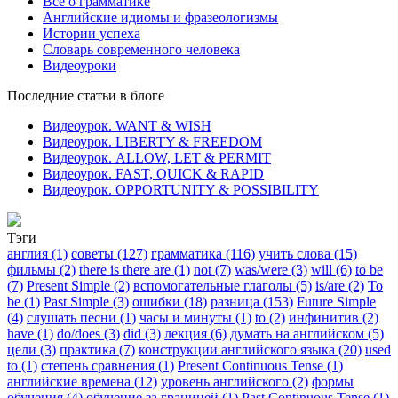
Все о грамматике
Английские идиомы и фразеологизмы
Истории успеха
Словарь современного человека
Видеоуроки
Последние статьи в блоге
Видеоурок. WANT & WISH
Видеоурок. LIBERTY & FREEDOM
Видеоурок. ALLOW, LET & PERMIT
Видеоурок. FAST, QUICK & RAPID
Видеоурок. OPPORTUNITY & POSSIBILITY
Тэги
англия (1)
советы (127)
грамматика (116)
учить слова (15)
фильмы (2)
there is there are (1)
not (7)
was/were (3)
will (6)
to be
(7)
Present Simple (2)
вспомогательные глаголы (5)
is/are (2)
To
be (1)
Past Simple (3)
ошибки (18)
разница (153)
Future Simple
(4)
слушать песни (1)
часы и минуты (1)
to (2)
инфинитив (2)
have (1)
do/does (3)
did (3)
лекция (6)
думать на английском (5)
цели (3)
практика (7)
конструкции английского языка (20)
used
to (1)
степень сравнения (1)
Present Continuous Tense (1)
английские времена (12)
уровень английского (2)
формы
обучения (4)
обучение за границей (1)
Past Continuous Tense (1)