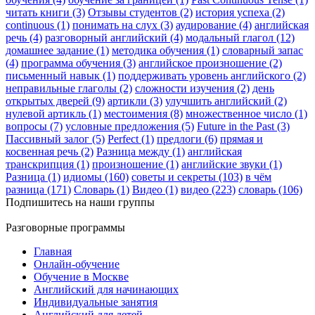
читать книги (3)
Отзывы студентов (2)
история успеха (2)
continuous (1)
понимать на слух (3)
аудирование (4)
английская
речь (4)
разговорный английский (4)
модальный глагол (12)
домашнее задание (1)
методика обучения (1)
словарный запас
(4)
программа обучения (3)
английское произношение (2)
письменный навык (1)
поддерживать уровень английского (2)
неправильные глаголы (2)
сложности изучения (2)
день
открытых дверей (9)
артикли (3)
улучшить английский (2)
нулевой артикль (1)
местоимения (8)
множественное число (1)
вопросы (7)
условные предложения (5)
Future in the Past (3)
Пассивный залог (5)
Perfect (1)
предлоги (6)
прямая и
косвенная речь (2)
Разница между (1)
английская
транскрипция (1)
произношение (1)
английские звуки (1)
Разница (1)
идиомы (160)
советы и секреты (103)
в чём
разница (171)
Словарь (1)
Видео (1)
видео (223)
словарь (106)
Подпишитесь на наши группы
Разговорные программы
Главная
Онлайн-обучение
Обучение в Москве
Английский для начинающих
Индивидуальные занятия
Английский для детей