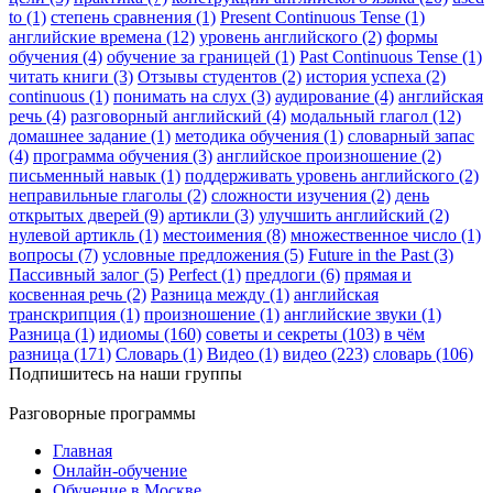
to (1)
степень сравнения (1)
Present Continuous Tense (1)
английские времена (12)
уровень английского (2)
формы
обучения (4)
обучение за границей (1)
Past Continuous Tense (1)
читать книги (3)
Отзывы студентов (2)
история успеха (2)
continuous (1)
понимать на слух (3)
аудирование (4)
английская
речь (4)
разговорный английский (4)
модальный глагол (12)
домашнее задание (1)
методика обучения (1)
словарный запас
(4)
программа обучения (3)
английское произношение (2)
письменный навык (1)
поддерживать уровень английского (2)
неправильные глаголы (2)
сложности изучения (2)
день
открытых дверей (9)
артикли (3)
улучшить английский (2)
нулевой артикль (1)
местоимения (8)
множественное число (1)
вопросы (7)
условные предложения (5)
Future in the Past (3)
Пассивный залог (5)
Perfect (1)
предлоги (6)
прямая и
косвенная речь (2)
Разница между (1)
английская
транскрипция (1)
произношение (1)
английские звуки (1)
Разница (1)
идиомы (160)
советы и секреты (103)
в чём
разница (171)
Словарь (1)
Видео (1)
видео (223)
словарь (106)
Подпишитесь на наши группы
Разговорные программы
Главная
Онлайн-обучение
Обучение в Москве