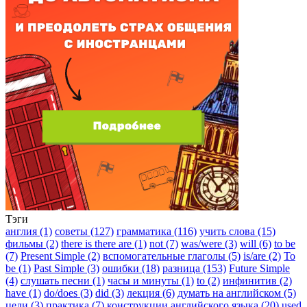
Тэги
англия (1)
советы (127)
грамматика (116)
учить слова (15)
фильмы (2)
there is there are (1)
not (7)
was/were (3)
will (6)
to be
(7)
Present Simple (2)
вспомогательные глаголы (5)
is/are (2)
To
be (1)
Past Simple (3)
ошибки (18)
разница (153)
Future Simple
(4)
слушать песни (1)
часы и минуты (1)
to (2)
инфинитив (2)
have (1)
do/does (3)
did (3)
лекция (6)
думать на английском (5)
цели (3)
практика (7)
конструкции английского языка (20)
used