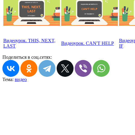
Видеоурок. THIS, NEXT,
Видео
Видеоурок. CAN'T HELP
LAST
IF
Поделиться в соц.сетях:
Тема:
видео