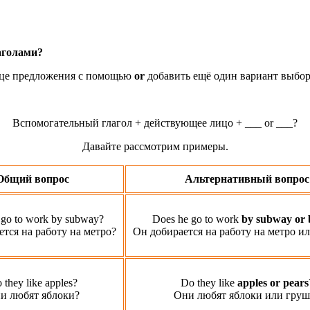
аголами?
онце предложения с помощью
or
добавить ещё один вариант выбор
Вспомогательный глагол + действующее лицо + ___ or ___?
Давайте рассмотрим примеры.
Общий вопрос
Альтернативный вопрос
 go to work
by subway?
Does he go to work
by subway or 
тся на работу на метро?
Он добирается на работу на метро и
 they like apples?
Do they like
apples or pears
и любят яблоки?
Они любят яблоки или груш