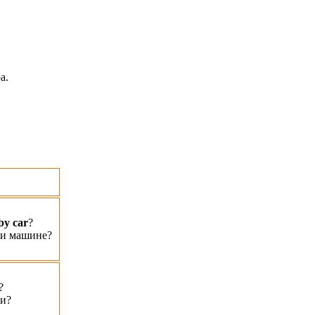
а.
by car
?
ли машине?
?
и?