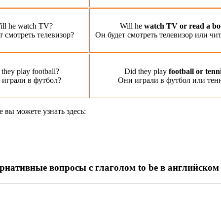
ill he watch TV?
Will he
watch TV or read a b
т смотреть телевизор?
Он будет смотреть телевизор или чи
they play football?
Did they play
football or tenn
 играли в футбол?
Они играли в футбол или тен
 вы можете узнать здесь:
рнативные вопросы с глаголом to be в английском