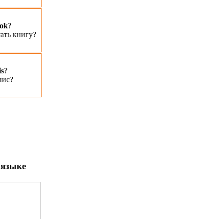
ook
?
тать книгу?
is
?
нис?
 языке