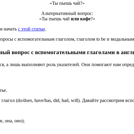
«Ты пьешь чай?»
Альтернативный вопрос:
«Ты пьешь чай
или кофе
?»
ам начать
с этой статьи
.
просы с вспомогательным глаголом, глаголом to be и модальным
ный вопрос с вспомогательными глаголами в англ
тся, а лишь выполняют роль указателей. Они помогают нам опред
тье.
агол (do/does, have/has, did, had, will). Давайте рассмотрим в
):
, она, оно);