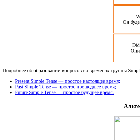
W
Он буде
Did 
Они
Подробнее об образовании вопросов во временах группы Simple
Present Simple Tense — простое настоящее время;
Past Simple Tense — простое прошедшее время;
Future Simple Tense — простое будущее время.
Альте