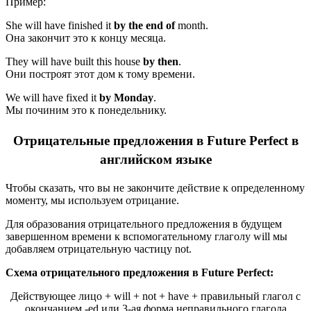
Пример:
She will have finished it
by the end of
month.
Она закончит это к концу месяца.
They will have built this house
by then
.
Они построят этот дом к тому времени.
We will have fixed it
by Monday
.
Мы починим это к понедельнику.
Отрицательные предложения в Future Perfect в
английском языке
Чтобы сказать, что вы не закончите действие к определенному
моменту, мы используем отрицание.
Для образования отрицательного предложения в будущем
завершенном времени к вспомогательному глаголу will мы
добавляем отрицательную частицу not.
Схема отрицательного предложения в Future Perfect:
Действующее лицо + will + not + have + правильный глагол с
окончанием -ed или 3-ая форма неправильного глагола