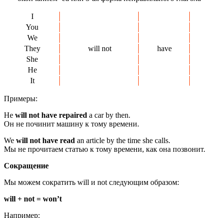
I
You
We
They
will not
have
She
He
It
Примеры:
He
will not have repaired
a car by then.
Он не починит машину к тому времени.
We
will not have read
an article by the time she calls.
Мы не прочитаем статью к тому времени, как она позвонит.
Сокращение
Мы можем сократить will и not следующим образом:
will + not = won’t
Например: