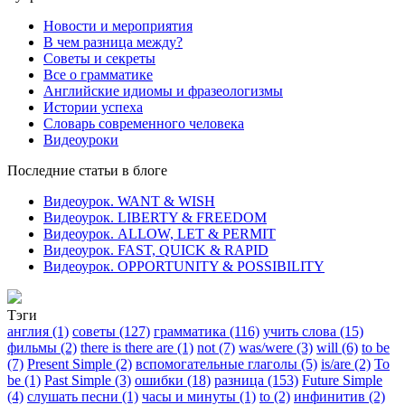
Новости и мероприятия
В чем разница между?
Советы и секреты
Все о грамматике
Английские идиомы и фразеологизмы
Истории успеха
Словарь современного человека
Видеоуроки
Последние статьи в блоге
Видеоурок. WANT & WISH
Видеоурок. LIBERTY & FREEDOM
Видеоурок. ALLOW, LET & PERMIT
Видеоурок. FAST, QUICK & RAPID
Видеоурок. OPPORTUNITY & POSSIBILITY
Тэги
англия (1)
советы (127)
грамматика (116)
учить слова (15)
фильмы (2)
there is there are (1)
not (7)
was/were (3)
will (6)
to be
(7)
Present Simple (2)
вспомогательные глаголы (5)
is/are (2)
To
be (1)
Past Simple (3)
ошибки (18)
разница (153)
Future Simple
(4)
слушать песни (1)
часы и минуты (1)
to (2)
инфинитив (2)