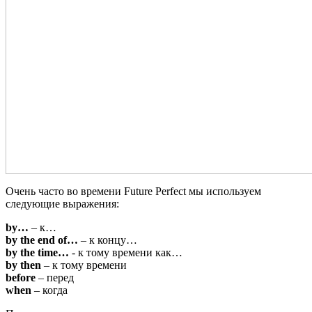
Очень часто во времени Future Perfect мы используем
следующие выражения:
by…
– к…
by the end of…
– к концу…
by the time…
- к тому времени как…
by then
– к тому времени
before
– перед
when
– когда