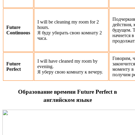
Подчеркив
I will be cleaning my room for 2
действия, 
Future
hours.
будущем. Т
Continuous
Я буду убирать свою комнату 2
начнется в
часа.
продолжать
Говорим, ч
I will have cleaned my room by
Future
закончитс
evening.
Perfect
моменту в
Я уберу свою комнату к вечеру.
получим ре
Образование времени Future Perfect в
английском языке