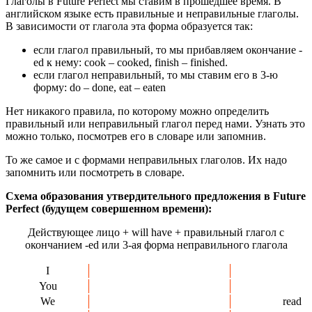
Глаголы в Future Perfect мы ставим в прошедшее время. В
английском языке есть правильные и неправильные глаголы.
В зависимости от глагола эта форма образуется так:
если глагол правильный, то мы прибавляем окончание -
ed к нему: cook – cooked, finish – finished.
если глагол неправильный, то мы ставим его в 3-ю
форму: do – done, eat – eaten
Нет никакого правила, по которому можно определить
правильный или неправильный глагол перед нами. Узнать это
можно только, посмотрев его в словаре или запомнив.
То же самое и с формами неправильных глаголов. Их надо
запомнить или посмотреть в словаре.
Схема образования утвердительного предложения в Future
Perfect (будущем совершенном времени):
Действующее лицо + will have + правильный глагол с
окончанием -ed или 3-ая форма неправильного глагола
I
You
We
read