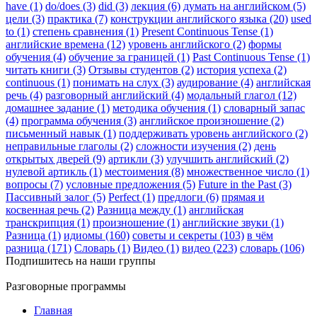
have (1)
do/does (3)
did (3)
лекция (6)
думать на английском (5)
цели (3)
практика (7)
конструкции английского языка (20)
used
to (1)
степень сравнения (1)
Present Continuous Tense (1)
английские времена (12)
уровень английского (2)
формы
обучения (4)
обучение за границей (1)
Past Continuous Tense (1)
читать книги (3)
Отзывы студентов (2)
история успеха (2)
continuous (1)
понимать на слух (3)
аудирование (4)
английская
речь (4)
разговорный английский (4)
модальный глагол (12)
домашнее задание (1)
методика обучения (1)
словарный запас
(4)
программа обучения (3)
английское произношение (2)
письменный навык (1)
поддерживать уровень английского (2)
неправильные глаголы (2)
сложности изучения (2)
день
открытых дверей (9)
артикли (3)
улучшить английский (2)
нулевой артикль (1)
местоимения (8)
множественное число (1)
вопросы (7)
условные предложения (5)
Future in the Past (3)
Пассивный залог (5)
Perfect (1)
предлоги (6)
прямая и
косвенная речь (2)
Разница между (1)
английская
транскрипция (1)
произношение (1)
английские звуки (1)
Разница (1)
идиомы (160)
советы и секреты (103)
в чём
разница (171)
Словарь (1)
Видео (1)
видео (223)
словарь (106)
Подпишитесь на наши группы
Разговорные программы
Главная