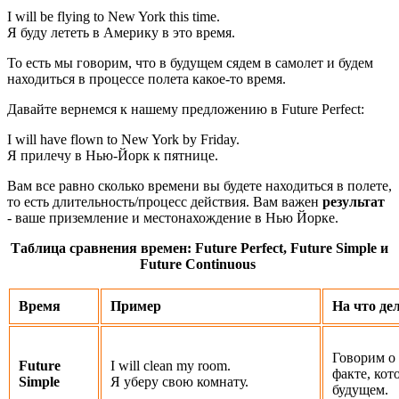
I will be flying to New York this time.
Я буду лететь в Америку в это время.
То есть мы говорим, что в будущем сядем в самолет и будем
находиться в процессе полета какое-то время.
Давайте вернемся к нашему предложению в Future Perfect:
I will have flown to New York by Friday.
Я прилечу в Нью-Йорк к пятнице.
Вам все равно сколько времени вы будете находиться в полете,
то есть длительность/процесс действия. Вам важен
результат
- ваше приземление и местонахождение в Нью Йорке.
Таблица сравнения времен: Future Perfect, Future Simple и
Future Continuous
Время
Пример
На что де
Говорим о 
Future
I will clean my room.
факте, кот
Simple
Я уберу свою комнату.
будущем.