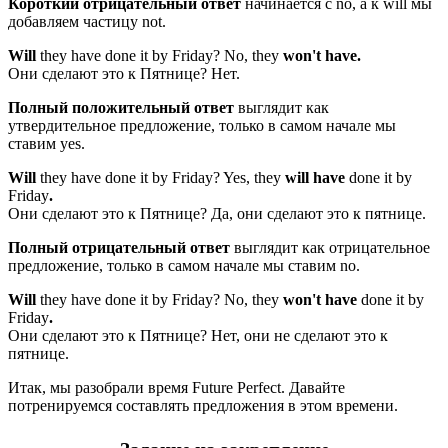
Короткий отрицательный ответ
начинается с no, а к will мы
добавляем частицу not.
Will
they have done it by Friday? No, they
won't
have.
Они сделают это к Пятнице? Нет.
Полный положительный ответ
выглядит как
утвердительное предложение, только в самом начале мы
ставим yes.
Will
they have done it by Friday? Yes, they
will
have
done it by
Friday
.
Они сделают это к Пятнице? Да, они сделают это к пятнице.
Полный отрицательный ответ
выглядит как отрицательное
предложение, только в самом начале мы ставим no.
Will
they have done it by Friday? No, they
won't
have
done it by
Friday
.
Они сделают это к Пятнице? Нет, они не сделают это к
пятнице.
Итак, мы разобрали время Future Perfect. Давайте
потренируемся составлять предложения в этом времени.