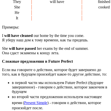
They
will have
finished
She
cooked
He
It
Примеры:
I
will have cleaned
our home by the time you come.
Я уберу наш дом к тому времени, как ты придешь.
She
will have passed
her exams by the end of summer.
Она сдаст экзамены к концу лета.
Сложные предложения в Future Perfect
Если вы говорите о действии, которое будет завершено до
того, как в будущем произойдет какое-то другое действие, то:
в первой части мы используем Future Perfect (будущее
завершенное) - говорим о действии, которое закончим в
будущем
во второй части предложения используем настоящее
время (
Present Simple
) - говорим о действии, которое
произойдет после.