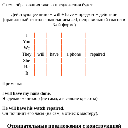
Схема образования такого предложения будет:
Действующее лицо + will + have + предмет + действие
(правильный глагол с окончанием -ed, неправильный глагол в
3-ей форме)
I
You
We
They
will
have
a phone
repaired
She
He
It
Примеры:
I
will have my nails done
.
Я сделаю маникюр (не сама, а в салоне красоты).
He
will have his watch repaired
.
Он починит его часы (на сам, а отнес к мастеру).
Отрицательные предложения с конструкцией