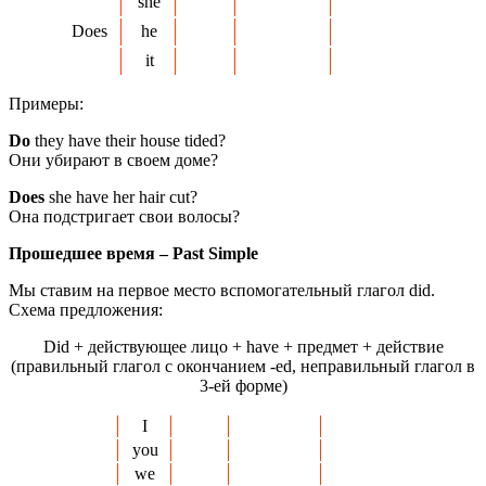
she
Does
he
it
Примеры:
Do
they have their house tided?
Они убирают в своем доме?
Does
she have her hair cut?
Она подстригает свои волосы?
Прошедшее время –
Past
Simple
Мы ставим на первое место вспомогательный глагол did.
Схема предложения:
Did + действующее лицо + have + предмет + действие
(правильный глагол с окончанием -ed, неправильный глагол в
3-ей форме)
I
you
we