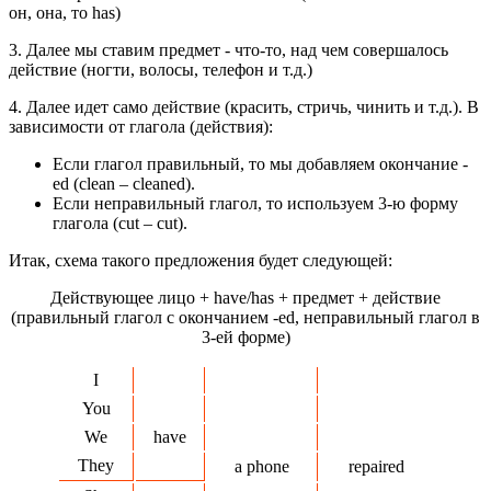
он, она, то has)
3. Далее мы ставим предмет - что-то, над чем совершалось
действие (ногти, волосы, телефон и т.д.)
4. Далее идет само действие (красить, стричь, чинить и т.д.). В
зависимости от глагола (действия):
Если глагол правильный, то мы добавляем окончание -
ed (clean – cleaned).
Если неправильный глагол, то используем 3-ю форму
глагола (cut – cut).
Итак, схема такого предложения будет следующей:
Действующее лицо + have/has + предмет + действие
(правильный глагол с окончанием -ed, неправильный глагол в
3-ей форме)
I
You
We
have
They
a phone
repaired