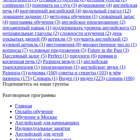
continuous (1)
понимать на слух (3)
аудирование (4)
английская
речь (4)
разговорный английский (4)
модальный глагол (12)
домашнее задание (1)
методика обучения (1)
словарный запас
(4)
программа обучения (3)
английское произношение (2)
письменный навык (1)
поддерживать уровень английского (2)
неправильные глаголы (2)
сложности изучения (2)
день
открытых дверей (9)
артикли (3)
улучшить английский (2)
нулевой артикль (1)
местоимения (8)
множественное число (1)
вопросы (7)
условные предложения (5)
Future in the Past (3)
Пассивный залог (5)
Perfect (1)
предлоги (6)
прямая и
косвенная речь (2)
Разница между (1)
английская
транскрипция (1)
произношение (1)
английские звуки (1)
Разница (1)
идиомы (160)
советы и секреты (103)
в чём
разница (171)
Словарь (1)
Видео (1)
видео (223)
словарь (106)
Подпишитесь на наши группы
Разговорные программы
Главная
Онлайн-обучение
Обучение в Москве
Английский для начинающих
Индивидуальные занятия
Английский для детей
Английский для взрослых