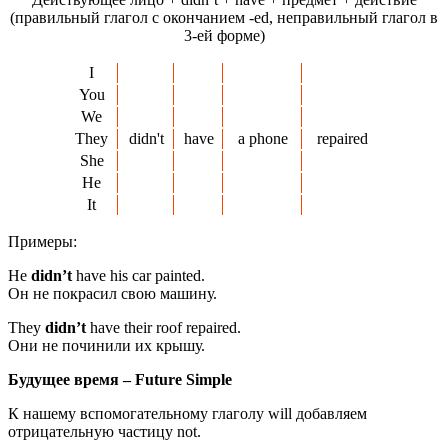
(правильный глагол с окончанием -ed, неправильный глагол в
3-ей форме)
I
You
We
They
didn't
have
a phone
repaired
She
He
It
Примеры:
He
didn’t
have his car painted.
Он не покрасил свою машину.
They
didn’t
have their roof repaired.
Они не починили их крышу.
Будущее время – Future Simple
К нашему вспомогательному глаголу will добавляем
отрицательную частицу not.