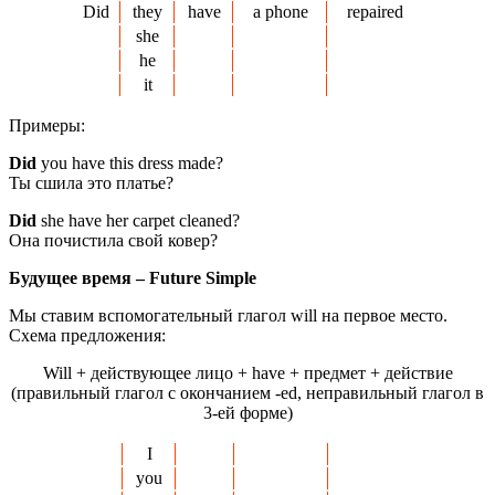
Did
they
have
a phone
repaired
she
he
it
Примеры:
Did
you have this dress made?
Ты сшила это платье?
Did
she have her carpet cleaned?
Она почистила свой ковер?
Будущее время – Future
Simple
Мы ставим вспомогательный глагол will на первое место.
Схема предложения:
Will + действующее лицо + have + предмет + действие
(правильный глагол с окончанием -ed, неправильный глагол в
3-ей форме)
I
you