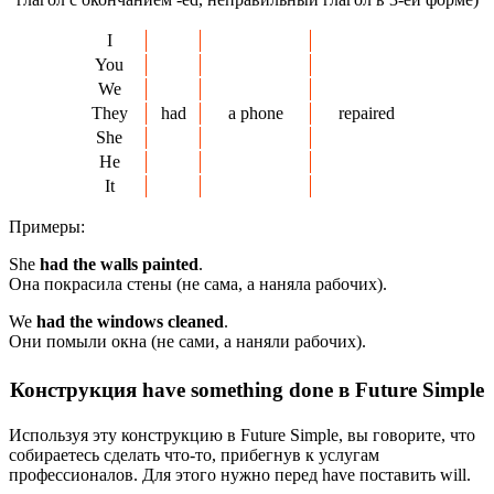
I
You
We
They
had
a phone
repaired
She
He
It
Примеры:
She
had the walls painted
.
Она покрасила стены (не сама, а наняла рабочих).
We
had the windows
cleaned
.
Они помыли окна (не сами, а наняли рабочих).
Конструкция have something done в Future Simple
Используя эту конструкцию в Future Simple, вы говорите, что
собираетесь сделать что-то, прибегнув к услугам
профессионалов. Для этого нужно перед have поставить will.