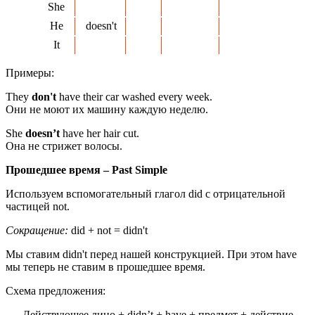
She
He
doesn't
It
Примеры:
They
don't
have their car washed every week.
Они не моют их машину каждую неделю.
She
doesn’t
have her hair cut.
Она не стрижет волосы.
Прошедшее время –
Past
Simple
Используем вспомогательный глагол did с отрицательной
частицей not.
Сокращение:
did + not = didn't
Мы ставим didn't перед нашей конструкцией. При этом have
мы теперь не ставим в прошедшее время.
Схема предложения:
Действующее лицо + didn’t + have + предмет + действие