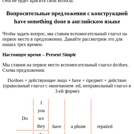
Она не будет красить свои волосы.
Вопросительные предложения с конструкцией
have something done в английском языке
Чтобы задать вопрос, мы ставим вспомогательный глагол на
первое место в предложении. Давайте рассмотрим это для
наших трех времен.
Настоящее время –
Present
Simple
Мы ставим на первое место вспомогательный глагол do/does.
Схема предложения:
Do/does + действующее лицо + have + предмет + действие
(правильный глагол с окончанием -ed, неправильный глагол в
3-ей форме)
I
you
Do
we
they
have
a phone
repaired