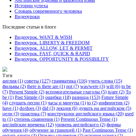
Английские идиомы и фразеологизмы
Истории успеха
Словарь современного человека
Видеоуроки
Последние статьи в блоге
Видеоурок. WANT & WISH
Видеоурок. LIBERTY & FREEDOM
Видеоурок. ALLOW, LET & PERMIT
Видеоурок. FAST, QUICK & RAPID
Видеоурок. OPPORTUNITY & POSSIBILITY
Тэги
англия (1)
советы (127)
грамматика (116)
учить слова (15)
фильмы (2)
there is there are (1)
not (7)
was/were (3)
will (6)
to be
(7)
Present Simple (2)
вспомогательные глаголы (5)
is/are (2)
To
be (1)
Past Simple (3)
ошибки (18)
разница (153)
Future Simple
(4)
слушать песни (1)
часы и минуты (1)
to (2)
инфинитив (2)
have (1)
do/does (3)
did (3)
лекция (6)
думать на английском (5)
цели (3)
практика (7)
конструкции английского языка (20)
used
to (1)
степень сравнения (1)
Present Continuous Tense (1)
английские времена (12)
уровень английского (2)
формы
обучения (4)
обучение за границей (1)
Past Continuous Tense (1)
читать книги (3)
Отзывы студентов (2)
история успеха (2)