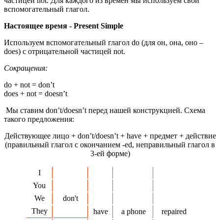
частицей not. Для каждого из времен мы используем свой
вспомогательный глагол.
Настоящее время -
Present
Simple
Используем вспомогательный глагол do (для он, она, оно –
does) с отрицательной частицей not.
Сокращения:
do + not = don’t
does + not = doesn’t
Мы ставим don’t/doesn’t перед нашей конструкцией. Схема
такого предложения:
Действующее лицо + don’t/doesn’t + have + предмет + действие
(правильный глагол с окончанием -ed, неправильный глагол в
3-ей форме)
I
You
We
don't
They
have
a phone
repaired