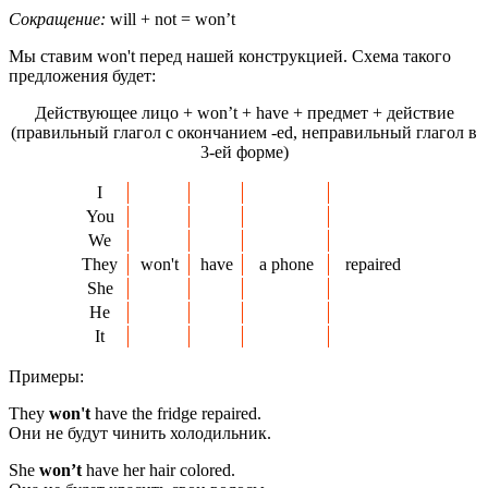
Сокращение:
will + not = won’t
Мы ставим won't перед нашей конструкцией. Схема такого
предложения будет:
Действующее лицо + won’t + have + предмет + действие
(правильный глагол с окончанием -ed, неправильный глагол в
3-ей форме)
I
You
We
They
won't
have
a phone
repaired
She
He
It
Примеры:
They
won't
have the fridge repaired.
Они не будут чинить холодильник.
She
won’t
have her hair colored.