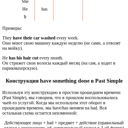
She
He
has
It
Примеры:
They
have their car washed
every week.
Они моют свою машину каждую неделю (не сами, а отвозят
на мойку).
He
has his hair cut
every month.
Он стрижет свои волосы каждый месяц (на сам, а ходит в
парикмахерскую).
Конструкция have something done в Past Simple
Используя эту конструкцию в простом прошедшем времени
(Past Simple), мы говорим, что в прошлом воспользовались
чьей-то услугой. Когда мы используем этот оборот в
прошедшем времени, мы have/has меняем на had. Вся
остальная схема остается неизменной:
Действующее лицо + had + предмет + действие (правильный
глагол с окончанием -ed, неправильный глагол в 3-ей форме)