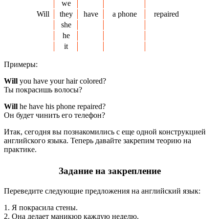
we
Will
they
have
a phone
repaired
she
he
it
Примеры:
Will
you have your hair colored?
Ты покрасишь волосы?
Will
he have his phone repaired?
Он будет чинить его телефон?
Итак, сегодня вы познакомились с еще одной конструкцией
английского языка. Теперь давайте закрепим теорию на
практике.
Задание на закрепление
Переведите следующие предложения на английский язык:
1. Я покрасила стены.
2. Она делает маникюр каждую неделю.