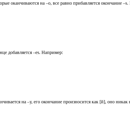
рые оканчиваются на –о, все равно прибавляется окончание –s. 
конце добавляется –es. Например:
чивается на –у, его окончание произносится как [й], оно никак н