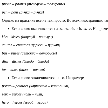
phone – phones (телефон – телефоны)
pen – pens (ручка – ручки)
Однако на практике все не так просто. Во всех иностранных язык
Если слово оканчивается на -s, -ss, -sh, -ch, -x, -z. Наприме
kiss – kisses (поцелуй – поцелуи)
church – churches (церковь – церкви)
bus – buses (автобус – автобусы)
dish – dishes (блюдо – блюда)
tax – taxes (налог – налоги)
Если слово заканчивается на –о. Например:
potato – potatoes (картошка – картошки)
zero – zeroes (ноль – нули)
hero – heroes (герой – герои)