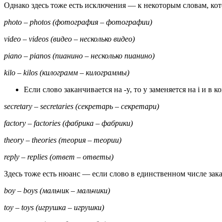
Однако здесь тоже есть исключения — к некоторым словам, кото
photo – photos (фотография – фотографии)
video – videos (видео – несколько видео)
piano – pianos (пианино – несколько пианино)
kilo – kilos (килограмм – килограммы)
Если слово заканчивается на -y, то y заменяется на i и в 
secretary – secretaries (секретарь – секретари)
factory – factories (фабрика – фабрики)
theory – theories (теория – теории)
reply – replies (ответ – ответы)
Здесь тоже есть нюанс — если слово в единственном числе закан
boy – boys (мальчик – мальчики)
toy – toys (игрушка – игрушки)