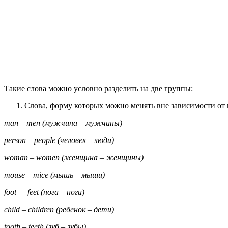
Такие слова можно условно разделить на две группы:
Слова, форму которых можно менять вне зависимости от 
man – men (мужчина – мужчины)
person – people (человек – люди)
woman – women (женщина – женщины)
mouse – mice (мышь – мыши)
foot — feet (
нога
–
ноги
)
child – children (
ребенок
–
дети
)
tooth – teeth (зуб – зубы)