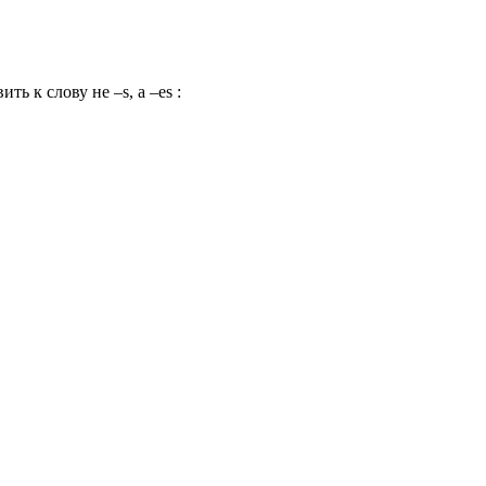
ь к слову не –s, а –es :