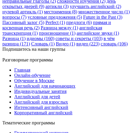
неправильные глаголы (2)
сложности изучения (2)
день
открытых дверей (9)
артикли (3)
улучшить английский (2)
нулевой артикль (1)
местоимения (8)
множественное число (1)
вопросы (7)
условные предложения (5)
Future in the Past (3)
Пассивный залог (5)
Perfect (1)
предлоги (6)
прямая и
косвенная речь (2)
Разница между (1)
английская
транскрипция (1)
произношение (1)
английские звуки (1)
Разница (1)
идиомы (160)
советы и секреты (103)
в чём
разница (171)
Словарь (1)
Видео (1)
видео (223)
словарь (106)
Подпишитесь на наши группы
Разговорные программы
Главная
Онлайн-обучение
Обучение в Москве
Английский для начинающих
Индивидуальные занятия
Английский для детей
Английский для взрослых
Интенсивный английский
Корпоративный английский
Тематические программы
Грамматический интенсив