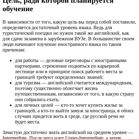
Цель, ради которой планируется
обучение
В зависимости от того, какую цель вы перед собой поставили,
определяется достаточный уровень языка. Ведь для
туристической поездки не нужен такой же английский, как
для сдачи экзамена в зарубежном ВУЗе. В большинстве своем
люди начинают изучение иностранного языка по таким
причинам:
для работы — деловые переговоры с иностранными
партнерами, стремление подняться по карьерной
лестнице или в принципе поиск рабочего места за
границей требуют определенных знаний;
для туризма — английский считается международным,
поэтому существенно облегчает жизнь
путешественникам, независимо от того, в какую страну
они собрались ехать;
для личных целей — кто-то хочет купить жилье за
границей, а кто-то выйти замуж за иностранца, в обоих
случаях придется жить в среде, где русской речи не
будет места.
Зачастую достаточно знать английский на среднем уровне —
Intermediate. После него идет Upper-Intermediate, а затем