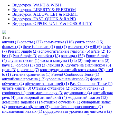
Видеоурок. WANT & WISH
Видеоурок. LIBERTY & FREEDOM
Видеоурок. ALLOW, LET & PERMIT
Видеоурок. FAST, QUICK & RAPID
Видеоурок. OPPORTUNITY & POSSIBILITY
Тэги
англия (1)
советы (127)
грамматика (116)
учить слова (15)
фильмы (2)
there is there are (1)
not (7)
was/were (3)
will (6)
to be
(7)
Present Simple (2)
вспомогательные глаголы (5)
is/are (2)
To
be (1)
Past Simple (3)
ошибки (18)
разница (153)
Future Simple
(4)
слушать песни (1)
часы и минуты (1)
to (2)
инфинитив (2)
have (1)
do/does (3)
did (3)
лекция (6)
думать на английском (5)
цели (3)
практика (7)
конструкции английского языка (20)
used
to (1)
степень сравнения (1)
Present Continuous Tense (1)
английские времена (12)
уровень английского (2)
формы
обучения (4)
обучение за границей (1)
Past Continuous Tense (1)
читать книги (3)
Отзывы студентов (2)
история успеха (2)
continuous (1)
понимать на слух (3)
аудирование (4)
английская
речь (4)
разговорный английский (4)
модальный глагол (12)
домашнее задание (1)
методика обучения (1)
словарный запас
(4)
программа обучения (3)
английское произношение (2)
письменный навык (1)
поддерживать уровень английского (2)