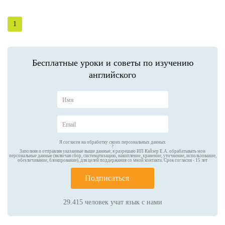
1
Бесплатные уроки и советы по изучению
английского
Я согласен на обработку своих персональных данных
?
Заполняя и отправляя указанные выше данные, я разрешаю ИП Кайзер Е.А. обрабатывать мои
персональные данные (включая сбор, систематизацию, накопление, хранение, уточнение, использование,
обезличивание, блокирование), для целей поддержания со мной контакта. Срок согласия - 15 лет
Подписаться
29.415
человек учат язык с нами