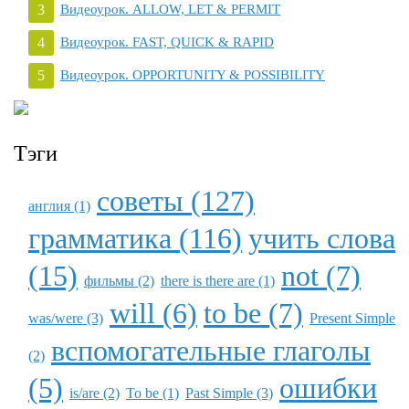
Видеоурок. ALLOW, LET & PERMIT
Видеоурок. FAST, QUICK & RAPID
Видеоурок. OPPORTUNITY & POSSIBILITY
Тэги
советы (127)
англия (1)
грамматика (116)
учить слова
(15)
not (7)
фильмы (2)
there is there are (1)
will (6)
to be (7)
was/were (3)
Present Simple
вспомогательные глаголы
(2)
(5)
ошибки
is/are (2)
To be (1)
Past Simple (3)