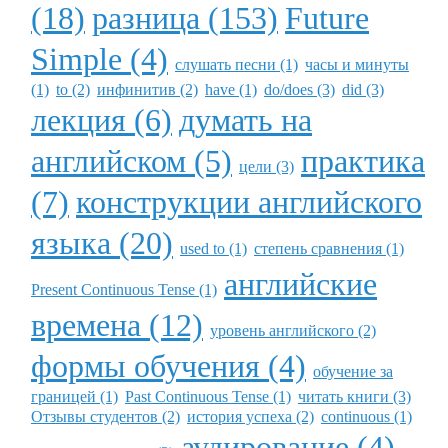
(18)
разница (153)
Future
Simple (4)
слушать песни (1)
часы и минуты
(1)
to (2)
инфинитив (2)
have (1)
do/does (3)
did (3)
лекция (6)
думать на
английском (5)
практика
цели (3)
(7)
конструкции английского
языка (20)
used to (1)
степень сравнения (1)
английские
Present Continuous Tense (1)
времена (12)
уровень английского (2)
формы обучения (4)
обучение за
границей (1)
Past Continuous Tense (1)
читать книги (3)
Отзывы студентов (2)
история успеха (2)
continuous (1)
аудирование (4)