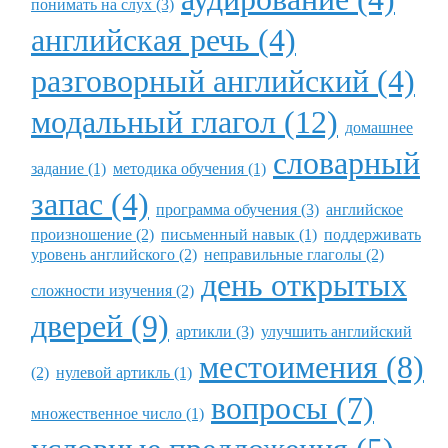
понимать на слух (3)
английская речь (4)
разговорный английский (4)
модальный глагол (12)
домашнее
словарный
задание (1)
методика обучения (1)
запас (4)
программа обучения (3)
английское
произношение (2)
письменный навык (1)
поддерживать
уровень английского (2)
неправильные глаголы (2)
день открытых
сложности изучения (2)
дверей (9)
артикли (3)
улучшить английский
местоимения (8)
(2)
нулевой артикль (1)
вопросы (7)
множественное число (1)