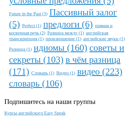
условные предложения (5)
Пассивный залог
Future in the Past (3)
(5)
предлоги (6)
Perfect (1)
прямая и
косвенная речь (2)
Разница между (1)
английская
транскрипция (1)
произношение (1)
английские звуки (1)
идиомы (160)
советы и
Разница (1)
секреты (103)
в чём разница
(171)
видео (223)
Словарь (1)
Видео (1)
словарь (106)
Подпишитесь на наши группы
Курсы английского Easy Speak