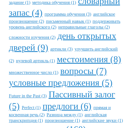
словарный
задание (1)
методика обучения (1)
запас (4)
программа обучения (3)
английское
произношение (2)
письменный навык (1)
поддерживать
уровень английского (2)
неправильные глаголы (2)
день открытых
сложности изучения (2)
дверей (9)
артикли (3)
улучшить английский
местоимения (8)
(2)
нулевой артикль (1)
вопросы (7)
множественное число (1)
условные предложения (5)
Пассивный залог
Future in the Past (3)
(5)
предлоги (6)
Perfect (1)
прямая и
косвенная речь (2)
Разница между (1)
английская
транскрипция (1)
произношение (1)
английские звуки (1)