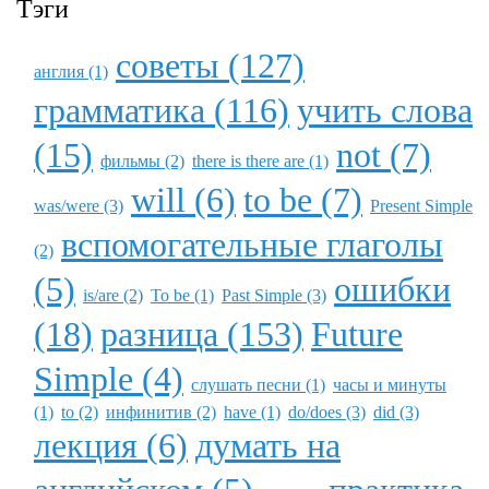
Тэги
советы (127)
англия (1)
грамматика (116)
учить слова
(15)
not (7)
фильмы (2)
there is there are (1)
will (6)
to be (7)
was/were (3)
Present Simple
вспомогательные глаголы
(2)
(5)
ошибки
is/are (2)
To be (1)
Past Simple (3)
(18)
разница (153)
Future
Simple (4)
слушать песни (1)
часы и минуты
(1)
to (2)
инфинитив (2)
have (1)
do/does (3)
did (3)
лекция (6)
думать на