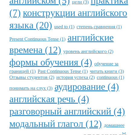
английском (5)
практика
цели (3)
(7)
конструкции английского
языка (20)
used to (1)
степень сравнения (1)
английские
Present Continuous Tense (1)
времена (12)
уровень английского (2)
формы обучения (4)
обучение за
границей (1)
Past Continuous Tense (1)
читать книги (3)
Отзывы студентов (2)
история успеха (2)
continuous (1)
аудирование (4)
понимать на слух (3)
английская речь (4)
разговорный английский (4)
модальный глагол (12)
домашнее