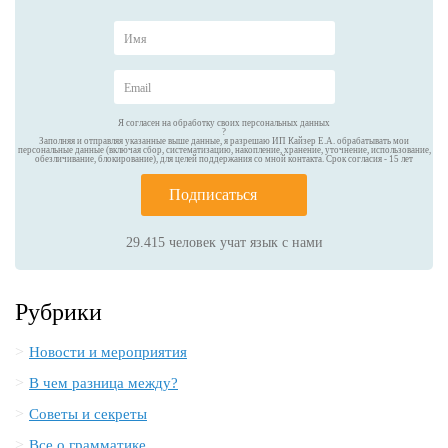
Я согласен на обработку своих персональных данных
?
Заполняя и отправляя указанные выше данные, я разрешаю ИП Кайзер Е.А. обрабатывать мои
персональные данные (включая сбор, систематизацию, накопление, хранение, уточнение, использование,
обезличивание, блокирование), для целей поддержания со мной контакта. Срок согласия - 15 лет
Подписаться
29.415
человек учат язык с нами
Рубрики
Новости и мероприятия
В чем разница между?
Советы и секреты
Все о грамматике