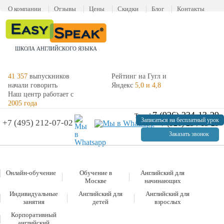
О компании
Отзывы
Цены
Скидки
Блог
Контакты
ШКОЛА АНГЛИЙСКОГО ЯЗЫКА
41 357
выпускников
Рейтинг на Гугл и
начали говорить
Яндекс
5,0 и 4,8
Наш центр работает с
2005 года
+7 (926) 234-13-29
Тел:
Записаться на бесплатный урок
+7 (495) 212-07-02
+7 (926) 234-13-29
Заказать звонок
Онлайн-обучение
Обучение в
Английский для
Москве
начинающих
Индивидуальные
Английский для
Английский для
занятия
детей
взрослых
Корпоративный
английский