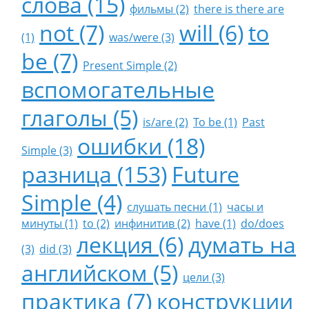
слова (15)
фильмы (2)
there is there are
not (7)
will (6)
to
(1)
was/were (3)
be (7)
Present Simple (2)
вспомогательные
глаголы (5)
is/are (2)
To be (1)
Past
ошибки (18)
Simple (3)
разница (153)
Future
Simple (4)
слушать песни (1)
часы и
минуты (1)
to (2)
инфинитив (2)
have (1)
do/does
лекция (6)
думать на
(3)
did (3)
английском (5)
цели (3)
практика (7)
конструкции