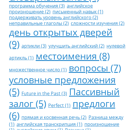
программа обучения (3)
английское
произношение (2)
письменный навык (1)
поддерживать уровень английского (2)
неправильные глаголы (2)
сложности изучения (2)
день открытых дверей
(9)
артикли (3)
улучшить английский (2)
нулевой
местоимения (8)
артикль (1)
вопросы (7)
множественное число (1)
условные предложения
(5)
Пассивный
Future in the Past (3)
залог (5)
предлоги
Perfect (1)
(6)
прямая и косвенная речь (2)
Разница между
(1)
английская транскрипция (1)
произношение