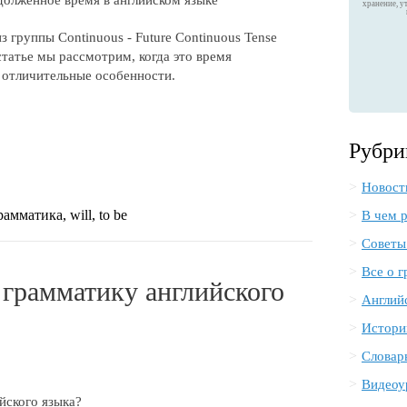
хранение, у
 группы Continuous - Future Continuous Tense
татье мы рассмотрим, когда это время
о отличительные особенности.
Рубри
Новост
амматика, will, to be
В чем 
Советы
Все о 
Англий
Истори
Словар
Видеоу