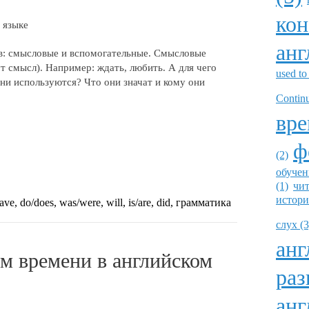
кон
анг
лов: смысловые и вспомогательные. Смысловые
т смысл). Например: ждать, любить. А для чего
used to
ни используются? Что они значат и кому они
Continu
вре
ф
(2)
обучен
(1)
чит
истори
e, do/does, was/were, will, is/are, did, грамматика
слух (3
анг
раз
анг