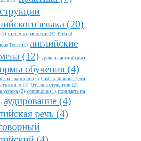
струкции
лийского языка (20)
 (1)
степень сравнения (1)
Present
английские
ous Tense (1)
мена (12)
уровень английского
ормы обучения (4)
ие за границей (1)
Past Continuous Tense
ать книги (3)
Отзывы студентов (2)
я успеха (2)
continuous (1)
понимать на
аудирование (4)
)
лийская речь (4)
говорный
лийский (4)