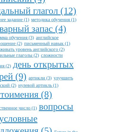
альный глагол (12)
ее задание (1)
методика обучения (1)
варный запас (4)
мма обучения (3)
английское
ошение (2)
письменный навык (1)
живать уровень английского (2)
ильные глаголы (2)
сложности
день открытых
ия (2)
рей (9)
артикли (3)
улучшить
ский (2)
нулевой артикль (1)
тоимения (8)
вопросы
твенное число (1)
условные
дложения (5)