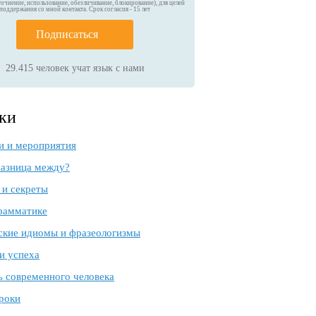
точнение, использование, обезличивание, блокирование), для целей
поддержания со мной контакта. Срок согласия - 15 лет
Подписаться
29.415
человек учат язык с нами
ки
и и мероприятия
разница между?
 и секреты
грамматике
ские идиомы и фразеологизмы
и успеха
ь современного человека
роки