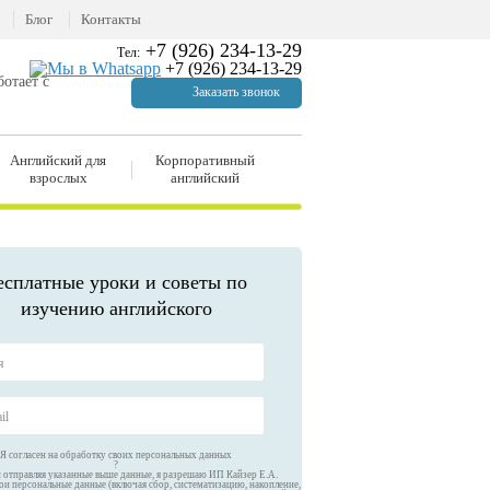
Блог
Контакты
+7 (926) 234-13-29
Тел:
+7 (926) 234-13-29
отает с
Заказать звонок
Английский для
Корпоративный
взрослых
английский
есплатные уроки и советы по
изучению английского
Я согласен на обработку своих персональных данных
?
и отправляя указанные выше данные, я разрешаю ИП Кайзер Е.А.
ои персональные данные (включая сбор, систематизацию, накопление,