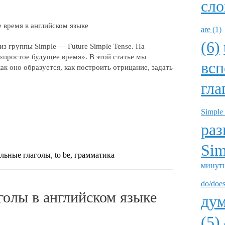
сло
are (1)
(6)
з группы Simple — Future Simple Tense. На
 «простое будущее время». В этой статье мы
всп
как оно образуется, как построить отрицание, задать
гла
Simple 
раз
Sim
тельные глаголы, to be, грамматика
минуты
do/does
аголы в английском языке
дум
(5)