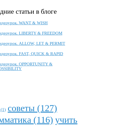
дние статьи в блоге
идеоурок. WANT & WISH
идеоурок. LIBERTY & FREEDOM
идеоурок. ALLOW, LET & PERMIT
идеоурок. FAST, QUICK & RAPID
идеоурок. OPPORTUNITY &
OSSIBILITY
советы (127)
(1)
мматика (116)
учить