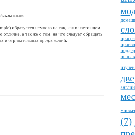
мод
домашн
сло
imple) образуется немного не так, как в настоящем
о отличие, а так же о том, на что следует обращать
програ
ых и отрицательных предложений.
произн
поддер
неправ
изучен
две
англий
мес
множес
(7)
пре