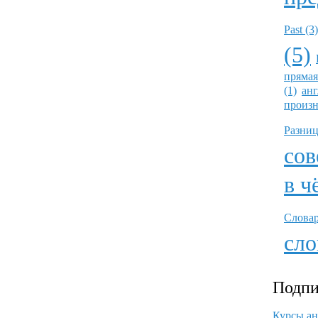
Past (3)
(5)
прямая
(1)
анг
произн
Разниц
сов
в ч
Словар
сло
Подпи
Курсы ан