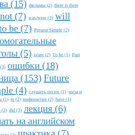
ва (15)
фильмы (2)
there is there
not (7)
will
was/were (3)
to be (7)
Present Simple (2)
омогательные
голы (5)
is/are (2)
To be (1)
Past
ошибки (18)
(3)
ница (153)
Future
ple (4)
слушать песни (1)
часы и
 (1)
to (2)
инфинитив (2)
have (1)
лекция (6)
 (3)
did (3)
ать на английском
практика (7)
цели (3)