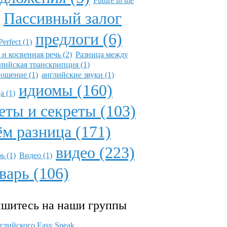
Future in the
Пассивный залог
предлоги (6)
Perfect (1)
 и косвенная речь (2)
Разница между
лийская транскрипция (1)
ошение (1)
английские звуки (1)
идиомы (160)
а (1)
еты и секреты (103)
ём разница (171)
видео (223)
ь (1)
Видео (1)
варь (106)
шитесь на наши группы
глийского Easy Speak