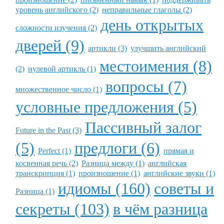
уровень английского (2)
неправильные глаголы (2)
день открытых
сложности изучения (2)
дверей (9)
артикли (3)
улучшить английский
местоимения (8)
(2)
нулевой артикль (1)
вопросы (7)
множественное число (1)
условные предложения (5)
Пассивный залог
Future in the Past (3)
(5)
предлоги (6)
Perfect (1)
прямая и
косвенная речь (2)
Разница между (1)
английская
транскрипция (1)
произношение (1)
английские звуки (1)
идиомы (160)
советы и
Разница (1)
секреты (103)
в чём разница