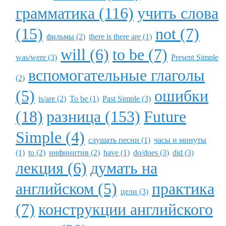
грамматика (116)
учить слова
(15)
not (7)
фильмы (2)
there is there are (1)
will (6)
to be (7)
was/were (3)
Present Simple
вспомогательные глаголы
(2)
(5)
ошибки
is/are (2)
To be (1)
Past Simple (3)
(18)
разница (153)
Future
Simple (4)
слушать песни (1)
часы и минуты
(1)
to (2)
инфинитив (2)
have (1)
do/does (3)
did (3)
лекция (6)
думать на
английском (5)
практика
цели (3)
(7)
конструкции английского