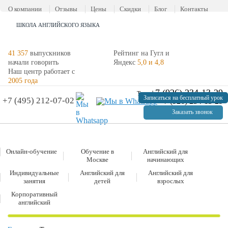
О компании
Отзывы
Цены
Скидки
Блог
Контакты
ШКОЛА АНГЛИЙСКОГО ЯЗЫКА
41 357
выпускников
Рейтинг на Гугл и
начали говорить
Яндекс
5,0 и 4,8
Наш центр работает с
2005 года
+7 (926) 234-13-29
Тел:
Записаться на бесплатный урок
+7 (495) 212-07-02
+7 (926) 234-13-29
Заказать звонок
Онлайн-обучение
Обучение в
Английский для
Москве
начинающих
Индивидуальные
Английский для
Английский для
занятия
детей
взрослых
Корпоративный
английский