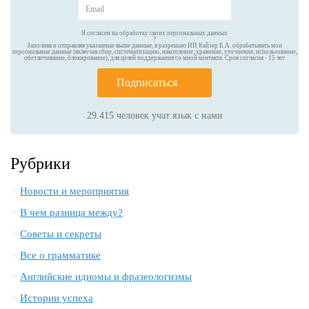
Я согласен на обработку своих персональных данных
?
Заполняя и отправляя указанные выше данные, я разрешаю ИП Кайзер Е.А. обрабатывать мои
персональные данные (включая сбор, систематизацию, накопление, хранение, уточнение, использование,
обезличивание, блокирование), для целей поддержания со мной контакта. Срок согласия - 15 лет
Подписаться
29.415
человек учат язык с нами
Рубрики
Новости и мероприятия
В чем разница между?
Советы и секреты
Все о грамматике
Английские идиомы и фразеологизмы
Истории успеха