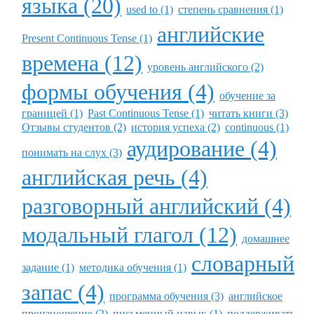
языка (20)
used to (1)
степень сравнения (1)
английские
Present Continuous Tense (1)
времена (12)
уровень английского (2)
формы обучения (4)
обучение за
границей (1)
Past Continuous Tense (1)
читать книги (3)
Отзывы студентов (2)
история успеха (2)
continuous (1)
аудирование (4)
понимать на слух (3)
английская речь (4)
разговорный английский (4)
модальный глагол (12)
домашнее
словарный
задание (1)
методика обучения (1)
запас (4)
программа обучения (3)
английское
произношение (2)
письменный навык (1)
поддерживать