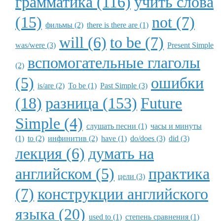
грамматика (116)
учить слова
(15)
not (7)
фильмы (2)
there is there are (1)
will (6)
to be (7)
was/were (3)
Present Simple
вспомогательные глаголы
(2)
(5)
ошибки
is/are (2)
To be (1)
Past Simple (3)
(18)
разница (153)
Future
Simple (4)
слушать песни (1)
часы и минуты
(1)
to (2)
инфинитив (2)
have (1)
do/does (3)
did (3)
лекция (6)
думать на
английском (5)
практика
цели (3)
(7)
конструкции английского
языка (20)
used to (1)
степень сравнения (1)