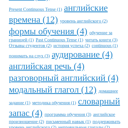
английские
Present Continuous Tense (1)
времена (12)
уровень английского (2)
формы обучения (4)
обучение за
границей (1)
Past Continuous Tense (1)
читать книги (3)
Отзывы студентов (2)
история успеха (2)
continuous (1)
аудирование (4)
понимать на слух (3)
английская речь (4)
разговорный английский (4)
модальный глагол (12)
домашнее
словарный
задание (1)
методика обучения (1)
запас (4)
программа обучения (3)
английское
произношение (2)
письменный навык (1)
поддерживать
уровень английского (2)
неправильные глаголы (2)