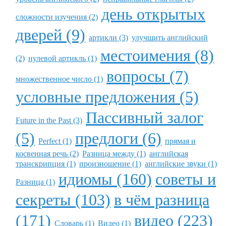
день открытых
сложности изучения (2)
дверей (9)
артикли (3)
улучшить английский
местоимения (8)
(2)
нулевой артикль (1)
вопросы (7)
множественное число (1)
условные предложения (5)
Пассивный залог
Future in the Past (3)
(5)
предлоги (6)
Perfect (1)
прямая и
косвенная речь (2)
Разница между (1)
английская
транскрипция (1)
произношение (1)
английские звуки (1)
идиомы (160)
советы и
Разница (1)
секреты (103)
в чём разница
(171)
видео (223)
Словарь (1)
Видео (1)