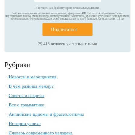
Я согласен на обработку своих персональных данных
?
Заполняя и отправляя указанные выше данные, я разрешаю ИП Кайзер Е.А. обрабатывать мои
персональные данные (включая сбор, систематизацию, накопление, хранение, уточнение, использование,
обезличивание, блокирование), для целей поддержания со мной контакта. Срок согласия - 15 лет
Подписаться
29.415
человек учат язык с нами
Рубрики
Новости и мероприятия
В чем разница между?
Советы и секреты
Все о грамматике
Английские идиомы и фразеологизмы
Истории успеха
Словарь современного человека