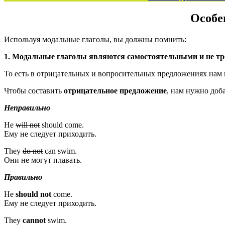
Особе
Используя модальные глаголы, вы должны помнить:
1. Модальные глаголы являются самостоятельными и не т
То есть в отрицательных и вопросительных предложениях нам не н
Чтобы составить
отрицательное предложение
, нам нужно доб
Неправильно
He
will not
should come.
Ему не следует приходить.
They
do not
can swim.
Они не могут плавать.
Правильно
He
should
not
come.
Ему не следует приходить.
They
cannot
swim.