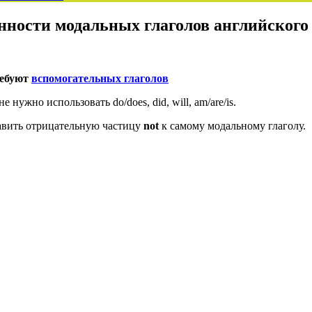
нности модальных глаголов английского
ребуют
вспомогательных глаголов
ужно использовать do/does, did, will, am/are/is.
авить отрицательную частицу
not
к самому модальному глаголу.