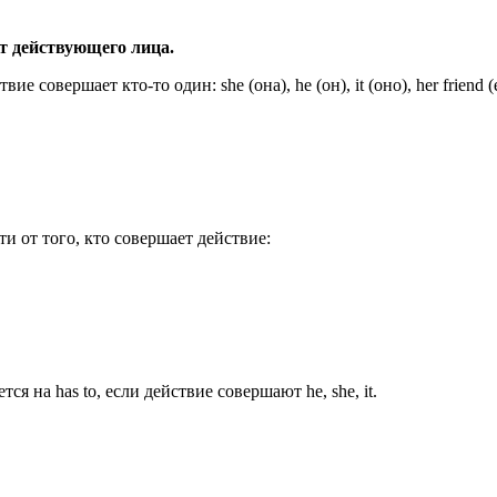
от действующего лица.
овершает кто-то один: she (она), he (он), it (оно), her friend (ее д
и от того, кто совершает действие:
ся на has to, если действие совершают he, she, it.