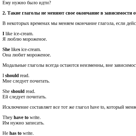
Ему нужно было идти?
2. Такие глаголы не меняют свое окончание в зависимости 
В некоторых временах мы меняем окончание глагола, если действие с
I
like ice-cream.
Я люблю мороженое.
She
like
s
ice-cream.
Она любит мороженое.
Модальные глаголы всегда остаются неизменны, вне зависимост
I
should
read.
Мне следует почитать.
She
should
read.
Ей следует почитать.
Исключение составляет все тот же глагол have to, который меняет
They
have to
write.
Им нужно записать.
He
has to
write.