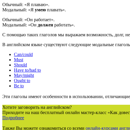
Обычный: «Я плаваю».
Модальный: «Я
умею
плавать».
Обычный: «Он работает».
Модальный: «Он
должен
работать».
С помощью таких глаголов мы выражаем возможность, долг, нео
В английском языке существуют следующие модальные глагол
Can/could
Must
Should
Have to/had to
May/might
Ought to
Be to
Эти глаголы имеют особенности в использовании, отличающие 
Хотите заговорить на английском?
Приходите на наш бесплатный онлайн мастер-класс «Как довес
Подробнее
Также Вы можете ознакомиться со всеми
онлайн-курсами англи