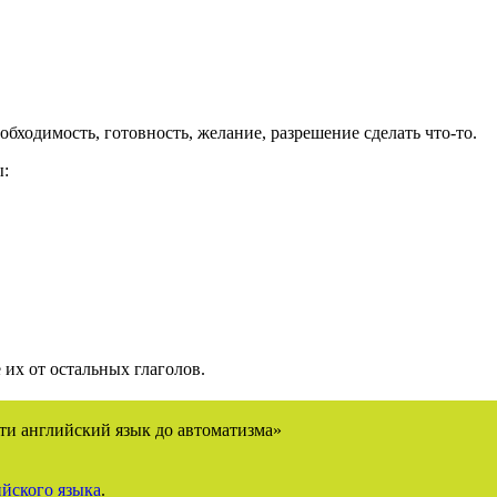
бходимость, готовность, желание, разрешение сделать что-то.
ы:
их от остальных глаголов.
ти английский язык до автоматизма»
йского языка
.