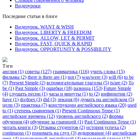
Словарь современного человека
Видеоуроки
Последние статьи в блоге
Видеоурок. WANT & WISH
Видеоурок. LIBERTY & FREEDOM
Видеоурок. ALLOW, LET & PERMIT
Видеоурок. FAST, QUICK & RAPID
Видеоурок. OPPORTUNITY & POSSIBILITY
Тэги
англия (1)
советы (127)
грамматика (116)
учить слова (15)
фильмы (2)
there is there are (1)
not (7)
was/were (3)
will (6)
to be
(7)
Present Simple (2)
вспомогательные глаголы (5)
is/are (2)
To
be (1)
Past Simple (3)
ошибки (18)
разница (153)
Future Simple
(4)
слушать песни (1)
часы и минуты (1)
to (2)
инфинитив (2)
have (1)
do/does (3)
did (3)
лекция (6)
думать на английском (5)
цели (3)
практика (7)
конструкции английского языка (20)
used
to (1)
степень сравнения (1)
Present Continuous Tense (1)
английские времена (12)
уровень английского (2)
формы
обучения (4)
обучение за границей (1)
Past Continuous Tense (1)
читать книги (3)
Отзывы студентов (2)
история успеха (2)
continuous (1)
понимать на слух (3)
аудирование (4)
английская
речь (4)
разговорный английский (4)
модальный глагол (12)