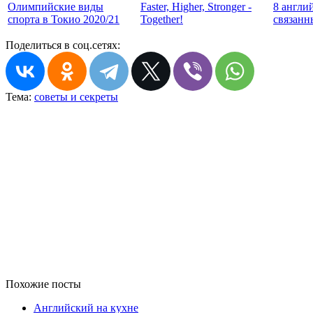
Олимпийские виды
Faster, Higher, Stronger -
8 англи
спорта в Токио 2020/21
Together!
связанн
Поделиться в соц.сетях:
Тема:
советы и секреты
Похожие посты
Английский на кухне