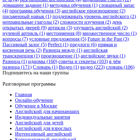
домашнее задание (1)
методика обучения (1)
словарный запас
(4)
программа обучения (3)
английское произношение (2)
письменный навык (1)
поддерживать уровень английского (2)
неправильные глаголы (2)
сложности изучения (2)
день
открытых дверей (9)
артикли (3)
улучшить английский (2)
нулевой артикль (1)
местоимения (8)
множественное число (1)
вопросы (7)
условные предложения (5)
Future in the Past (3)
Пассивный залог (5)
Perfect (1)
предлоги (6)
прямая и
косвенная речь (2)
Разница между (1)
английская
транскрипция (1)
произношение (1)
английские звуки (1)
Разница (1)
идиомы (160)
советы и секреты (103)
в чём
разница (171)
Словарь (1)
Видео (1)
видео (223)
словарь (106)
Подпишитесь на наши группы
Разговорные программы
Главная
Онлайн-обучение
Обучение в Москве
Английский для начинающих
Индивидуальные занятия
Английский для детей
Английский для взрослых
Интенсивный английский
Корпоративный английский