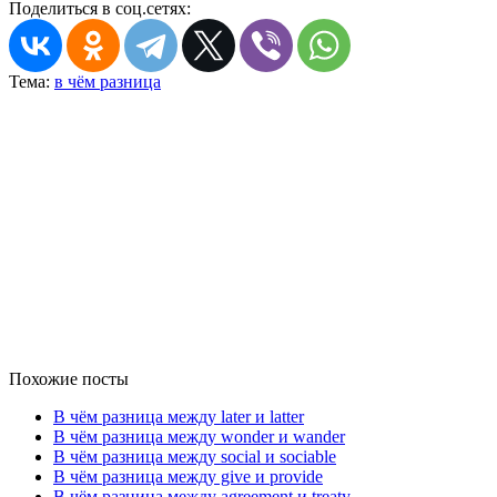
Поделиться в соц.сетях:
Тема:
в чём разница
Похожие посты
В чём разница между later и latter
В чём разница между wonder и wander
В чём разница между social и sociable
В чём разница между give и provide
В чём разница между agreement и treaty