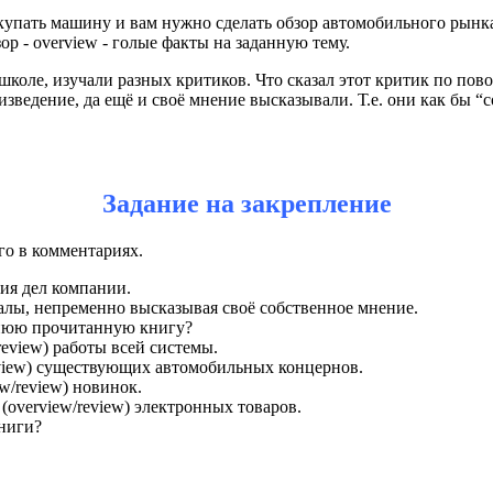
упать машину и вам нужно сделать обзор автомобильного рынка. 
ор - overview - голые факты на заданную тему.
школе, изучали разных критиков. Что сказал этот критик по пово
изведение, да ещё и своё мнение высказывали. Т.е. они как бы 
Задание на закрепление
го в комментариях.
ния дел компании.
алы,
непременно высказывая своё собственное мнение.
днюю прочитанную книгу?
eview) работы всей системы.
eview) существующих автомобильных концернов.
w/review) новинок.
(overview/review) электронных товаров.
 книги?