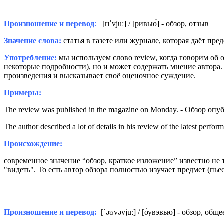
Произношение и перевод
:
[
rɪˈvjuː
] / [ривь
ю́
] - обзор, отзыв
Значение слова:
статья в газете или журнале, которая даёт пред
Употребление:
мы используем слово review, когда говорим об
некоторые подробности), но и может содержать мнение автора
произведения и высказывает своё оценочное суждение.
Примеры:
The review was published in the magazine on Monday. - Обзор оп
The author described a lot of details in his review of the latest 
Происхождение:
современное значение “обзор, краткое изложение” известно не 
"видеть".
То есть автор обзора полностью изучает предмет (пье
Произношение
и перевод:
[
ˈəʊvəvjuː] / [о́увэвью] - обзор, об