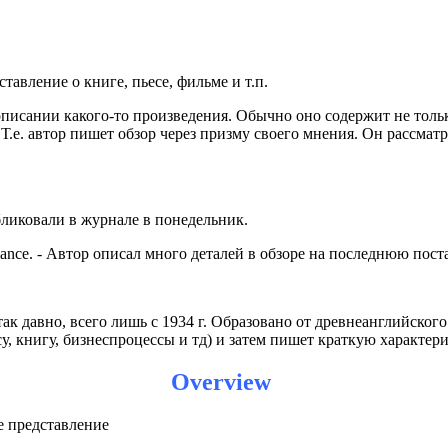
ставление о книге, пьесе, фильме и т.п.
 описании какого-то произведения. Обычно оно содержит не тол
.
Т.е. автор пишет обзор через призму своего мнения. Он рассмат
убликовали в журнале в понедельник.
performance. - Автор описал много деталей в обзоре на последнюю пост
так давно, всего лишь с 1934 г. Образовано от древнеанглийског
су, книгу, бизнеспроцессы и тд) и затем пишет краткую характери
Overview
щее представление