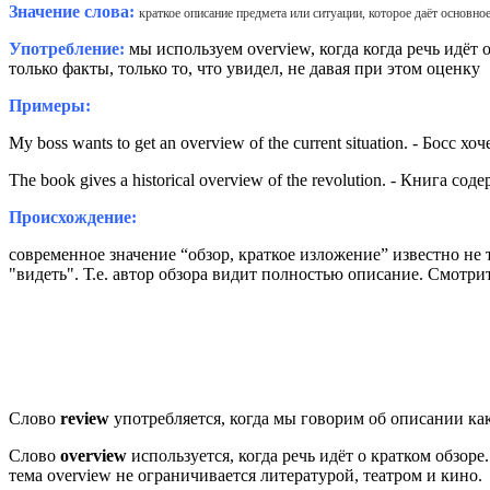
Значение слова:
краткое описание предмета или ситуации, которое даёт основное
Употребление:
мы
используем overview, когда когда речь идёт
только факты, только то, что увидел, не давая при этом оценку
Примеры:
My boss wants to get an overview of the current situation. - Босс
The book gives a historical overview of the revolution
.
- Книга соде
Происхождение:
современное значение “обзор, краткое изложение” известно не т
"видеть".
Т.е. автор обзора видит полностью описание. Смотри
Слово
review
употребляется, когда мы говорим об
описании ка
Слово
overview
используется, когда речь идёт о кратком обзоре
тема overview не ограничивает
ся литературой, театром и кино
.