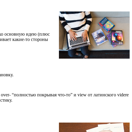
ько основную идею (плюс
ривает какие-то стороны
ановку.
о
over
- “полностью покрывая что-то” и
view
от латинского
videre
стику.