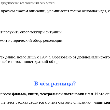
 представление, без объяснения всех деталей
 о кратком сжатом описании, упоминается только основная идея, с
 хочет получить обзор текущей ситуации
.
ржит исторический обзор революции.
ак давно, всего лишь с 1934 г.
Образовано от древнеанглийског
т всё и потом пишет краткий обзор.
В чём разница?
кого-то
фильма
, книги, театральной постановки
и т.п. И это о
. Т.е. весь рассказ сводится к очень сжатому описанию -
лишь
кра