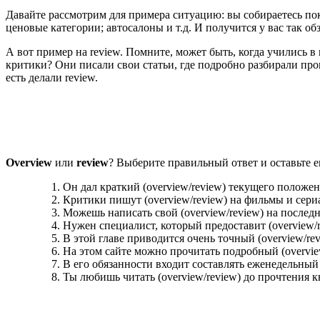
Давайте рассмотрим для примера ситуацию: вы собираетесь пок
ценовые категории; автосалоны и т.д. И получится у вас так обз
А вот пример на review. Помните, может быть, когда учились в 
критики? Они писали свои статьи, где подробно разбирали про
есть делали review
.
Overview
или
review
?
Выберите правильный ответ и оставьте е
Он дал краткий (overview/review) текущего положе
Критики пишут (overview/review) на фильмы и сери
Можешь написать свой (overview/review) на после
Нужен специалист, который предоставит (overview/r
В этой главе приводится очень точный (overview/r
На этом сайте можно прочитать подробный (overvie
В его обязанности входит составлять еженедельный 
Ты любишь читать (overview/review) до прочтения