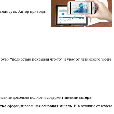
амая суть.
Автор приводит
о
over
- “полностью покрывая что-то” и
view
от латинского
videre
писание довольно полное и содержит
мнение автора
.
тко
сформулированная
основная мысль
. И в отличие от review