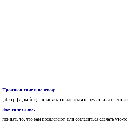
Произношение и перевод:
[
əkˈsept
] / [эк
сэ́пт
] – принять, согласиться (с чем-то или на что-т
Значение слова:
принять то, что вам предлагают, или согласиться сделать что-то