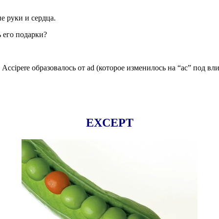
ие руки и сердца.
ь его подарки?
.
Accipere
образовалось от
ad
(которое изменилось на “ac” под вл
EXCEPT