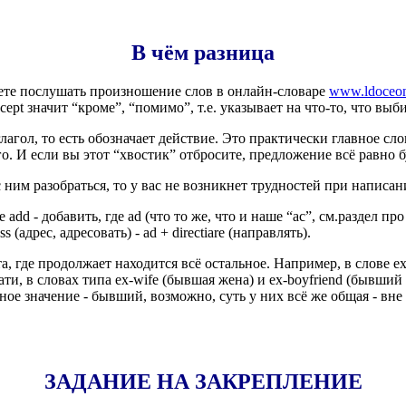
В чём разница
ете послушать произношение слов в онлайн-словаре
www.ldoceon
xcept значит “кроме”, “помимо”, т.е. указывает на что-то, что
выби
лагол, то есть обозначает действие. Это практически главное сл
 И если вы этот “хвостик” отбросите, предложение всё равно бу
ним разобраться, то у вас не возникнет трудностей при написан
 add - добавить, где ad (что то же, что и наше “ac”, см.раздел 
s (адрес, адресовать) - ad +
directiare
(направлять).
та, где продолжает находится всё остальное. Например, в слове exp
тати, в словах типа ex-wife (бывшая жена) и ex-boyfriend (бывши
ое значение - бывший, возможно, суть у них всё же общая - вне че
ЗАДАНИЕ НА ЗАКРЕПЛЕНИЕ