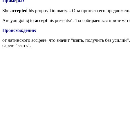
Примеры:
She
accepted
his
proposal
to marry. - Она приняла его предложен
Are you going to
accept
his presents? - Ты собираешься принимат
Происхождение:
от латинского
accipere
, что значит “взять, получить без усилий”
capere
"взять".