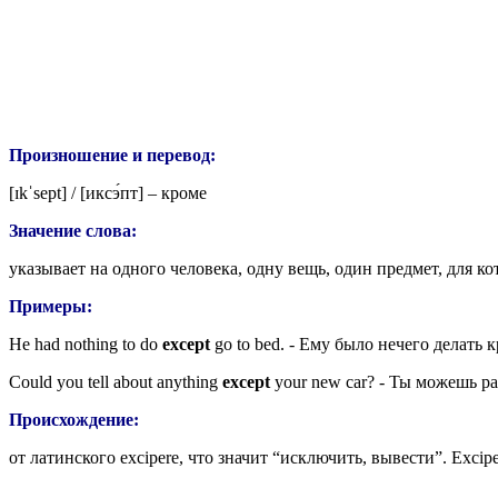
Произношение и перевод:
[ɪkˈsept]
/ [икс
э́пт
] – кроме
Значение слова:
указывает на одного человека, одну вещь, один предмет, для 
Примеры:
He had nothing to do
except
go to bed. - Ему было нечего делать 
Could you tell about anything
except
your new car? - Ты можешь р
Происхождение:
от латинского
excipere,
что значит “исключить, вывести”.
Excip