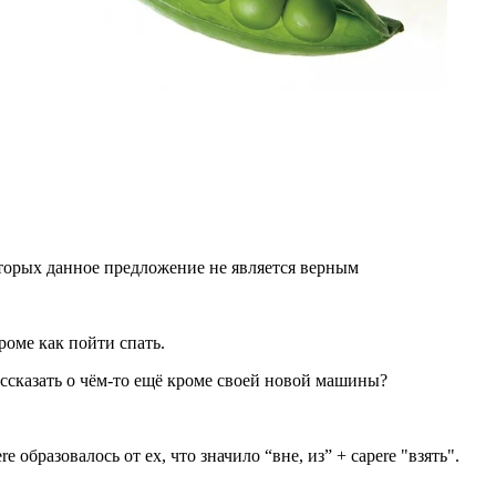
которых данное предложение не является верным
кроме как пойти спать.
ассказать о чём-то ещё кроме своей новой машины?
ere
образовалось от
ex
, что значило “вне, из” +
capere
"взять".