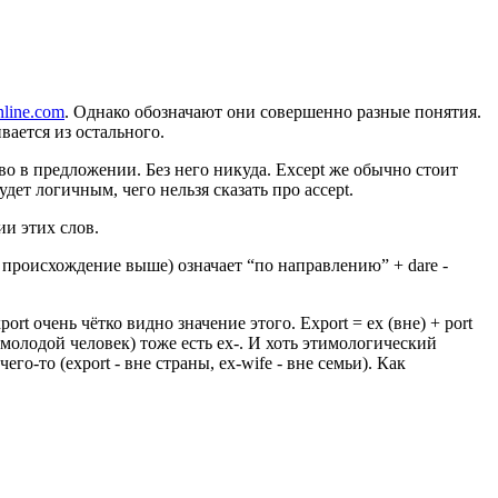
line.com
. Однако обозначают они совершенно разные понятия.
вается из остального.
ово в предложении. Без него никуда. Except же обычно стоит
дет логичным, чего нельзя сказать про accept.
ии этих слов.
про происхождение выше) означает “по направлению” + dare -
ort очень чётко видно значение этого. Export = ex (вне) + port
й молодой человек) тоже есть ex-. И хоть этимологический
го-то (export - вне страны, ex-wife - вне семьи). Как