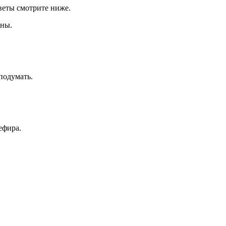
тветы смотрите ниже.
ины.
подумать.
ефира.