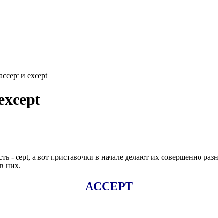
ccept и except
except
сть - cept, а вот приставочки в начале делают их совершенно раз
 в них.
ACCEPT