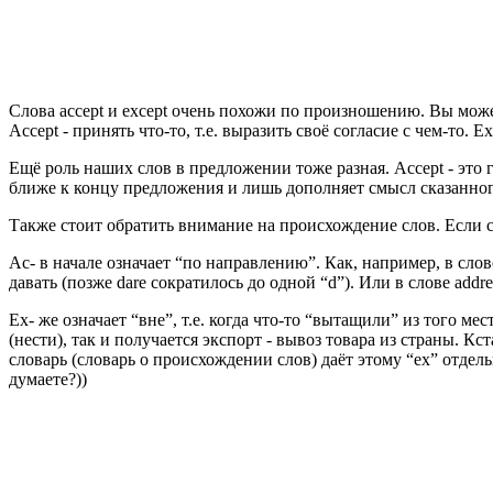
Слова accept и except очень похожи по произношению. Вы мож
Accept - принять что-то, т.е. выразить своё согласие с чем-то. E
Ещё роль наших слов в предложении тоже разная. Accept - это г
ближе к концу предложения и лишь дополняет смысл сказанного.
Также стоит обратить внимание на происхождение слов. Если с 
Ac- в начале означает “по направлению”. Как, например, в слове
давать (позже dare сократилось до одной “d”). Или в слове addres
Ex- же означает “вне”, т.е. когда что-то “вытащили” из того мес
(нести), так и получается экспорт - вывоз товара из страны. Кс
словарь (словарь о происхождении слов) даёт этому “ex” отдельн
думаете?))