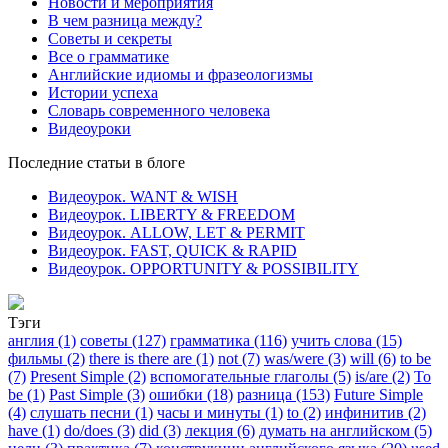
Новости и мероприятия
В чем разница между?
Советы и секреты
Все о грамматике
Английские идиомы и фразеологизмы
Истории успеха
Словарь современного человека
Видеоуроки
Последние статьи в блоге
Видеоурок. WANT & WISH
Видеоурок. LIBERTY & FREEDOM
Видеоурок. ALLOW, LET & PERMIT
Видеоурок. FAST, QUICK & RAPID
Видеоурок. OPPORTUNITY & POSSIBILITY
Тэги
англия (1)
советы (127)
грамматика (116)
учить слова (15)
фильмы (2)
there is there are (1)
not (7)
was/were (3)
will (6)
to be
(7)
Present Simple (2)
вспомогательные глаголы (5)
is/are (2)
To
be (1)
Past Simple (3)
ошибки (18)
разница (153)
Future Simple
(4)
слушать песни (1)
часы и минуты (1)
to (2)
инфинитив (2)
have (1)
do/does (3)
did (3)
лекция (6)
думать на английском (5)