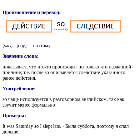
Произношение и перевод:
[
səʊ
] - [с
о́
у] – поэтому
Значение слова:
показывает, что что-то происходит по только что названной
причине; т.е. после so описывается следствие указанного
ранее действия.
Употребление:
so чаще используется в разговорном английском, так как
звучит менее формально
Примеры:
It was Saturday
so
I slept late. - Была суббота, поэтому я спал
дольше.