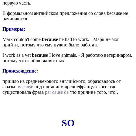
первую часть.
В формальном английском предложения со слова because не
начинаются.
Примеры:
Mark couldn't come
because
he had to work. - Марк не мог
прийти, потому что ему нужно было работать.
I work as a vet
because
I love animals. - Я работаю ветеринаром,
потому что люблю животных.
Происхождение:
пришло из средневекового английского, образовалось от
фразы
by cause
под влиянием древнефранцузского, где
существовала фраза
par cause de
‘по причине того, что’.
SO