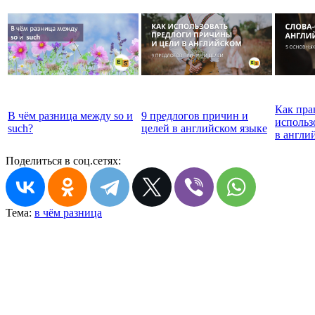
Как пра
В чём разница между so и
9 предлогов причин и
использ
such?
целей в английском языке
в англи
Поделиться в соц.сетях:
Тема:
в чём разница