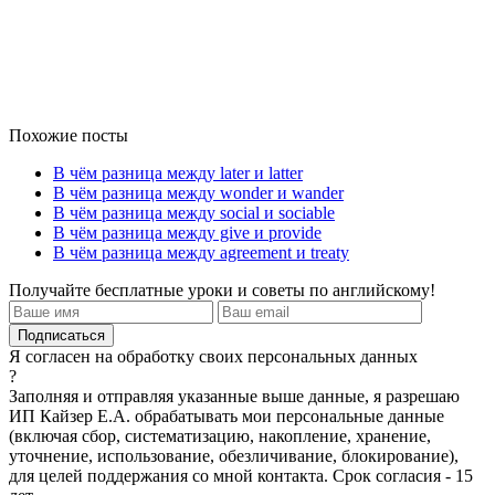
Похожие посты
В чём разница между later и latter
В чём разница между wonder и wander
В чём разница между social и sociable
В чём разница между give и provide
В чём разница между agreement и treaty
Получайте бесплатные уроки и советы по английскому!
Я согласен на обработку своих персональных данных
?
Заполняя и отправляя указанные выше данные, я разрешаю
ИП Кайзер Е.А. обрабатывать мои персональные данные
(включая сбор, систематизацию, накопление, хранение,
уточнение, использование, обезличивание, блокирование),
для целей поддержания со мной контакта. Срок согласия - 15