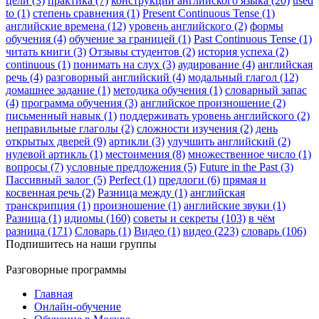
цели (3)
практика (7)
конструкции английского языка (20)
used
to (1)
степень сравнения (1)
Present Continuous Tense (1)
английские времена (12)
уровень английского (2)
формы
обучения (4)
обучение за границей (1)
Past Continuous Tense (1)
читать книги (3)
Отзывы студентов (2)
история успеха (2)
continuous (1)
понимать на слух (3)
аудирование (4)
английская
речь (4)
разговорный английский (4)
модальный глагол (12)
домашнее задание (1)
методика обучения (1)
словарный запас
(4)
программа обучения (3)
английское произношение (2)
письменный навык (1)
поддерживать уровень английского (2)
неправильные глаголы (2)
сложности изучения (2)
день
открытых дверей (9)
артикли (3)
улучшить английский (2)
нулевой артикль (1)
местоимения (8)
множественное число (1)
вопросы (7)
условные предложения (5)
Future in the Past (3)
Пассивный залог (5)
Perfect (1)
предлоги (6)
прямая и
косвенная речь (2)
Разница между (1)
английская
транскрипция (1)
произношение (1)
английские звуки (1)
Разница (1)
идиомы (160)
советы и секреты (103)
в чём
разница (171)
Словарь (1)
Видео (1)
видео (223)
словарь (106)
Подпишитесь на наши группы
Разговорные программы
Главная
Онлайн-обучение