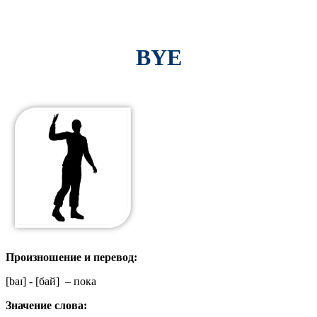
BYE
Произношение и перевод:
[
baɪ
] - [бай] – пока
Значение слова: