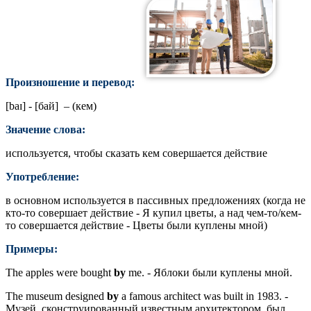
Произношение и перевод:
[
baɪ
] - [бай] – (кем)
Значение слова:
используется, чтобы сказать кем совершается действие
Употребление:
в основном используется в пассивных предложениях (когда не
кто-то совершает действие - Я купил цветы, а над чем-то/кем-
то совершается действие - Цветы были куплены мной)
Примеры:
The apples were
bought
by
me. - Яблоки были куплены мной.
The museum designed
by
a famous architect was built in 1983. -
Музей, сконструированный известным архитектором, был