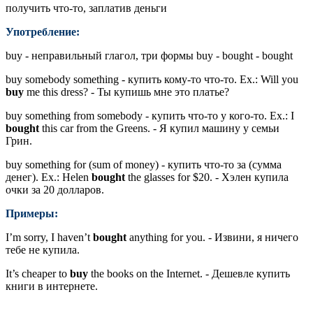
получить что-то, заплатив деньги
Употребление:
buy - неправильный глагол, три формы buy - bought - bought
buy somebody something - купить кому-то что-то. Ex.: Will you
buy
me this dress? - Ты купишь мне это платье?
buy something from somebody - купить что-то у кого-то. Ex.: I
bought
this car from the Greens. - Я купил машину у семьи
Грин.
buy something for (sum of money) - купить что-то за (сумма
денег). Ex.: Helen
bought
the glasses for $20. - Хэлен купила
очки за 20 долларов.
Примеры:
I’m sorry, I haven’t
bought
anything for you. - Извини, я ничего
тебе не купила.
It’s cheaper to
buy
the books on the Internet. - Дешевле купить
книги в интернете.