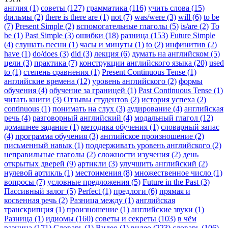
англия (1)
советы (127)
грамматика (116)
учить слова (15)
фильмы (2)
there is there are (1)
not (7)
was/were (3)
will (6)
to be
(7)
Present Simple (2)
вспомогательные глаголы (5)
is/are (2)
To
be (1)
Past Simple (3)
ошибки (18)
разница (153)
Future Simple
(4)
слушать песни (1)
часы и минуты (1)
to (2)
инфинитив (2)
have (1)
do/does (3)
did (3)
лекция (6)
думать на английском (5)
цели (3)
практика (7)
конструкции английского языка (20)
used
to (1)
степень сравнения (1)
Present Continuous Tense (1)
английские времена (12)
уровень английского (2)
формы
обучения (4)
обучение за границей (1)
Past Continuous Tense (1)
читать книги (3)
Отзывы студентов (2)
история успеха (2)
continuous (1)
понимать на слух (3)
аудирование (4)
английская
речь (4)
разговорный английский (4)
модальный глагол (12)
домашнее задание (1)
методика обучения (1)
словарный запас
(4)
программа обучения (3)
английское произношение (2)
письменный навык (1)
поддерживать уровень английского (2)
неправильные глаголы (2)
сложности изучения (2)
день
открытых дверей (9)
артикли (3)
улучшить английский (2)
нулевой артикль (1)
местоимения (8)
множественное число (1)
вопросы (7)
условные предложения (5)
Future in the Past (3)
Пассивный залог (5)
Perfect (1)
предлоги (6)
прямая и
косвенная речь (2)
Разница между (1)
английская
транскрипция (1)
произношение (1)
английские звуки (1)
Разница (1)
идиомы (160)
советы и секреты (103)
в чём
разница (171)
Словарь (1)
Видео (1)
видео (223)
словарь (106)