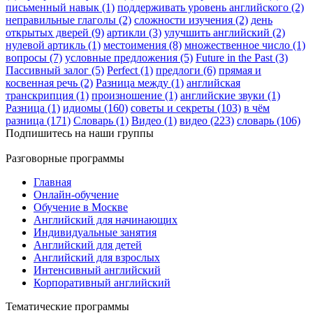
письменный навык (1)
поддерживать уровень английского (2)
неправильные глаголы (2)
сложности изучения (2)
день
открытых дверей (9)
артикли (3)
улучшить английский (2)
нулевой артикль (1)
местоимения (8)
множественное число (1)
вопросы (7)
условные предложения (5)
Future in the Past (3)
Пассивный залог (5)
Perfect (1)
предлоги (6)
прямая и
косвенная речь (2)
Разница между (1)
английская
транскрипция (1)
произношение (1)
английские звуки (1)
Разница (1)
идиомы (160)
советы и секреты (103)
в чём
разница (171)
Словарь (1)
Видео (1)
видео (223)
словарь (106)
Подпишитесь на наши группы
Разговорные программы
Главная
Онлайн-обучение
Обучение в Москве
Английский для начинающих
Индивидуальные занятия
Английский для детей
Английский для взрослых
Интенсивный английский
Корпоративный английский
Тематические программы