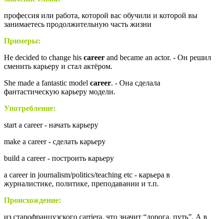
профессия или работа, которой вас обучили и которой вы
занимаетесь продолжительную часть жизни
Примеры:
He decided to change his
career
and became an actor. - Он решил
сменить карьеру и стал актёром.
She made a fantastic model
career
. - Она сделала
фантастическую карьеру модели.
Употребление:
start a career - начать карьеру
make a career - сделать карьеру
build a career - построить карьеру
a career in journalism/politics/teaching etc - карьера в
журналистике, политике, преподавании и т.п.
Происхождение:
из старофранцузского
carriera, что значит “дорога, путь”. А в