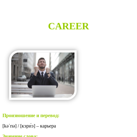
CAREER
Произношение и перевод:
[
kəˈrɪə
] / [кэр
и́
э] – карьера
Значение слова: