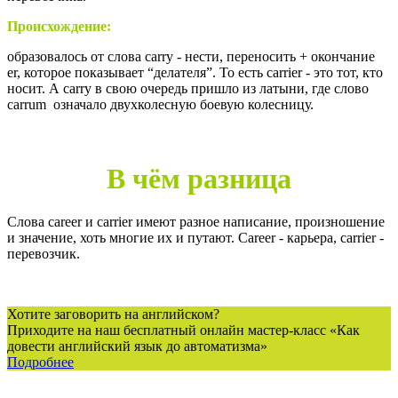
Происхождение:
образовалось от слова carry - нести, переносить + окончание
er, которое показывает “делателя”. То есть carrier - это тот, кто
носит. А carry в свою очередь пришло из латыни, где слово
carrum
означало двухколесную боевую колесницу.
В чём разница
Слова career и carrier имеют разное написание, произношение
и значение, хоть многие их и путают. Career - карьера, carrier -
перевозчик.
Хотите заговорить на английском?
Приходите на наш бесплатный онлайн мастер-класс «Как
довести английский язык до автоматизма»
Подробнее