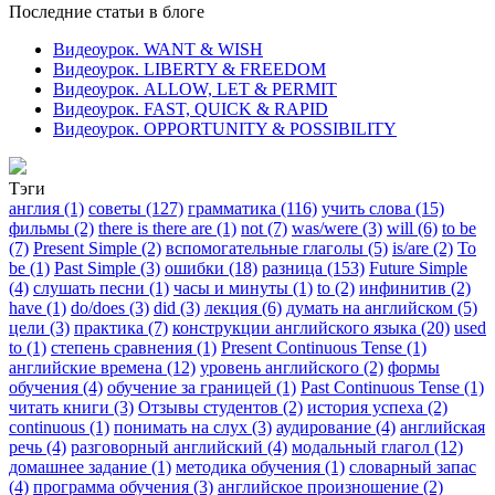
Последние статьи в блоге
Видеоурок. WANT & WISH
Видеоурок. LIBERTY & FREEDOM
Видеоурок. ALLOW, LET & PERMIT
Видеоурок. FAST, QUICK & RAPID
Видеоурок. OPPORTUNITY & POSSIBILITY
Тэги
англия (1)
советы (127)
грамматика (116)
учить слова (15)
фильмы (2)
there is there are (1)
not (7)
was/were (3)
will (6)
to be
(7)
Present Simple (2)
вспомогательные глаголы (5)
is/are (2)
To
be (1)
Past Simple (3)
ошибки (18)
разница (153)
Future Simple
(4)
слушать песни (1)
часы и минуты (1)
to (2)
инфинитив (2)
have (1)
do/does (3)
did (3)
лекция (6)
думать на английском (5)
цели (3)
практика (7)
конструкции английского языка (20)
used
to (1)
степень сравнения (1)
Present Continuous Tense (1)
английские времена (12)
уровень английского (2)
формы
обучения (4)
обучение за границей (1)
Past Continuous Tense (1)
читать книги (3)
Отзывы студентов (2)
история успеха (2)
continuous (1)
понимать на слух (3)
аудирование (4)
английская
речь (4)
разговорный английский (4)
модальный глагол (12)
домашнее задание (1)
методика обучения (1)
словарный запас
(4)
программа обучения (3)
английское произношение (2)