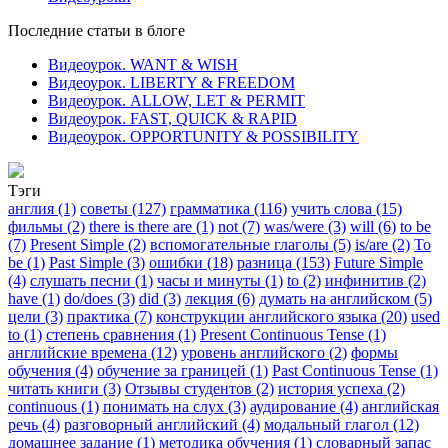
Последние статьи в блоге
Видеоурок. WANT & WISH
Видеоурок. LIBERTY & FREEDOM
Видеоурок. ALLOW, LET & PERMIT
Видеоурок. FAST, QUICK & RAPID
Видеоурок. OPPORTUNITY & POSSIBILITY
Тэги
англия (1)
советы (127)
грамматика (116)
учить слова (15)
фильмы (2)
there is there are (1)
not (7)
was/were (3)
will (6)
to be
(7)
Present Simple (2)
вспомогательные глаголы (5)
is/are (2)
To
be (1)
Past Simple (3)
ошибки (18)
разница (153)
Future Simple
(4)
слушать песни (1)
часы и минуты (1)
to (2)
инфинитив (2)
have (1)
do/does (3)
did (3)
лекция (6)
думать на английском (5)
цели (3)
практика (7)
конструкции английского языка (20)
used
to (1)
степень сравнения (1)
Present Continuous Tense (1)
английские времена (12)
уровень английского (2)
формы
обучения (4)
обучение за границей (1)
Past Continuous Tense (1)
читать книги (3)
Отзывы студентов (2)
история успеха (2)
continuous (1)
понимать на слух (3)
аудирование (4)
английская
речь (4)
разговорный английский (4)
модальный глагол (12)
домашнее задание (1)
методика обучения (1)
словарный запас