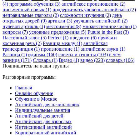
(4)
программа обучения (3)
английское произношение (2)
письменный навык (1)
поддерживать уровень английского (2)
неправильные глаголы (2)
сложности изучения (2)
день
открытых дверей (9)
артикли (3)
улучшить английский (2)
нулевой артикль (1)
местоимения (8)
множественное число (1)
вопросы (7)
условные предложения (5)
Future in the Past (3)
Пассивный залог (5)
Perfect (1)
предлоги (6)
прямая и
косвенная речь (2)
Разница между (1)
английская
транскрипция (1)
произношение (1)
английские звуки (1)
Разница (1)
идиомы (160)
советы и секреты (103)
в чём
разница (171)
Словарь (1)
Видео (1)
видео (223)
словарь (106)
Подпишитесь на наши группы
Разговорные программы
Главная
Онлайн-обучение
Обучение в Москве
Английский для начинающих
Индивидуальные занятия
Английский для детей
Английский для взрослых
Интенсивный английский
Корпоративный английский