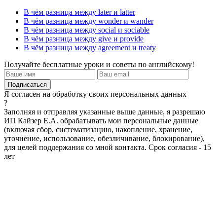
В чём разница между later и latter
В чём разница между wonder и wander
В чём разница между social и sociable
В чём разница между give и provide
В чём разница между agreement и treaty
Получайте бесплатные уроки и советы по английскому!
Я согласен на обработку своих персональных данных
?
Заполняя и отправляя указанные выше данные, я разрешаю
ИП Кайзер Е.А. обрабатывать мои персональные данные
(включая сбор, систематизацию, накопление, хранение,
уточнение, использование, обезличивание, блокирование),
для целей поддержания со мной контакта. Срок согласия - 15
лет