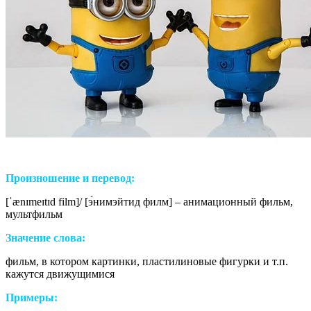
Произношение и перевод:
[
ˈænɪmeɪtɪd film
]
/ [
э́
нимэйтид филм] – анимационный фильм,
мультфильм
Значение слова:
фильм, в котором картинки, пластилиновые фигурки и т.п.
кажутся движущимися
Примеры: