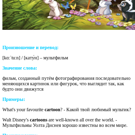
Произношение и перевод:
[
kɑːˈtuːn
] / [кат
у́н
] – мультфильм
Значение слова:
фильм, созданный путём фотографирования последовательно
меняющихся картинок или фигурок, что выглядит так, как
будто они движутся
Примеры:
What's your favourite
cartoon
? - Какой твой любимый мультик?
Walt Disney's
cartoons
are well-known all over the world. -
Мультфильмы Уолта Диснея хорошо известны во всем мире.