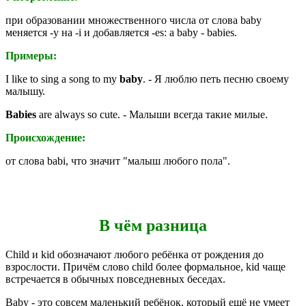
при образовании множественного числа от слова baby
меняется -y на -i и добавляется -es: a baby - babies.
Примеры:
I like to sing a song to my
baby
. - Я люблю петь песню своему
малышу.
Babies
are always so cute. - Малыши всегда такие милые.
Происхождение:
от слова
babi
,
что значит "малыш любого пола".
В чём разница
Child и kid обозначают любого ребёнка от рождения до
взрослости. Причём слово child более формальное, kid чаще
встречается в обычных повседневных беседах.
Baby - это совсем маленький ребёнок, который ещё не умеет