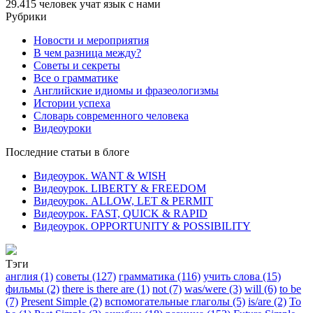
29.415
человек учат язык с нами
Рубрики
Новости и мероприятия
В чем разница между?
Советы и секреты
Все о грамматике
Английские идиомы и фразеологизмы
Истории успеха
Словарь современного человека
Видеоуроки
Последние статьи в блоге
Видеоурок. WANT & WISH
Видеоурок. LIBERTY & FREEDOM
Видеоурок. ALLOW, LET & PERMIT
Видеоурок. FAST, QUICK & RAPID
Видеоурок. OPPORTUNITY & POSSIBILITY
Тэги
англия (1)
советы (127)
грамматика (116)
учить слова (15)
фильмы (2)
there is there are (1)
not (7)
was/were (3)
will (6)
to be
(7)
Present Simple (2)
вспомогательные глаголы (5)
is/are (2)
To