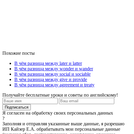
Похожие посты
В чём разница между later и latter
В чём разница между wonder и wander
В чём разница между social и sociable
В чём разница между give и provide
В чём разница между agreement и treaty
Получайте бесплатные уроки и советы по английскому!
Я согласен на обработку своих персональных данных
?
Заполняя и отправляя указанные выше данные, я разрешаю
ИП Кайзер Е.А. обрабатывать мои персональные данные