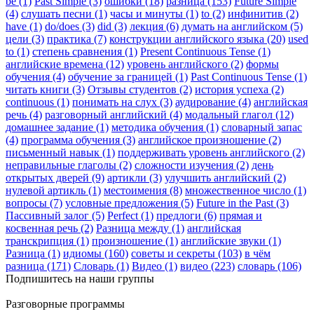
be (1)
Past Simple (3)
ошибки (18)
разница (153)
Future Simple
(4)
слушать песни (1)
часы и минуты (1)
to (2)
инфинитив (2)
have (1)
do/does (3)
did (3)
лекция (6)
думать на английском (5)
цели (3)
практика (7)
конструкции английского языка (20)
used
to (1)
степень сравнения (1)
Present Continuous Tense (1)
английские времена (12)
уровень английского (2)
формы
обучения (4)
обучение за границей (1)
Past Continuous Tense (1)
читать книги (3)
Отзывы студентов (2)
история успеха (2)
continuous (1)
понимать на слух (3)
аудирование (4)
английская
речь (4)
разговорный английский (4)
модальный глагол (12)
домашнее задание (1)
методика обучения (1)
словарный запас
(4)
программа обучения (3)
английское произношение (2)
письменный навык (1)
поддерживать уровень английского (2)
неправильные глаголы (2)
сложности изучения (2)
день
открытых дверей (9)
артикли (3)
улучшить английский (2)
нулевой артикль (1)
местоимения (8)
множественное число (1)
вопросы (7)
условные предложения (5)
Future in the Past (3)
Пассивный залог (5)
Perfect (1)
предлоги (6)
прямая и
косвенная речь (2)
Разница между (1)
английская
транскрипция (1)
произношение (1)
английские звуки (1)
Разница (1)
идиомы (160)
советы и секреты (103)
в чём
разница (171)
Словарь (1)
Видео (1)
видео (223)
словарь (106)
Подпишитесь на наши группы
Разговорные программы