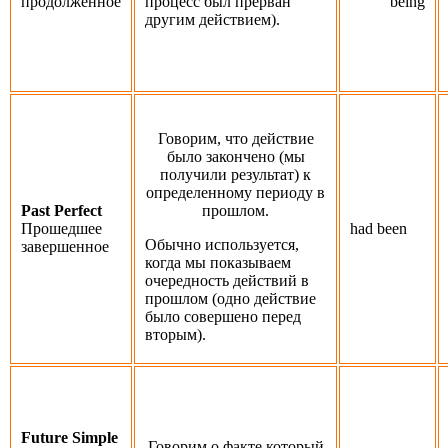
продолженное
процесс был прерван
being
другим действием).
Говорим, что действие
было закончено (мы
получили результат) к
определенному периоду в
Past Perfect
прошлом.
Прошедшее
had been
Обычно используется,
завершенное
когда мы показываем
очередность действий в
прошлом (одно действие
было совершено перед
вторым).
Future Simple
Говорим о факте который