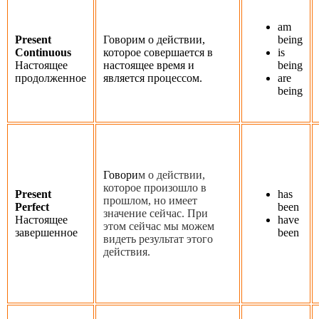
am
Present
Говорим о действии,
being
Continuous
которое совершается в
is
Настоящее
настоящее время и
being
продолженное
является процессом.
are
being
Говори
м о действии,
которое произошло в
Present
has
прошлом, но имеет
Perfect
been
значение сейчас. При
Настоящее
have
этом сейчас мы можем
завершенное
been
видеть результат этого
действия.