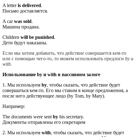
A letter
is delivered
.
Письмо доставляется.
A car
was sold
.
Машина продана.
Children
will be punished
.
Дети будут наказаны.
Если мы хотим добавить, что действие совершается кем-то
или с помощью чего-то, то можем использовать предлоги
by и
with
.
Использование
by
и
with
в пассивном залоге
1. Мы используем
by
, чтобы сказать, что действие будет
совершаться кем-то. Его мы ставим в конце предложения, а
после него действующее лицо (by Tom, by Mary).
Например:
The documents were sent
by
his secretary.
Документы отправлены его секретарем
2. Мы используем
with
, чтобы сказать, что действие будет