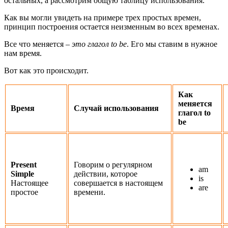
остальных, а рассмотрим общую таблицу использования.
Как вы могли увидеть на примере трех простых времен,
принцип построения остается неизменным во всех временах.
Все что меняется –
это глагол to be
. Его мы ставим в нужное
нам время.
Вот как это происходит.
Как
меняется
Время
Случай использования
глагол to
be
Present
Говорим о регулярном
am
Simple
действии, которое
is
Настоящее
совершается в настоящем
are
простое
времени.