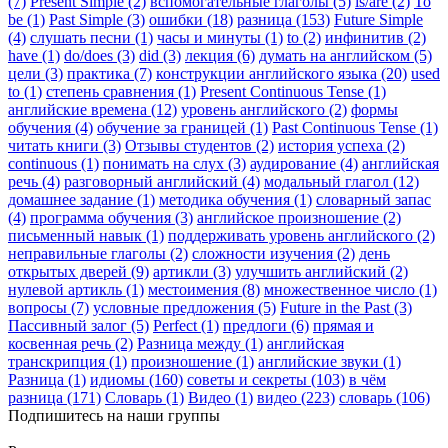
(7)
Present Simple (2)
вспомогательные глаголы (5)
is/are (2)
To
be (1)
Past Simple (3)
ошибки (18)
разница (153)
Future Simple
(4)
слушать песни (1)
часы и минуты (1)
to (2)
инфинитив (2)
have (1)
do/does (3)
did (3)
лекция (6)
думать на английском (5)
цели (3)
практика (7)
конструкции английского языка (20)
used
to (1)
степень сравнения (1)
Present Continuous Tense (1)
английские времена (12)
уровень английского (2)
формы
обучения (4)
обучение за границей (1)
Past Continuous Tense (1)
читать книги (3)
Отзывы студентов (2)
история успеха (2)
continuous (1)
понимать на слух (3)
аудирование (4)
английская
речь (4)
разговорный английский (4)
модальный глагол (12)
домашнее задание (1)
методика обучения (1)
словарный запас
(4)
программа обучения (3)
английское произношение (2)
письменный навык (1)
поддерживать уровень английского (2)
неправильные глаголы (2)
сложности изучения (2)
день
открытых дверей (9)
артикли (3)
улучшить английский (2)
нулевой артикль (1)
местоимения (8)
множественное число (1)
вопросы (7)
условные предложения (5)
Future in the Past (3)
Пассивный залог (5)
Perfect (1)
предлоги (6)
прямая и
косвенная речь (2)
Разница между (1)
английская
транскрипция (1)
произношение (1)
английские звуки (1)
Разница (1)
идиомы (160)
советы и секреты (103)
в чём
разница (171)
Словарь (1)
Видео (1)
видео (223)
словарь (106)
Подпишитесь на наши группы