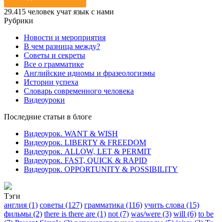
29.415
человек учат язык с нами
Рубрики
Новости и мероприятия
В чем разница между?
Советы и секреты
Все о грамматике
Английские идиомы и фразеологизмы
Истории успеха
Словарь современного человека
Видеоуроки
Последние статьи в блоге
Видеоурок. WANT & WISH
Видеоурок. LIBERTY & FREEDOM
Видеоурок. ALLOW, LET & PERMIT
Видеоурок. FAST, QUICK & RAPID
Видеоурок. OPPORTUNITY & POSSIBILITY
Тэги
англия (1)
советы (127)
грамматика (116)
учить слова (15)
фильмы (2)
there is there are (1)
not (7)
was/were (3)
will (6)
to be