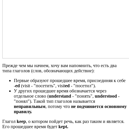
Прежде чем мы начнем, хочу вам напомнить, что есть два
типа глаголов (слов, обозначающих действие):
Первые образуют прошедшее время, присоединяя к себе
-
ed
(visit - "посетить", visit
ed
- "посетил").
У других прошедшее время обозначается через
отдельное слово (
understand
- "понять",
understood
-
"понял"). Такой тип глаголов называется
неправильным
, потому что
не подчиняется основному
правилу.
Глагол
keep
, о котором пойдет речь, как раз таким и является.
Его прошедшее время будет
kept.