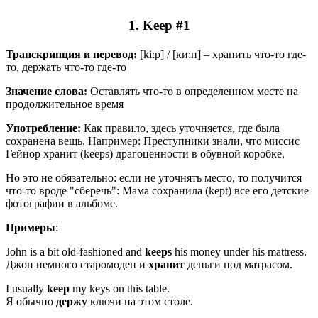
1. Keep #1
Транскрипция и перевод:
[kiːp] / [ки:п] – хранить что-то где-
то, держать что-то где-то
Значение слова:
Оставлять что-то в определенном месте на
продолжительное время
Употребление:
Как правило, здесь уточняется, где была
сохранена вещь. Например: Преступники знали, что миссис
Гейнор хранит (keeps) драгоценности в обувной коробке.
Но это не обязательно: если не уточнять место, то получится
что-то вроде "сберечь": Мама сохранила (kept) все его детские
фотографии в альбоме.
Примеры
:
John is a bit old-fashioned and
keeps
his money under his mattress.
Джон немного старомоден и
хранит
деньги под матрасом.
I usually
keep
my keys on this table.
Я обычно
держу
ключи на этом столе.