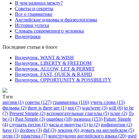
В чем разница между?
Советы и секреты
Все о грамматике
Английские идиомы и фразеологизмы
Истории успеха
Словарь современного человека
Видеоуроки
Последние статьи в блоге
Видеоурок. WANT & WISH
Видеоурок. LIBERTY & FREEDOM
Видеоурок. ALLOW, LET & PERMIT
Видеоурок. FAST, QUICK & RAPID
Видеоурок. OPPORTUNITY & POSSIBILITY
Тэги
англия (1)
советы (127)
грамматика (116)
учить слова (15)
фильмы (2)
there is there are (1)
not (7)
was/were (3)
will (6)
to be
(7)
Present Simple (2)
вспомогательные глаголы (5)
is/are (2)
To
be (1)
Past Simple (3)
ошибки (18)
разница (153)
Future Simple
(4)
слушать песни (1)
часы и минуты (1)
to (2)
инфинитив (2)
have (1)
do/does (3)
did (3)
лекция (6)
думать на английском (5)
цели (3)
практика (7)
конструкции английского языка (20)
used