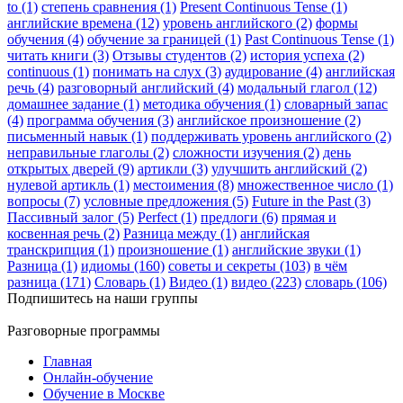
to (1)
степень сравнения (1)
Present Continuous Tense (1)
английские времена (12)
уровень английского (2)
формы
обучения (4)
обучение за границей (1)
Past Continuous Tense (1)
читать книги (3)
Отзывы студентов (2)
история успеха (2)
continuous (1)
понимать на слух (3)
аудирование (4)
английская
речь (4)
разговорный английский (4)
модальный глагол (12)
домашнее задание (1)
методика обучения (1)
словарный запас
(4)
программа обучения (3)
английское произношение (2)
письменный навык (1)
поддерживать уровень английского (2)
неправильные глаголы (2)
сложности изучения (2)
день
открытых дверей (9)
артикли (3)
улучшить английский (2)
нулевой артикль (1)
местоимения (8)
множественное число (1)
вопросы (7)
условные предложения (5)
Future in the Past (3)
Пассивный залог (5)
Perfect (1)
предлоги (6)
прямая и
косвенная речь (2)
Разница между (1)
английская
транскрипция (1)
произношение (1)
английские звуки (1)
Разница (1)
идиомы (160)
советы и секреты (103)
в чём
разница (171)
Словарь (1)
Видео (1)
видео (223)
словарь (106)
Подпишитесь на наши группы
Разговорные программы
Главная
Онлайн-обучение
Обучение в Москве