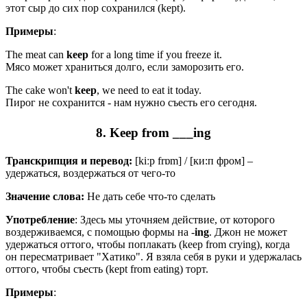
этот сыр до сих пор сохранился (kept).
Примеры
:
The meat can
keep
for a long time if you freeze it.
Мясо может храниться долго, если заморозить его.
The cake won't
keep
, we need to eat it today.
Пирог не сохранится - нам нужно съесть его сегодня.
8. Keep from ___ing
Транскрипция и перевод:
[kiːp
frɒm
] / [ки:п фром] –
удержаться, воздержаться от чего-то
Значение слова:
Не дать себе что-то сделать
Употребление
: Здесь мы уточняем действие, от которого
воздерживаемся, с помощью формы на -
ing
. Джон не может
удержаться оттого, чтобы поплакать (keep from crying), когда
он пересматривает "Хатико". Я взяла себя в руки и удержалась
оттого, чтобы съесть (kept from eating) торт.
Примеры
: