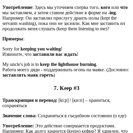
Употребление
: Здесь мы уточняем сперва того,
кого
или
что
мы заставляем, а затем ставим действие в форме на -
ing
.
Например: Он заставлял прислугу драить полы (kept the
servants washing), пока они не засияли. Как мне заставить их
продолжать меня слушать (keep them listening to me)?
Примеры
:
Sorry for
keeping
you waiting
!
Извините, что
заставили
вас ждать
!
My uncle's job is to
keep
the lighthouse burning
.
Работа моего дяди - поддерживать огонь на маяке. (Дословно:
заставлять
маяк
гореть
)
7. Keep #3
Транскрипция и перевод:
[kiːp] / [ки:п] – храниться,
сохраняться
Значение слова:
Сохраняться в съедобном состоянии (о еде)
Употребление:
Это действие совершается продуктами.
Например: Как долго хранится (keeps) кефир? Я удивлен, что