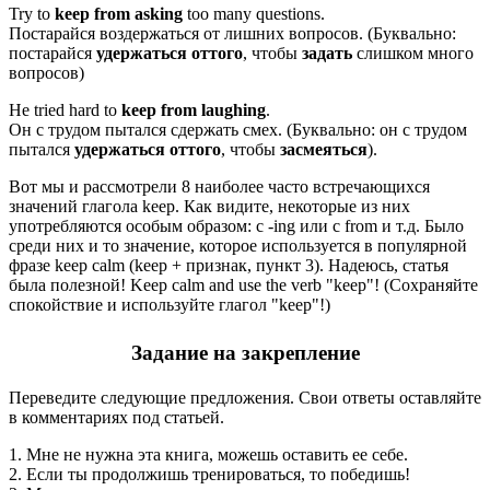
Try to
keep
from
asking
too many questions.
Постарайся воздержаться от лишних вопросов. (Буквально:
постарайся
удержаться
оттого
, чтобы
задать
слишком много
вопросов)
He tried hard to
keep
from
laughing
.
Он с трудом пытался сдержать смех. (Буквально: он с трудом
пытался
удержаться
оттого
, чтобы
засмеяться
).
Вот мы и рассмотрели 8 наиболее часто встречающихся
значений глагола keep. Как видите, некоторые из них
употребляются особым образом: с -ing или с from и т.д. Было
среди них и то значение, которое используется в популярной
фразе keep calm (keep + признак, пункт 3). Надеюсь, статья
была полезной! Keep calm and use the verb "keep"! (Сохраняйте
спокойствие и используйте глагол "keep"!)
Задание на закрепление
Переведите следующие предложения. Свои ответы оставляйте
в комментариях под статьей.
1. Мне не нужна эта книга, можешь оставить ее себе.
2. Если ты продолжишь тренироваться, то победишь!