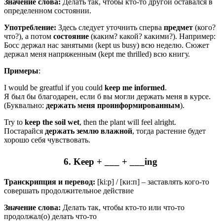
Значение слова:
Делать так, чтобы кто-то другой оставался в
определенном состоянии.
Употребление:
Здесь следует уточнить сперва
предмет
(кого?
что?), а потом
состояние
(каким? какой? какими?). Например:
Босс держал нас занятыми (kept us busy) всю неделю. Сюжет
держал меня напряженным (kept me thrilled) всю книгу.
Примеры
:
I would be greatful if you could
keep
me
informed
.
Я был бы благодарен, если б вы могли держать меня в курсе.
(Буквально:
держать
меня
проинформированным
).
Try to
keep
the soil wet
, then the plant will feel alright.
Постарайся
держать
землю
влажной
, тогда растение будет
хорошо себя чувствовать.
6. Keep + ___ + ___ing
Транскрипция и перевод:
[kiːp] / [ки:п] – заставлять кого-то
совершать продолжительное действие
Значение слова:
Делать так, чтобы кто-то или что-то
продолжал(о) делать что-то