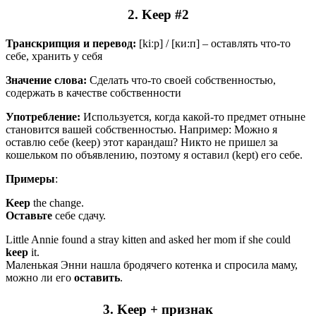
2. Keep #2
Транскрипция и перевод:
[kiːp] / [ки:п] – оставлять что-то
себе, хранить у себя
Значение слова:
Сделать что-то своей собственностью,
содержать в качестве собственности
Употребление:
Используется, когда какой-то предмет отныне
становится вашей собственностью.
Например: Можно я
оставлю себе (keep) этот карандаш? Никто не пришел за
кошельком по объявлению, поэтому я оставил (kept) его себе.
Примеры
:
Keep
the change.
Оставьте
себе сдачу.
Little Annie found a stray kitten and asked her mom if she could
keep
it.
Маленькая Энни нашла бродячего котенка и спросила маму,
можно ли его
оставить
.
3. Keep + признак