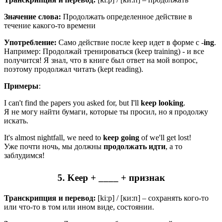
Значение слова:
Продолжать определенное действие в
течение какого-то времени
Употребление:
Само действие после keep идет в форме с -
ing
.
Например: Продолжай тренироваться (keep training) - и все
получится! Я знал, что в книге был ответ на мой вопрос,
поэтому продолжал читать (kept reading).
Примеры
:
I can't find the papers you asked for, but I'll
keep looking
.
Я не могу найти бумаги, которые ты просил, но я продолжу
искать.
It's almost nightfall, we need to
keep
going
of we'll get lost!
Уже почти ночь, мы должны
продолжать
идти
, а то
заблудимся!
5. Keep + ____ + признак
Транскрипция и перевод:
[kiːp] / [ки:п] – сохранять кого-то
или что-то в том или ином виде, состоянии.