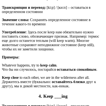
Транскрипция и перевод:
[kiːp] / [ки:п] – оставаться в
определенном состоянии
Значение слова:
Сохранять определенное состояние в
течение какого-то времени
Употребление
: Здесь после keep нам обязательно нужно
поставить слово, обозначающее признак. Например: термос
еще долго останется теплым (will keep warm). Многие
животные сохраняют неподвижное состояние (keep still),
чтобы их не заметили хищники.
Примеры
:
Whatever happens, try to
keep
calm
.
Что бы ни случилось, постарайся
оставаться
спокойным
.
Keep
close
to each other, we are in the wilderness after all.
Держитесь вместе (буквально:
оставайтесь
близко
друг к
другу), мы в дикой местности, как-никак.
4. Keep ___ing
Транскрипция и перевод:
[kiːp] / [ки:п] – продолжать