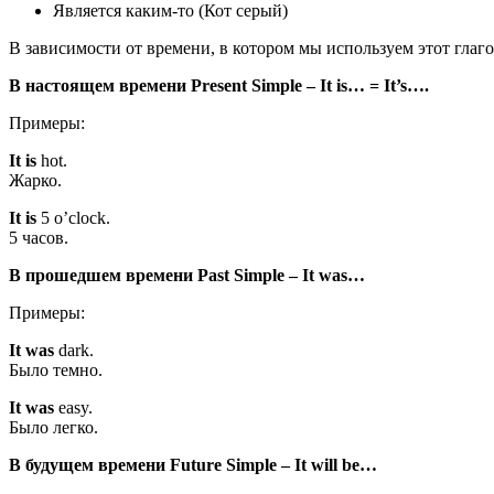
Является каким-то (Кот серый)
В зависимости от времени, в котором мы используем этот глаго
В настоящем времени Present Simple – It is…
= It’s….
Примеры:
It is
hot.
Жарко.
It is
5 o’clock.
5 часов.
В прошедшем времени Past Simple – It was…
Примеры:
It
was
dark.
Было темно.
It was
easy.
Было легко.
В будущем времени Future Simple –
It
will be…