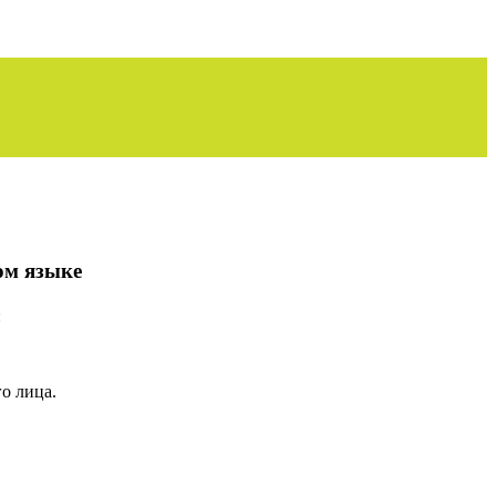
ом языке
:
го лица.