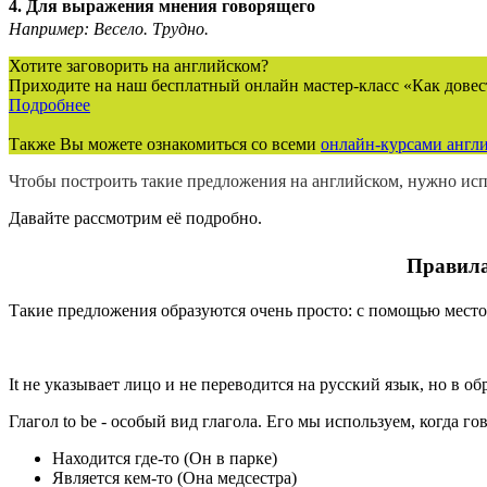
4. Для выражения мнения говорящего
Например: Весело. Трудно.
Хотите заговорить на английском?
Приходите на наш бесплатный онлайн мастер-класс «Как довес
Подробнее
Также Вы можете ознакомиться со всеми
онлайн-курсами англи
Чтобы построить такие предложения на английском, нужно исп
Давайте рассмотрим её подробно.
Правила
Такие предложения образуются очень просто: с помощью место
It не указывает лицо и не переводится на русский язык, но в 
Глагол to be - особый вид глагола. Его мы используем, когда гов
Находится где-то (Он в парке)
Является кем-то (Она медсестра)