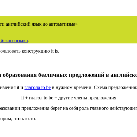
ти английский язык до автоматизма»
йского языка
.
ользовать
конструкцию it is.
 образования безличных предложений в английск
имения it и
глагола
to be
в нужном времени. Схема предложения
It + глагол to be + другие члены предложения
образовании предложения берет на себя роль главного действующе
орим, что кто-то: