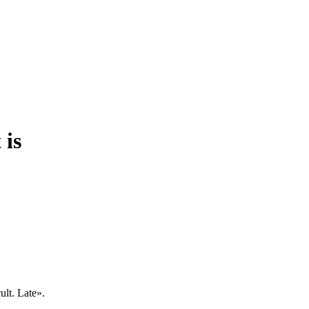
is
lt. Late».