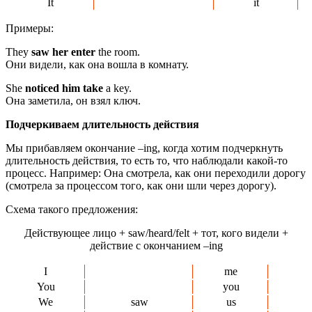
It
it
Примеры:
They
saw
her enter
the room.
Они видели, как она вошла в комнату.
She
noticed
him take
a key.
Она заметила, он взял ключ.
Подчеркиваем длительность действия
Мы прибавляем окончание –ing, когда хотим подчеркнуть
длительность действия, то есть то, что наблюдали какой-то
процесс. Например: Она смотрела, как они переходили дорогу
(смотрела за процессом того, как они шли через дорогу).
Схема такого предложения:
Действующее лицо + saw/heard/felt + тот, кого видели +
действие с окончанием –ing
I
me
You
you
We
saw
us