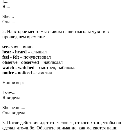
I....
Я....
She....
Она....
2. На второе место мы ставим наши глаголы чувств в
прошедшем времени:
see- saw
– видел
hear - heard
– слышал
feel - felt
– почувствовал
observe - observed
– наблюдал
watch - watched
– смотрел, наблюдал
notice - noticed
– заметил
Например:
I saw....
Я видела....
She heard....
Она видела....
3. После действия идет тот человек, от кого хотят, чтобы он
сделал что-либо. Обратите внимание, как меняются наши