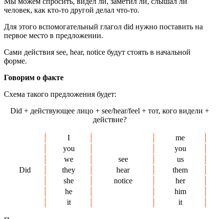
Мы можем спросить, видел ли, заметил ли, слышал ли
человек, как кто-то другой делал что-то.
Для этого вспомогательный глагол did нужно поставить на
первое место в предложении.
Сами действия see, hear, notice будут стоять в начальной
форме.
Говорим о факте
Схема такого предложения будет:
Did + действующее лицо + see/hear/feel + тот, кого видели +
действие?
I
me
you
you
we
see
us
Did
they
hear
them
she
notice
her
he
him
it
it