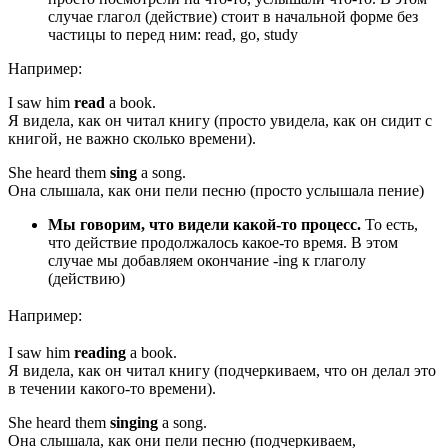
случае глагол (действие) стоит в начальной форме без
частицы to перед ним: read, go, study
Например:
I saw him
read
a book.
Я видела, как он читал книгу (просто увидела, как он сидит с
книгой, не важно сколько времени).
She heard them
sing
a song.
Она слышала, как они пели песню (просто услышала пение)
Мы говорим, что видели какой-то процесс.
То есть,
что действие продолжалось какое-то время. В этом
случае мы добавляем окончание -ing к глаголу
(действию)
Например:
I saw him
reading
a book.
Я видела, как он читал книгу (подчеркиваем, что он делал это
в течении какого-то времени).
She heard them
singing
a song.
Она слышала, как они пели песню (подчеркиваем,