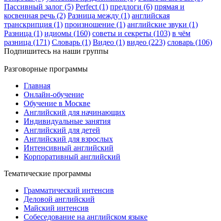
Пассивный залог (5)
Perfect (1)
предлоги (6)
прямая и
косвенная речь (2)
Разница между (1)
английская
транскрипция (1)
произношение (1)
английские звуки (1)
Разница (1)
идиомы (160)
советы и секреты (103)
в чём
разница (171)
Словарь (1)
Видео (1)
видео (223)
словарь (106)
Подпишитесь на наши группы
Разговорные программы
Главная
Онлайн-обучение
Обучение в Москве
Английский для начинающих
Индивидуальные занятия
Английский для детей
Английский для взрослых
Интенсивный английский
Корпоративный английский
Тематические программы
Грамматический интенсив
Деловой английский
Майский интенсив
Собеседование на английском языке