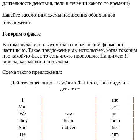
длительность действия, пели в течении какого-то времени)
Давайте рассмотрим схемы построения обоих видов
предложений.
Говорим о факте
В этом случае используем глагол в начальной форме без
частицы to. Такое предложение мы используем, когда говорим
про какой-то факт, то есть что-то произошло. Например: Я
видела, как машина подъехала.
Схема такого предложения:
Действующее лицо + saw/heard/felt + тот, кого видели +
действие
I
me
You
you
We
saw
us
They
heard
them
She
noticed
her
He
him