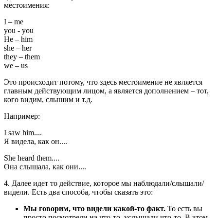
местоимения:
I – me
you - you
He – him
she – her
they – them
we – us
Это происходит потому, что здесь местоимение не является
главным действующим лицом, а является дополнением – тот,
кого видим, слышим и т.д.
Например:
I saw him....
Я видела, как он....
She heard them....
Она слышала, как они....
4. Далее идет то действие, которое мы наблюдали/слышали/
видели. Есть два способа, чтобы сказать это:
Мы говорим, что видели какой-то факт.
То есть вы
просто посмотрели на что-то, услышали что-то. В этом