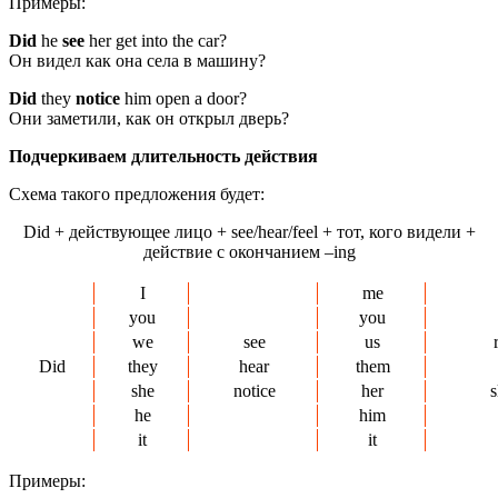
Примеры:
Did
he
see
her get into the car?
Он видел как она села в машину?
Did
they
notice
him open a door?
Они заметили, как он открыл дверь?
Подчеркиваем длительность действия
Схема такого предложения будет:
Did + действующее лицо + see/hear/feel + тот, кого видели +
действие с окончанием –ing
I
me
you
you
we
see
us
Did
they
hear
them
she
notice
her
s
he
him
it
it
Примеры: