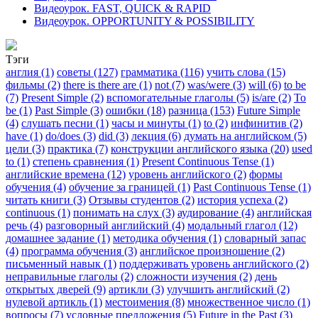
Видеоурок. FAST, QUICK & RAPID
Видеоурок. OPPORTUNITY & POSSIBILITY
Тэги
англия (1)
советы (127)
грамматика (116)
учить слова (15)
фильмы (2)
there is there are (1)
not (7)
was/were (3)
will (6)
to be
(7)
Present Simple (2)
вспомогательные глаголы (5)
is/are (2)
To
be (1)
Past Simple (3)
ошибки (18)
разница (153)
Future Simple
(4)
слушать песни (1)
часы и минуты (1)
to (2)
инфинитив (2)
have (1)
do/does (3)
did (3)
лекция (6)
думать на английском (5)
цели (3)
практика (7)
конструкции английского языка (20)
used
to (1)
степень сравнения (1)
Present Continuous Tense (1)
английские времена (12)
уровень английского (2)
формы
обучения (4)
обучение за границей (1)
Past Continuous Tense (1)
читать книги (3)
Отзывы студентов (2)
история успеха (2)
continuous (1)
понимать на слух (3)
аудирование (4)
английская
речь (4)
разговорный английский (4)
модальный глагол (12)
домашнее задание (1)
методика обучения (1)
словарный запас
(4)
программа обучения (3)
английское произношение (2)
письменный навык (1)
поддерживать уровень английского (2)
неправильные глаголы (2)
сложности изучения (2)
день
открытых дверей (9)
артикли (3)
улучшить английский (2)
нулевой артикль (1)
местоимения (8)
множественное число (1)
вопросы (7)
условные предложения (5)
Future in the Past (3)