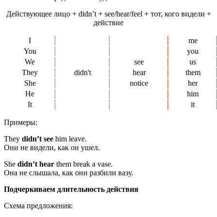
Действующее лицо + didn’t + see/hear/feel + тот, кого видели +
действие
I
me
You
you
We
see
us
They
didn't
hear
them
She
notice
her
He
him
It
it
Примеры:
They
didn’t see
him leave.
Они не видели, как он ушел.
She
didn’t hear
them break a vase.
Она не слышала, как они разбили вазу.
Подчеркиваем длительность действия
Схема предложения: