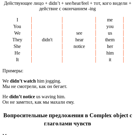
Действующее лицо + didn’t + see/hear/feel + тот, кого видели +
действие с окончанием -ing
I
me
You
you
We
see
us
They
didn't
hear
them
She
notice
her
He
him
It
it
Примеры:
We
didn’t
watch
him jogging.
Мы не смотрели, как он бегает.
He
didn’t notice
us waving him.
Он не заметил, как мы махали ему.
Вопросительные предложения в Complex object с
глаголами чувств