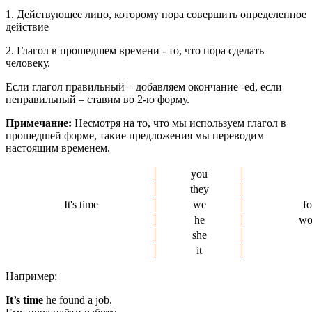
1. Действующее лицо, которому пора совершить определенное
действие
2. Глагол в прошедшем времени - то, что пора сделать
человеку.
Если глагол правильный – добавляем окончание -ed, если
неправильный – ставим во 2-ю форму.
Примечание:
Несмотря на то, что мы используем глагол в
прошедшей форме, такие предложения мы переводим
настоящим временем.
you
they
It's time
we
f
he
wo
she
it
Например:
It’s time
he found a job.