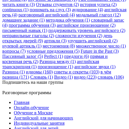
читать книги (3)
Отзывы студентов (2)
история успеха (2)
continuous (1)
понимать на слух (3)
аудирование (4)
английская
речь (4)
разговорный английский (4)
модальный глагол (12)
домашнее задание (1)
методика обучения (1)
словарный запас
(4)
программа обучения (3)
английское произношение (2)
письменный навык (1)
поддерживать уровень английского (2)
неправильные глаголы (2)
сложности изучения (2)
день
открытых дверей (9)
артикли (3)
улучшить английский (2)
нулевой артикль (1)
местоимения (8)
множественное число (1)
вопросы (7)
условные предложения (5)
Future in the Past (3)
Пассивный залог (5)
Perfect (1)
предлоги (6)
прямая и
косвенная речь (2)
Разница между (1)
английская
транскрипция (1)
произношение (1)
английские звуки (1)
Разница (1)
идиомы (160)
советы и секреты (103)
в чём
разница (171)
Словарь (1)
Видео (1)
видео (223)
словарь (106)
Подпишитесь на наши группы
Разговорные программы
Главная
Онлайн-обучение
Обучение в Москве
Английский для начинающих
Индивидуальные занятия
Английский для детей