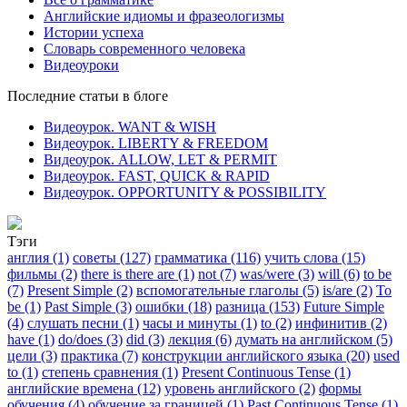
Английские идиомы и фразеологизмы
Истории успеха
Словарь современного человека
Видеоуроки
Последние статьи в блоге
Видеоурок. WANT & WISH
Видеоурок. LIBERTY & FREEDOM
Видеоурок. ALLOW, LET & PERMIT
Видеоурок. FAST, QUICK & RAPID
Видеоурок. OPPORTUNITY & POSSIBILITY
Тэги
англия (1)
советы (127)
грамматика (116)
учить слова (15)
фильмы (2)
there is there are (1)
not (7)
was/were (3)
will (6)
to be
(7)
Present Simple (2)
вспомогательные глаголы (5)
is/are (2)
To
be (1)
Past Simple (3)
ошибки (18)
разница (153)
Future Simple
(4)
слушать песни (1)
часы и минуты (1)
to (2)
инфинитив (2)
have (1)
do/does (3)
did (3)
лекция (6)
думать на английском (5)
цели (3)
практика (7)
конструкции английского языка (20)
used
to (1)
степень сравнения (1)
Present Continuous Tense (1)
английские времена (12)
уровень английского (2)
формы
обучения (4)
обучение за границей (1)
Past Continuous Tense (1)