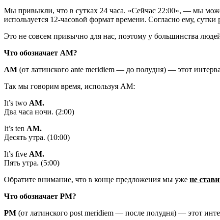
Мы привыкли, что в сутках 24 часа. «Сейчас 22:00», — мы може
используется 12-часовой формат времени. Согласно ему, сутки 
Это не совсем привычно для нас, поэтому у большинства людей
Что обозначает A
M?
AM
(от латинского ante meridiem — до полудня) — этот интерва
Так мы говорим время, используя AM:
It’s two
AM.
Два часа ночи. (2:00)
It’s ten
AM.
Десять утра. (10:00)
It’s five
AM.
Пять утра. (5:00)
Обратите внимание, что в конце предложения мы уже
не стави
Что обозначает PM
?
P
M
(от латинского post meridiem — после полудня) — этот интер