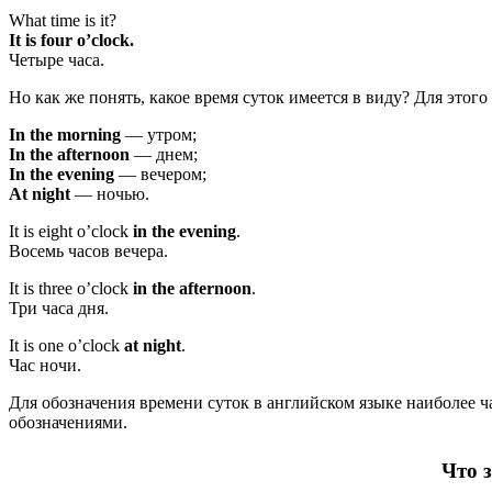
What time is it?
It is four o’clock.
Четыре часа.
Но как же понять, какое время суток имеется в виду? Для этог
In the morning
— утром;
In the afternoon
— днем;
In the evening
— вечером;
At night
— ночью.
It is eight o’clock
in the evening
.
Восемь часов вечера.
It is three o’clock
in the afternoon
.
Три часа дня.
It is one o’clock
at night
.
Час ночи.
Для обозначения времени суток в английском языке наиболее ч
обозначениями.
Что 