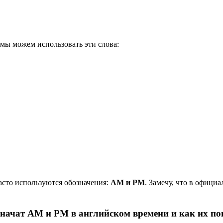
о мы можем использовать эти слова:
асто используются обозначения:
AM и PM
. Замечу, что в офици
значат AM и PM в английском времени и как их по