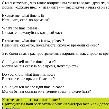
Стоит отметить, что такие вопросы вы можете задать друзьям,
формы.
«Excuse me…»
(извините) — так следует начать свой в
Excuse me
, what time is it?
Извините, сколько времени?
What's the time,
please
?
Скажите, пожалуйста, который час?
Excuse me
, what time is it now,
please
?
Извините, скажите, пожалуйста, сколько времени сейчас?
Это были самые распространенные варианты, как спросить врем
Could you tell mе the time, please?
Могли бы вы сказать мне время, пожалуйста?
Do you know what time it is now?
Вы знаете, который сейчас час?
Could you tell me the right time, please?
Могли бы вы сказать мне точное время, пожалуйста?
Хотите заговорить на английском?
Приходите на наш бесплатный онлайн мастер-класс «Как довес
Подробнее