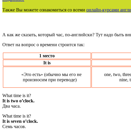
Также Вы можете ознакомиться со всеми
онлайн-курсами англи
А как же сказать, который час, по-английски? Тут надо быть в
Ответ на вопрос о времени строится так:
1 место
It is
«Это есть» (обычно мы его не
one, two, three
произносим при переводе)
nine,
What time is it?
It is two o’clock.
Два часа.
What time is it?
It is seven o’clock.
Семь часов.