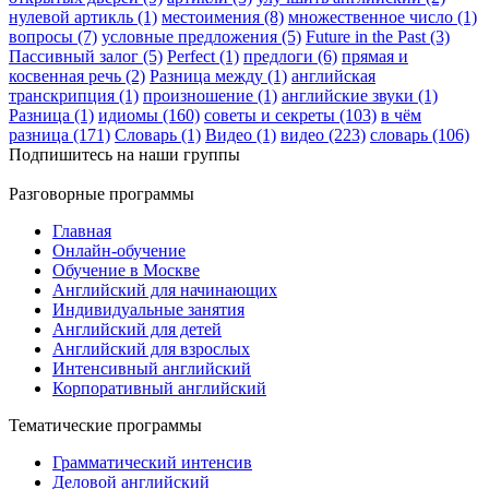
нулевой артикль (1)
местоимения (8)
множественное число (1)
вопросы (7)
условные предложения (5)
Future in the Past (3)
Пассивный залог (5)
Perfect (1)
предлоги (6)
прямая и
косвенная речь (2)
Разница между (1)
английская
транскрипция (1)
произношение (1)
английские звуки (1)
Разница (1)
идиомы (160)
советы и секреты (103)
в чём
разница (171)
Словарь (1)
Видео (1)
видео (223)
словарь (106)
Подпишитесь на наши группы
Разговорные программы
Главная
Онлайн-обучение
Обучение в Москве
Английский для начинающих
Индивидуальные занятия
Английский для детей
Английский для взрослых
Интенсивный английский
Корпоративный английский
Тематические программы
Грамматический интенсив
Деловой английский