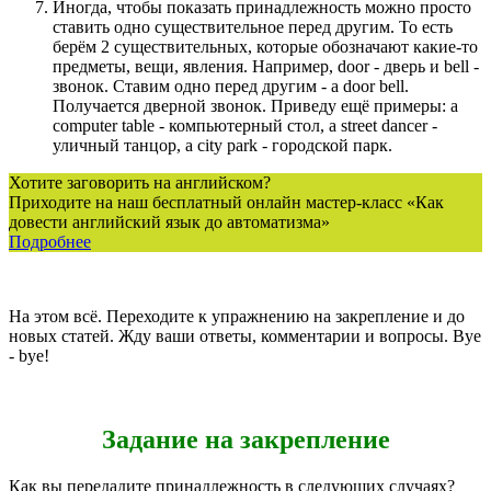
Иногда, чтобы показать принадлежность можно просто
ставить одно существительное перед другим. То есть
берём 2 существительных, которые обозначают какие-то
предметы, вещи, явления. Например, door - дверь и bell -
звонок. Ставим одно перед другим - a door bell.
Получается дверной звонок. Приведу ещё примеры: a
computer table - компьютерный стол, a street dancer -
уличный танцор, a city park - городской парк.
Хотите заговорить на английском?
Приходите на наш бесплатный онлайн мастер-класс «Как
довести английский язык до автоматизма»
Подробнее
На этом всё. Переходите к упражнению на закрепление и до
новых статей. Жду ваши ответы, комментарии и вопросы. Bye
- bye!
Задание на закрепление
Как вы передадите принадлежность в следующих случаях?