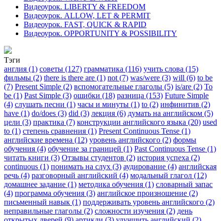
Видеоурок. LIBERTY & FREEDOM
Видеоурок. ALLOW, LET & PERMIT
Видеоурок. FAST, QUICK & RAPID
Видеоурок. OPPORTUNITY & POSSIBILITY
Тэги
англия (1)
советы (127)
грамматика (116)
учить слова (15)
фильмы (2)
there is there are (1)
not (7)
was/were (3)
will (6)
to be
(7)
Present Simple (2)
вспомогательные глаголы (5)
is/are (2)
To
be (1)
Past Simple (3)
ошибки (18)
разница (153)
Future Simple
(4)
слушать песни (1)
часы и минуты (1)
to (2)
инфинитив (2)
have (1)
do/does (3)
did (3)
лекция (6)
думать на английском (5)
цели (3)
практика (7)
конструкции английского языка (20)
used
to (1)
степень сравнения (1)
Present Continuous Tense (1)
английские времена (12)
уровень английского (2)
формы
обучения (4)
обучение за границей (1)
Past Continuous Tense (1)
читать книги (3)
Отзывы студентов (2)
история успеха (2)
continuous (1)
понимать на слух (3)
аудирование (4)
английская
речь (4)
разговорный английский (4)
модальный глагол (12)
домашнее задание (1)
методика обучения (1)
словарный запас
(4)
программа обучения (3)
английское произношение (2)
письменный навык (1)
поддерживать уровень английского (2)
неправильные глаголы (2)
сложности изучения (2)
день
открытых дверей (9)
артикли (3)
улучшить английский (2)