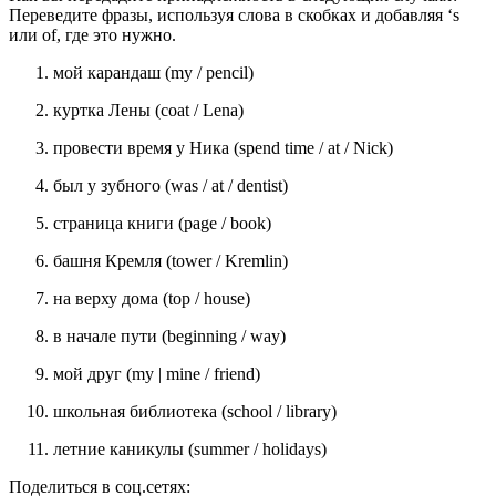
Переведите фразы, используя слова в скобках и добавляя ‘s
или of, где это нужно.
мой карандаш (my / pencil)
куртка Лены (coat / Lena)
провести время у Ника (spend time / at / Nick)
был у зубного (was / at / dentist)
страница книги (page / book)
башня Кремля (tower / Kremlin)
на верху дома (top / house)
в начале пути (beginning / way)
мой друг (my | mine / friend)
школьная библиотека (school / library)
летние каникулы (summer / holidays)
Поделиться в соц.сетях: