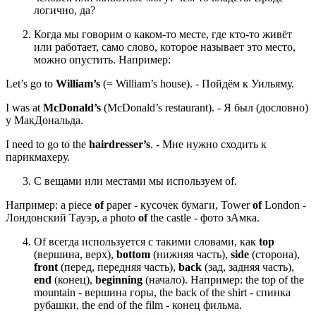
логично, да?
Когда мы говорим о каком-то месте, где кто-то живёт
или работает, само слово, которое называет это место,
можно опустить. Например:
Let’s go to
William’s
(= William’s house). - Пойдём к Уильяму.
I was at
McDonald’s
(McDonald’s restaurant). - Я был (дословно)
у МакДональда.
I need to go to the
hairdresser’s
. - Мне нужно сходить к
парикмахеру.
С вещами или местами мы используем of.
Например: a piece
of
paper - кусочек бумаги, Tower
of
London -
Лондонский Тауэр, a photo
of
the castle - фото зАмка.
Of всегда используется с такими словами, как
top
(вершина, верх),
bottom
(нижняя часть),
side
(сторона),
front
(перед, передняя часть),
back
(зад, задняя часть),
end
(конец),
beginning
(начало). Например: the top of the
mountain - вершина горы, the back of the shirt - спинка
рубашки, the end of the film - конец фильма.