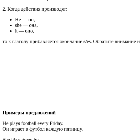
2. Когда действия производят:
He — он,
she — она,
it — оно,
то к глаголу прибавляется окончание
s/es
. Обратите внимание н
Примеры предложений
He play
s
football every Friday.
Он играет в футбол каждую пятницу.
She like
s
green tea.