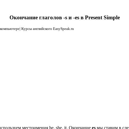
Окончание глаголов -s и -es в Present Simple
спользуем местоимения he, she, it. Окончание
es
мы ставим в сл