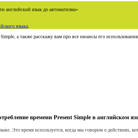
ти английский язык до автоматизма»
йского языка
.
t Simple, а также расскажу вам про все нюансы его использования
требление времени Present Simple в английском яз
ыке. Это время используется, когда мы говорим о действиях, ко