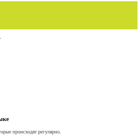
.
ыке
торые происходят регулярно.