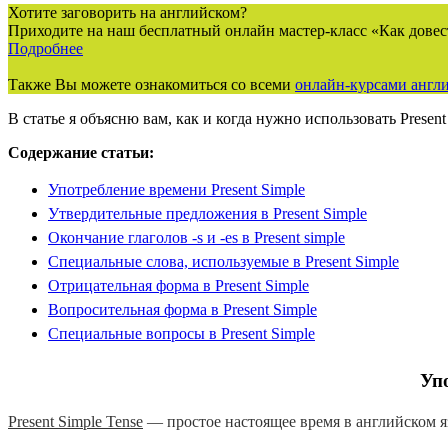
Хотите заговорить на английском?
Приходите на наш бесплатный онлайн мастер-класс «Как довес
Подробнее
Также Вы можете ознакомиться со всеми
онлайн-курсами англи
В статье я объясню вам, как и когда нужно использовать Presen
Содержание статьи:
Употребление времени Present Simple
Утвердительные предложения в Present Simple
Окончание глаголов -s и -es в Present simple
Специальные слова, используемые в Present Simple
Отрицательная форма в Present Simple
Вопросительная форма в Present Simple
Специальные вопросы в Present Simple
Упо
Present Simple Tense
— простое настоящее время в английском яз