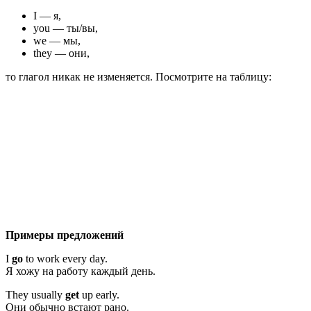
I — я,
you — ты/вы,
we — мы,
they — они,
то глагол никак не изменяется. Посмотрите на таблицу:
Примеры предложений
I
go
to work every day.
Я хожу на работу каждый день.
They usually
get
up early.
Они обычно встают рано.