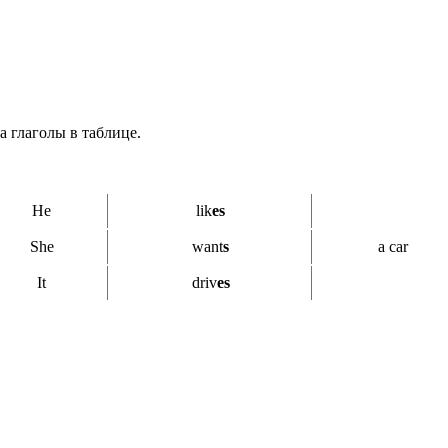
а глаголы в таблице.
He
lik
es
She
want
s
a car
It
driv
es