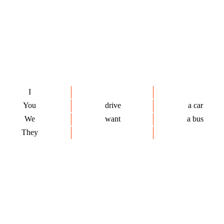
I
You
drive
a car
We
want
a bus
They