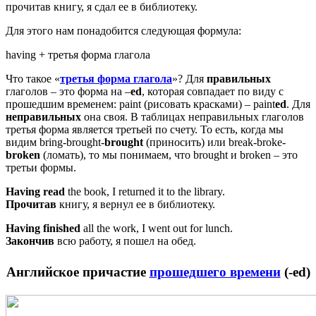
прочитав книгу, я сдал ее в библиотеку.
Для этого нам понадобится следующая формула:
having + третья форма глагола
Что такое «
третья форма глагола
»? Для
правильных
глаголов – это форма на –
ed
, которая совпадает по виду с
прошедшим временем: paint (рисовать красками) – paint
ed
. Для
неправильных
она своя. В таблицах неправильных глаголов
третья форма является третьей по счету. То есть, когда мы
видим bring-brought-
brought
(приносить) или break-broke-
broken
(ломать), то мы понимаем, что brought и broken – это
третьи формы.
Having
read
the book, I returned it to the library.
Прочитав
книгу, я вернул ее в библиотеку.
Having
finished
all the work, I went out for lunch.
Закончив
всю работу, я пошел на обед.
Английское причастие
прошедшего времени
(-ed)