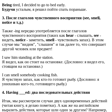
Being
tired, I decided to go to bed early.
Будучи
усталым, я решил пойти спать пораньше.
3. После глаголов чувственного восприятия (see, smell,
notice и т.д.)
Также -ing нередко употребляется после глаголов
чувственного восприятия (таких как
hear
- слышать,
see
-
видеть,
notice
- заметить,
smell
- чувствовать запах). В этом
случае мы "видим", "слышим" и так далее то, что совершает
другой человек или предмет!
I saw him standing at the station.
Я видел, как он стоит на остановке. (Дословно: я видел его,
стоящим на остановке.)
I can smell somebody cooking fish.
Я чувствую запах, как кто-то готовит рыбу. (Дословно: я
унюхиваю кого-то, готовящего рыбу.)
4.
Having ___ed: два последовательных действия
Итак, мы рассмотрели случаи двух одновременных действий
(читая книгу, я делаю пометки). А как же на английском
выразить действия, которые шли один за другим? Например,