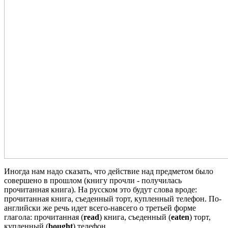
Иногда нам надо сказать, что действие над предметом было
совершено в прошлом (книгу прочли - получилась
прочитанная книга). На русском это будут слова вроде:
прочитанная книга, съеденный торт, купленный телефон. По-
английски же речь идет всего-навсего о третьей форме
глагола: прочитанная (
read
) книга, съеденный (
eaten
) торт,
купленный (
bought
) телефон.