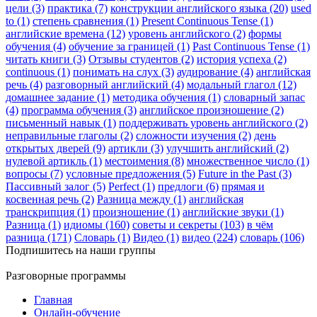
цели (3)
практика (7)
конструкции английского языка (20)
used
to (1)
степень сравнения (1)
Present Continuous Tense (1)
английские времена (12)
уровень английского (2)
формы
обучения (4)
обучение за границей (1)
Past Continuous Tense (1)
читать книги (3)
Отзывы студентов (2)
история успеха (2)
continuous (1)
понимать на слух (3)
аудирование (4)
английская
речь (4)
разговорный английский (4)
модальный глагол (12)
домашнее задание (1)
методика обучения (1)
словарный запас
(4)
программа обучения (3)
английское произношение (2)
письменный навык (1)
поддерживать уровень английского (2)
неправильные глаголы (2)
сложности изучения (2)
день
открытых дверей (9)
артикли (3)
улучшить английский (2)
нулевой артикль (1)
местоимения (8)
множественное число (1)
вопросы (7)
условные предложения (5)
Future in the Past (3)
Пассивный залог (5)
Perfect (1)
предлоги (6)
прямая и
косвенная речь (2)
Разница между (1)
английская
транскрипция (1)
произношение (1)
английские звуки (1)
Разница (1)
идиомы (160)
советы и секреты (103)
в чём
разница (171)
Словарь (1)
Видео (1)
видео (224)
словарь (106)
Подпишитесь на наши группы
Разговорные программы
Главная
Онлайн-обучение