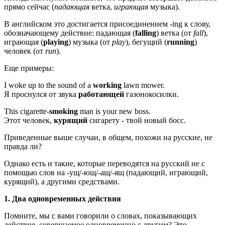
прямо сейчас (
падающая
ветка,
играющая
музыка).
В английском это достигается присоединением -ing к слову,
обозначающему действие: падающая (
falling
) ветка (от
fall
),
играющая (
playing
) музыка (от
play
), бегущий (
running
)
человек (от
run
).
Еще примеры:
I woke up to the sound of a
working
lawn mower.
Я проснулся от звука
работающей
газонокосилки.
This cigarette-
smoking
man is your new boss.
Этот человек,
курящий
сигарету - твой новый босс.
Приведенные выше случаи, в общем, похожи на русские, не
правда ли?
Однако есть и такие, которые переводятся на русский не с
помощью слов на -ущ/-ющ/-ащ/-ящ (падающий, играющий,
курящий), а другими средствами.
1. Два одновременных действия
Помните, мы с вами говорили о словах, показывающих
действие, совершаемое одновременно с другим? Это