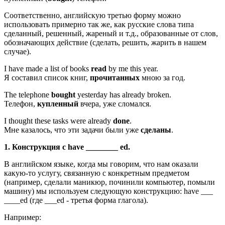
Соответственно, английскую третью форму можно
использовать примерно так же, как русские слова типа
сделанный, решенный, жареный и т.д., образованные от слов,
обозначающих действие (сделать, решить, жарить в нашем
случае).
I have made a list of books
read
by me this year.
Я составил список книг,
прочитанных
мною за год.
The telephone
bought
yesterday has already broken.
Телефон,
купленный
вчера, уже сломался.
I thought these tasks were already
done
.
Мне казалось, что эти задачи были уже
сделаны
.
1. Конструкция с have ________ ed.
В английском языке, когда мы говорим, что нам оказали
какую-то услугу, связанную с конкретным предметом
(например, сделали маникюр, починили компьютер, помыли
машину) мы используем следующую конструкцию: have ___
____ed (где ___ed - третья форма глагола).
Например: