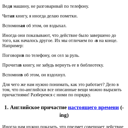
Вед
я
машину, не разговаривай по телефону.
Чит
ая
книгу, я иногда делаю пометки.
Вспомин
ая
об этом, он вздыхал.
Иногда они показывают, что действие было завершено до
того, как началось другое. Их мы отличаем по
-в
на конце.
Например:
Поговори
в
по телефону, он сел за руль.
Прочита
в
книгу, не забудь вернуть ее в библиотеку.
Вспомни
в
об этом, он вздохнул.
Для чего же нам нужно понимать, как это работает? Дело в
том, что по-английски все описанные вещи можно выразить
причастиями! Разберемся с ними по порядку.
1. Английское причастие
настоящего времени
(-
ing)
Иногда нам нужно показать, что предмет совершает действие