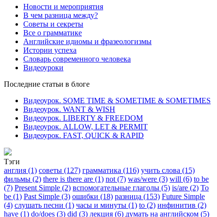
Новости и мероприятия
В чем разница между?
Советы и секреты
Все о грамматике
Английские идиомы и фразеологизмы
Истории успеха
Словарь современного человека
Видеоуроки
Последние статьи в блоге
Видеоурок. SOME TIME & SOMETIME & SOMETIMES
Видеоурок. WANT & WISH
Видеоурок. LIBERTY & FREEDOM
Видеоурок. ALLOW, LET & PERMIT
Видеоурок. FAST, QUICK & RAPID
Тэги
англия (1)
советы (127)
грамматика (116)
учить слова (15)
фильмы (2)
there is there are (1)
not (7)
was/were (3)
will (6)
to be
(7)
Present Simple (2)
вспомогательные глаголы (5)
is/are (2)
To
be (1)
Past Simple (3)
ошибки (18)
разница (153)
Future Simple
(4)
слушать песни (1)
часы и минуты (1)
to (2)
инфинитив (2)
have (1)
do/does (3)
did (3)
лекция (6)
думать на английском (5)