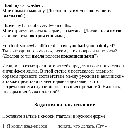
I
had
my car
washed
.
Мне помыли машину. (Дословно: я
имел
свою машину
вымытой
.)
I
have
my hair
cut
every two months.
Мне стригут волосы каждые два месяца. (Дословно: я
имею
свои волосы
постриженными
.)
You look somewhat different... have you
had
your hair
dyed
?
Ты выглядишь как-то по-другому... ты покрасила волосы?
(Дословно: ты
имела
волосы
покрашенными
?)
Итак, мы рассмотрели, что из себя представляют причастия в
английском языке. В этой статье я постаралась главным
образом провести соответствие между русским и английским,
а также представить некоторые отдельные часто
встречающиеся случаи использования причастий. Надеюсь,
информация была полезной!
Задания на закрепление
Поставьте взятые в скобки глаголы в нужной форме.
1. Я ходил взад-вперед, ___ понять, что делать. (Try -