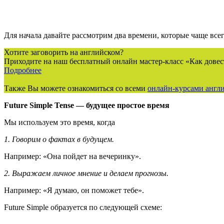
Для начала давайте рассмотрим два времени, которые чаще все
Хотите заговорить на английском?
Приходите на наш бесплатный онлайн мастер-класс «Как довес
Подробнее
Также Вы можете ознакомиться со всеми
онлайн-курсами англи
Future
Simple
Tense
— будущее простое время
Мы используем это время, когда
1. Говорим о фактах в будущем.
Например: «Она пойдет на вечеринку».
2. Выражаем личное мнение и делаем прогнозы.
Например: «Я думаю, он поможет тебе».
Future Simple образуется по следующей схеме: