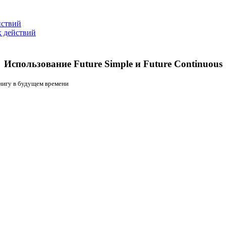
йствий
х действий
Использование Future Simple и Future Continuous