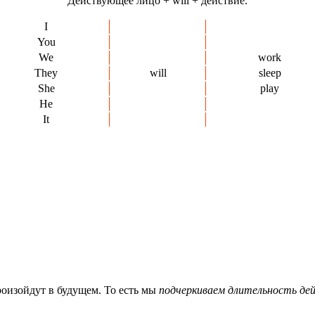
Действующее лицо + will + действие.
I
You
We
work
They
will
sleep
She
play
He
It
оизойдут в будущем. То есть мы
подчеркиваем длительность де