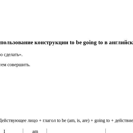
пользование конструкции to be going to в английс
о сделать».
руем совершить.
Действующее лицо + глагол to be (am, is, are) + going to + действие
I
am