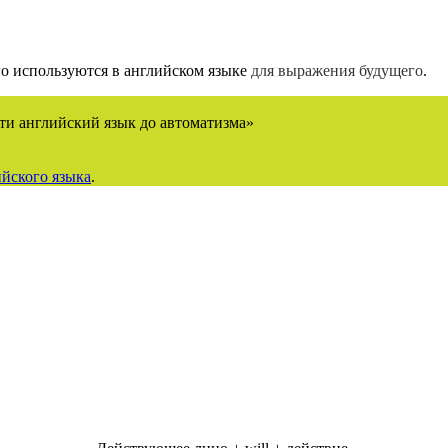
го используются в английском языке
для выражения будущего
.
ти английский язык до автоматизма»
йского языка
.