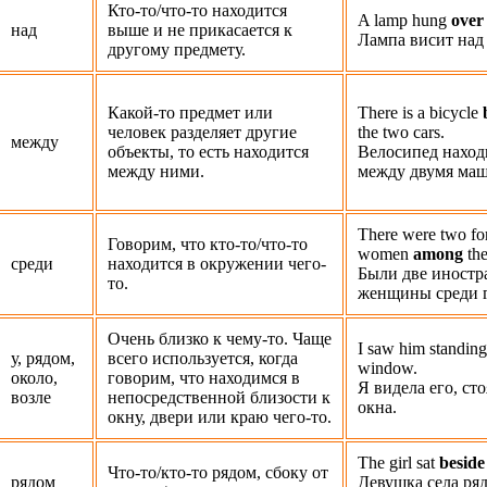
Кто-то/что-то находится
A lamp hung
over
над
выше и не прикасается к
Лампа висит над
другому предмету.
Какой-то предмет или
There is a bicycle
человек разделяет другие
the two cars.
между
объекты, то есть находится
Велосипед наход
между ними.
между двумя ма
There were two fo
Говорим, что кто-то/что-то
women
among
the
среди
находится в окружении чего-
Были две иностр
то.
женщины среди г
Очень близко к чему-то. Чаще
I saw him standin
у, рядом,
всего используется, когда
window.
около,
говорим, что находимся в
Я видела его, ст
возле
непосредственной близости к
окна.
окну, двери или краю чего-то.
The girl sat
beside
Что-то/кто-то рядом, сбоку от
рядом
Девушка села ря