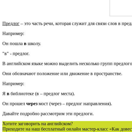
Предлог
– это часть речи, которая служит для связи слов в пр
Например:
Он пошла
в
школу.
"в" - предлог.
В английском языке можно выделить несколько групп предлого
Они обозначают положение или движение в пространстве.
Например:
Я
в
библиотеке (в – предлог места).
Он прошел
через
мост (через – предлог направления).
Давайте подробно рассмотрим эти предлоги.
Хотите заговорить на английском?
Приходите на наш бесплатный онлайн мастер-класс «Как довес