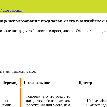
йского языка
.
ица использования предлогов места в английском 
хождение предмета/человека в пространстве. Обычно такие пред
а в английском языке.
Перевод
Использование
Пример
Говорим, что что-то/кто-то
над,
находится в более высоком
He lives
abo
выше
положении или месте, чем
Он живет над