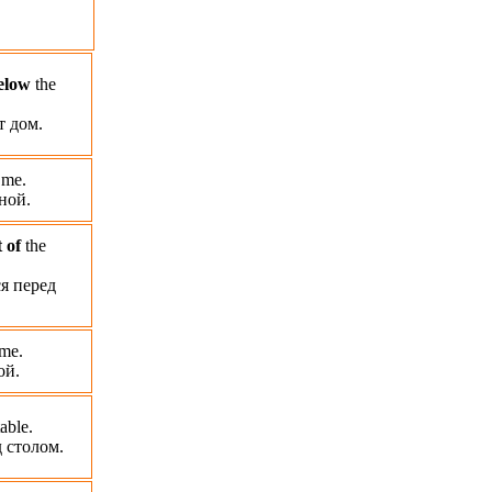
elow
the
т дом.
me.
ной.
 of
the
я перед
me.
ой.
able.
д столом.