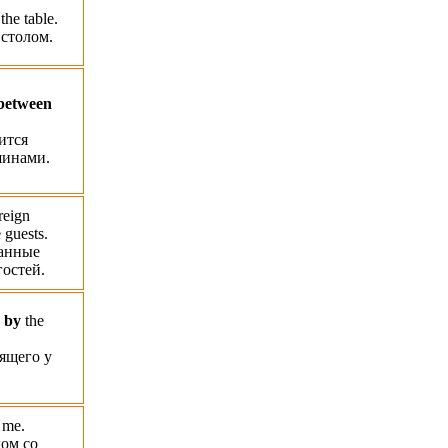
the table.
 столом.
between
ится
шинами.
reign
 guests.
анные
остей.
g
by
the
оящего у
me.
дом со