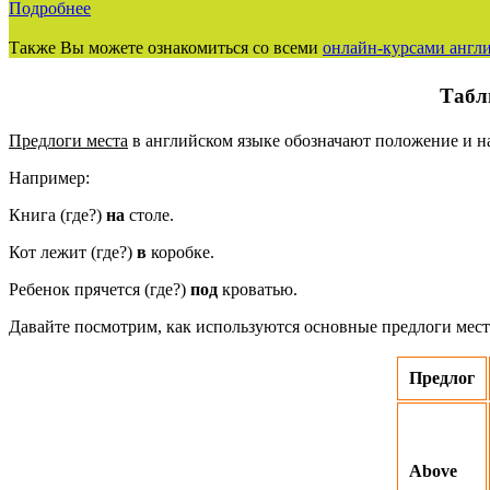
Подробнее
Также Вы можете ознакомиться со всеми
онлайн-курсами англи
Табл
Предлоги места
в английском языке обозначают положение и на
Например:
Книга (где?)
на
столе.
Кот лежит (где?)
в
коробке.
Ребенок прячется (где?)
под
кроватью.
Давайте посмотрим, как используются основные предлоги мест
Предлог
Above