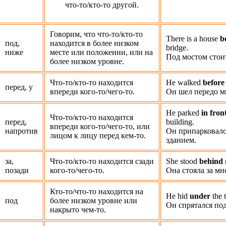
что-то/кто-то другой.
Говорим, что что-то/кто-то
There is a house
b
под,
находится в более низком
bridge.
ниже
месте или положении, или на
Под мостом стои
более низком уровне.
Что-то/кто-то находится
He walked
before
перед, у
впереди кого-то/чего-то.
Он шел передо м
He parked
in front
Что-то/кто-то находится
перед,
building.
впереди кого-то/чего-то, или
напротив
Он припарковалс
лицом к лицу перед кем-то.
зданием.
за,
Что-то/кто-то находится сзади
She stood
behind
позади
кого-то/чего-то.
Она стояла за мн
Кто-то/что-то находится на
He hid
under
the t
под
более низком уровне или
Он спрятался по
накрыто чем-то.