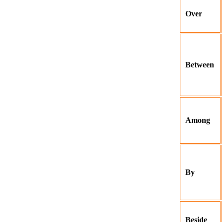
Over
Between
Among
By
Beside