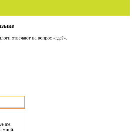
языке
логи отвечают на вопрос «где?».
ve
me.
о мной.