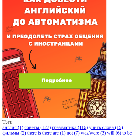
Тэги
англия (1)
советы (127)
грамматика (116)
учить слова (15)
фильмы (2)
there is there are (1)
not (7)
was/were (3)
will (6)
to be