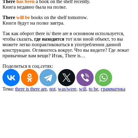
There
has been
a book on the shelf recently.
Книга недавно была на полке.
There
will be
books on the shelf tomorrow.
Книги будут на полке завтра.
Так как оборот there is/ there are в основном используется,
чтобы сказать,
где находится
тот или иной объект, то вы
можете легко попрактиковаться в употреблении данной
конструкции. Оглянитесь вокруг. Что вы видите? Где лежат
привычные вам вещи? Итак, There is…
Поделиться в соц.сетях:
Тема:
there is there are
,
not
,
was/were
,
will
,
to be
,
грамматика