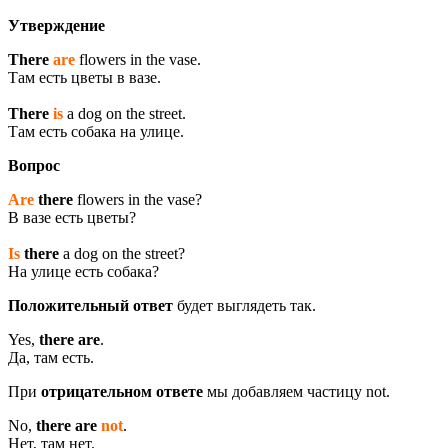
Утверждение
There
are
flowers in the vase.
Там есть цветы в вазе.
There
is
a dog on the street.
Там есть собака на улице.
Вопрос
Are
there
flowers in the vase?
В вазе есть цветы?
Is
there
a dog on the street?
На улице есть собака?
Положительный ответ
будет выглядеть так.
Yes,
there are
.
Да, там есть.
При
отрицательном ответе
мы добавляем частицу not.
No,
there are
not
.
Нет, там нет.