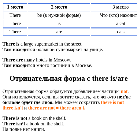
1 место
2 место
3 место
There
be (в нужной форме)
Что (кто) находит
There
is
a cat
There
are
cats
There is
a large supermarket in the street.
Там находится
большой супермаркет на улице.
There are
many hotels in Moscow.
Там находится
много гостиниц в Москве.
Отрицательная форма c there is/are
Отрицательная форма образуется добавлением частицы
not
.
Она используется, если вы хотите сказать, что чего-то
нет/не
было/не будет где-либо.
Мы можем сократить
there is not =
there isn't
и
there are not = there aren't.
There is not
a book on the shelf.
There isn’t
a book on the shelf.
На полке нет книги.