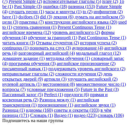
(7)
Present Simple (2)
вспомогательные глаголы (5)
is/are (2)
To
be (1)
Past Simple (3)
ошибки (18)
разница (153)
Future Simple
(4)
слушать песни (1)
часы и минуты (1)
to (2)
инфинитив (2)
have (1)
do/does (3)
did (3)
лекция (6)
думать на английском (5)
цели (3)
практика (7)
конструкции английского языка (20)
used
to (1)
степень сравнения (1)
Present Continuous Tense (1)
английские времена (12)
уровень английского (2)
формы
обучения (4)
обучение за границей (1)
Past Continuous Tense (1)
читать книги (3)
Отзывы студентов (2)
история успеха (2)
continuous (1)
понимать на слух (3)
аудирование (4)
английская
речь (4)
разговорный английский (4)
модальный глагол (12)
домашнее задание (1)
методика обучения (1)
словарный запас
(4)
программа обучения (3)
английское произношение (2)
письменный навык (1)
поддерживать уровень английского (2)
неправильные глаголы (2)
сложности изучения (2)
день
открытых дверей (9)
артикли (3)
улучшить английский (2)
нулевой артикль (1)
местоимения (8)
множественное число (1)
вопросы (7)
условные предложения (5)
Future in the Past (3)
Пассивный залог (5)
Perfect (1)
предлоги (6)
прямая и
косвенная речь (2)
Разница между (1)
английская
транскрипция (1)
произношение (1)
английские звуки (1)
Разница (1)
идиомы (160)
советы и секреты (103)
в чём
разница (171)
Словарь (1)
Видео (1)
видео (223)
словарь (106)
Подпишитесь на наши группы