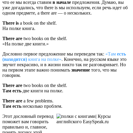
что ее мы всегда ставим
в начале
предложения. Думаю, вы
уже догадались, что there is мы используем, если речь идет об
одном предмете, а there are — о нескольких.
There is
a book on the shelf.
На полке книга.
There are
two books on the shelf.
«На полке две книги.»
Дословно первое предложение мы переведем так:
«Там
есть
(находится)
книга на полке»
. Конечно, на русском языке это
звучит некрасиво, и в жизни никто так не разговаривает. Но
на первом этапе важно понимать
значение
того, что мы
говорим
.
There are
two books on the shelf.
Там есть
две книги на полке.
There are
a few problems.
Там есть
несколько проблем.
Этот дословный перевод
поможет вам говорить
правильно и, главное,
понять логику этой